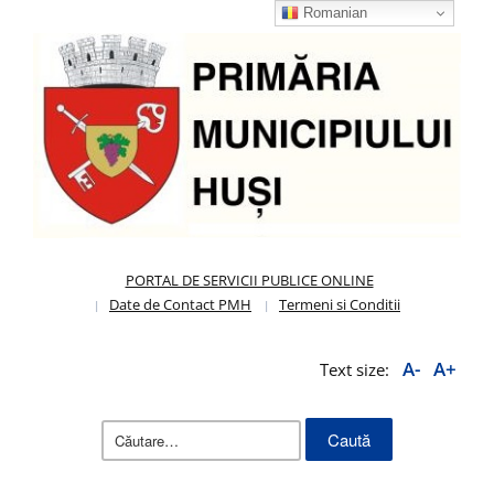
Romanian
PORTAL DE SERVICII PUBLICE ONLINE
Date de Contact PMH
Termeni si Conditii
A-
A+
Text size:
Caută
după: