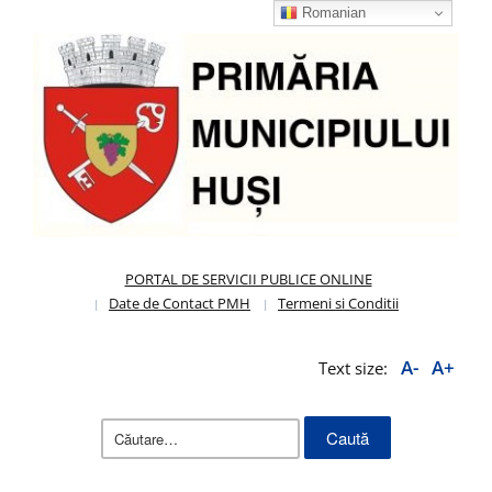
Romanian
PORTAL DE SERVICII PUBLICE ONLINE
Date de Contact PMH
Termeni si Conditii
A-
A+
Text size:
Caută
după: