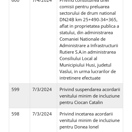
600
7/4/2024
Privind constituirea unei
comisii pentru preluarea
sectorului de drum national
DN24B km 25+490-34+365,
aflat in proprietatea publica a
statului, din administrarea
Comaniei Nationale de
Administrare a Infrastructurii
Rutiere S.A.in administrarea
Consiliului Local al
Municipiului Husi, judetul
Vaslui, in urma lucrarilor de
intretinere efectuate
599
7/3/2024
Privind suspendarea acordarii
venitului minim de incluziune
pentru Ciocan Catalin
598
7/3/2024
Privind incetarea acordarii
venitului minim de incluziune
pentru Donea Ionel