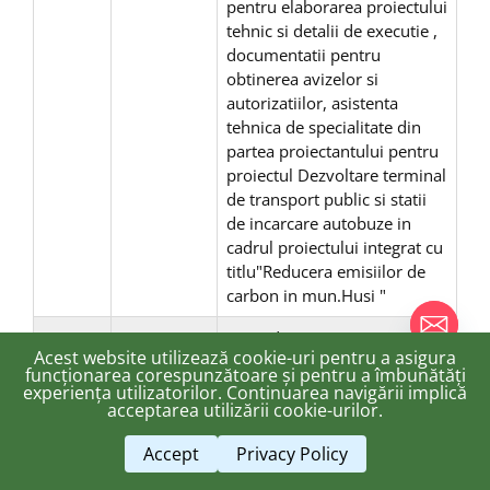
pentru elaborarea proiectului
tehnic si detalii de executie ,
documentatii pentru
obtinerea avizelor si
autorizatiilor, asistenta
tehnica de specialitate din
partea proiectantului pentru
proiectul Dezvoltare terminal
de transport public si statii
de incarcare autobuze in
cadrul proiectului integrat cu
titlu"Reducera emisiilor de
carbon in mun.Husi "
783
09.11.2020
Privind constituirea Comisiei
Acest website utilizează cookie-uri pentru a asigura
de acceptare a serviciilor
funcționarea corespunzătoare și pentru a îmbunătăți
realizate in cadrul
experiența utilizatorilor. Continuarea navigării implică
chaty
acceptarea utilizării cookie-urilor.
contractului de inregistrare
Hide
sistematica a imobilelorpe
Accept
Privacy Policy
sectoare cadastrale, finantate
de Agentia Nationala de