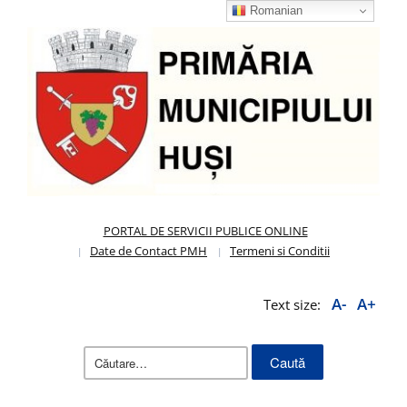
Romanian
PORTAL DE SERVICII PUBLICE ONLINE
Date de Contact PMH
Termeni si Conditii
A-
A+
Text size:
Caută
după: