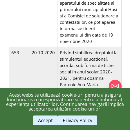
aparatului de specialitate al
primarului municipiului Husi
si a Comisiei de solutionare a
contestatiilor, ce pot aparea
in urma sustinerii
examenului din data de 19
noiembrie 2020
653
20.10.2020
Privind stabilirea dreptului la
stimulentul educational,
acordat sub forma de tichet
social in anul scolar 2020-
2021, pentru doamna
Partenie Ana-Maria
Acest website utilizează cookie-uri pentru a asigura
652
20.10.2020
Privind stabilirea dreptului la
funcționarea corespunzătoare și pentru a îmbunătăți
stimulentul educational,
experiența utilizatorilor. Continuarea navigării implică
chaty
acceptarea utilizării cookie-urilor.
acordat sub forma de tichet
Hide
social in anul scolar 2020-
Accept
Privacy Policy
2021, pentru domnul Balan
Valeriu