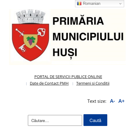
Romanian
PORTAL DE SERVICII PUBLICE ONLINE
Date de Contact PMH
Termeni si Conditii
A-
A+
Text size:
Caută
după: