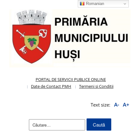
Romanian
PORTAL DE SERVICII PUBLICE ONLINE
Date de Contact PMH
Termeni si Conditii
A-
A+
Text size:
Caută
după: