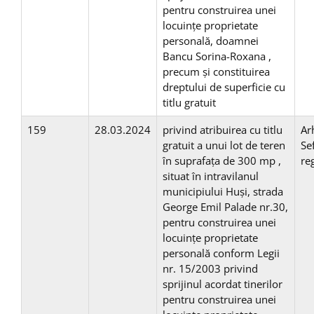
pentru construirea unei
locuinţe proprietate
personală, doamnei
Bancu Sorina-Roxana ,
precum și constituirea
dreptului de superficie cu
titlu gratuit
159
28.03.2024
privind atribuirea cu titlu
Ar
gratuit a unui lot de teren
Se
în suprafaţa de 300 mp ,
re
situat în intravilanul
municipiului Huşi, strada
George Emil Palade nr.30,
pentru construirea unei
locuinţe proprietate
personală conform Legii
nr. 15/2003 privind
sprijinul acordat tinerilor
pentru construirea unei