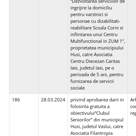
“Dezvoltarea serviciilor de
ingrijire la domiciliu
pentru varstnici si
personae cu dizabilitati-
reabilitare Scoala Corni si
infiintarea unui Centru
Multifunctional in ZUM 1”,
proprietatea municipiului
Husi, catre Asociatia
Centru Diecezan Caritas
Iasi, judetul Iasi, pe o
perioada de 5 ani, pentru
furnizarea de servicii
sociale
186
28.03.2024
privind aprobarea darii in
Ar
folosinta gratuita a
co
obiectivului“Clubul
re
Seniorilor” din municipiul
Husi, judetul Vaslui, catre
Asociatia Filantropia