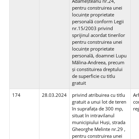
Adameșteanu nr.24,
pentru construirea unei
locuinţe proprietate
personală conform Legii
nr.15/2003 privind
sprijinul acordat tinerilor
pentru construirea unei
locuinţe proprietate
personală, doamnei Lupu
Mălina-Andreea, precum
și constituirea dreptului
de superficie cu titlu
gratuit
174
28.03.2024
privind atribuirea cu titlu
Ar
gratuit a unui lot de teren
co
în suprafaţa de 300 mp,
re
situat în intravilanul
municipiului Huşi, strada
Gheorghe Melinte nr.29 ,
pentru construirea unei