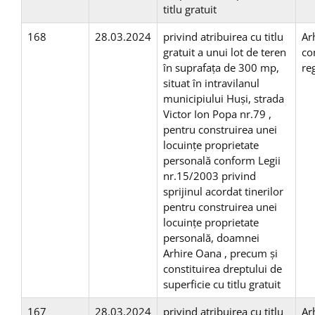
titlu gratuit
168
28.03.2024
privind atribuirea cu titlu
Ar
gratuit a unui lot de teren
co
în suprafaţa de 300 mp,
re
situat în intravilanul
municipiului Huşi, strada
Victor Ion Popa nr.79 ,
pentru construirea unei
locuinţe proprietate
personală conform Legii
nr.15/2003 privind
sprijinul acordat tinerilor
pentru construirea unei
locuinţe proprietate
personală, doamnei
Arhire Oana , precum și
constituirea dreptului de
superficie cu titlu gratuit
167
28.03.2024
privind atribuirea cu titlu
Ar