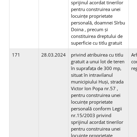
sprijinul acordat tinerilor
pentru construirea unei
locuinţe proprietate
personală, doamnei Sîrbu
Doina , precum și
constituirea dreptului de
superficie cu titlu gratuit
171
28.03.2024
privind atribuirea cu titlu
Ar
gratuit a unui lot de teren
co
în suprafaţa de 300 mp,
re
situat în intravilanul
municipiului Huşi, strada
Victor Ion Popa nr.57 ,
pentru construirea unei
locuinţe proprietate
personală conform Legii
nr.15/2003 privind
sprijinul acordat tinerilor
pentru construirea unei
locuinţe proprietate