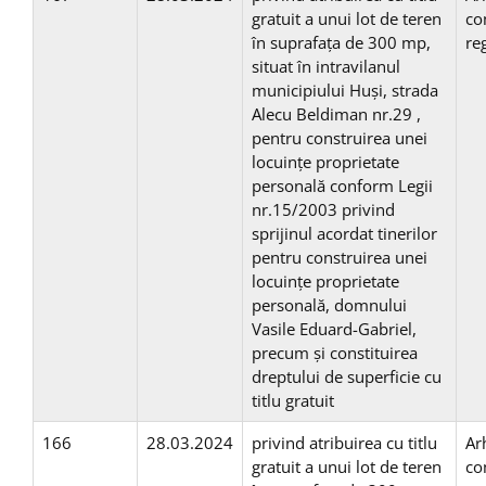
gratuit a unui lot de teren
co
în suprafaţa de 300 mp,
re
situat în intravilanul
municipiului Huşi, strada
Alecu Beldiman nr.29 ,
pentru construirea unei
locuinţe proprietate
personală conform Legii
nr.15/2003 privind
sprijinul acordat tinerilor
pentru construirea unei
locuinţe proprietate
personală, domnului
Vasile Eduard-Gabriel,
precum și constituirea
dreptului de superficie cu
titlu gratuit
166
28.03.2024
privind atribuirea cu titlu
Ar
gratuit a unui lot de teren
co