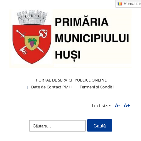
Romania
PORTAL DE SERVICII PUBLICE ONLINE
Date de Contact PMH
Termeni si Conditii
A-
A+
Text size:
Caută
după: