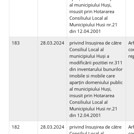
al municipiului Huşi,
insusit prin Hotararea
Consiliului Local al
Municipiului Husi nr.21
din 12.04.2001
183
28.03.2024
privind însuşirea de către
Ar
Consiliul Local al
co
municipiului Huși a
re
modificării pozitiei nr.311
din inventarului bunurilor
imobile si mobile care
aparţin domeniului public
al municipiului Huşi,
insusit prin Hotararea
Consiliului Local al
Municipiului Husi nr.21
din 12.04.2001
182
28.03.2024
privind însuşirea de către
Ar
Consiliul Local al
co