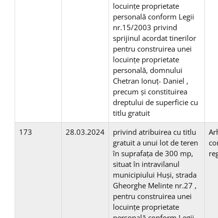
locuinţe proprietate
personală conform Legii
nr.15/2003 privind
sprijinul acordat tinerilor
pentru construirea unei
locuinţe proprietate
personală, domnului
Chetran Ionuț- Daniel ,
precum și constituirea
dreptului de superficie cu
titlu gratuit
173
28.03.2024
privind atribuirea cu titlu
Ar
gratuit a unui lot de teren
co
în suprafaţa de 300 mp,
re
situat în intravilanul
municipiului Huşi, strada
Gheorghe Melinte nr.27 ,
pentru construirea unei
locuinţe proprietate
personală conform Legii