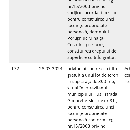
nr.15/2003 privind
sprijinul acordat tinerilor
pentru construirea unei
locuinţe proprietate
personală, domnului
Porușniuc Mihaiță-
Cosmin , precum și
constituirea dreptului de
superficie cu titlu gratuit
172
28.03.2024
privind atribuirea cu titlu
Ar
gratuit a unui lot de teren
co
în suprafaţa de 300 mp,
re
situat în intravilanul
municipiului Huşi, strada
Gheorghe Melinte nr.31 ,
pentru construirea unei
locuinţe proprietate
personală conform Legii
nr.15/2003 privind