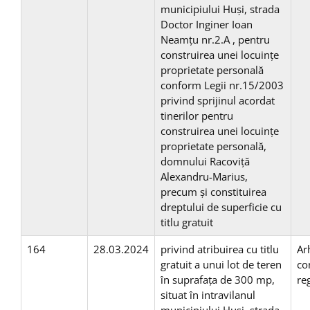
municipiului Huşi, strada
Doctor Inginer Ioan
Neamțu nr.2.A , pentru
construirea unei locuinţe
proprietate personală
conform Legii nr.15/2003
privind sprijinul acordat
tinerilor pentru
construirea unei locuinţe
proprietate personală,
domnului Racoviță
Alexandru-Marius,
precum și constituirea
dreptului de superficie cu
titlu gratuit
164
28.03.2024
privind atribuirea cu titlu
Ar
gratuit a unui lot de teren
co
în suprafaţa de 300 mp,
re
situat în intravilanul