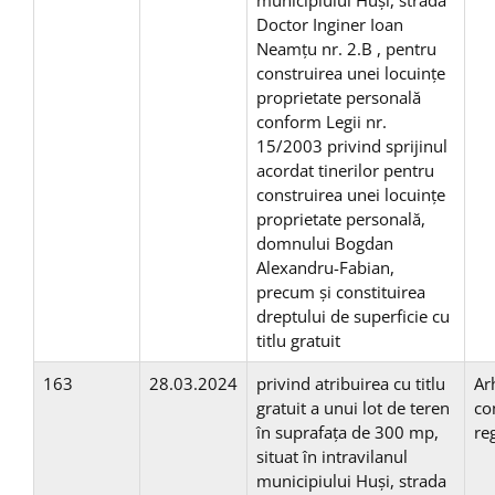
municipiului Huşi, strada
Doctor Inginer Ioan
Neamțu nr. 2.B , pentru
construirea unei locuinţe
proprietate personală
conform Legii nr.
15/2003 privind sprijinul
acordat tinerilor pentru
construirea unei locuinţe
proprietate personală,
domnului Bogdan
Alexandru-Fabian,
precum și constituirea
dreptului de superficie cu
titlu gratuit
163
28.03.2024
privind atribuirea cu titlu
Ar
gratuit a unui lot de teren
co
în suprafaţa de 300 mp,
re
situat în intravilanul
municipiului Huşi, strada