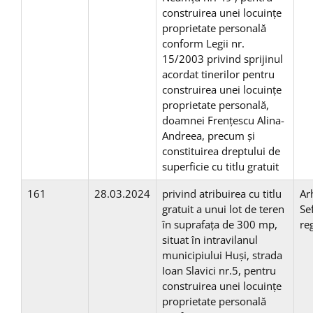
construirea unei locuinţe
proprietate personală
conform Legii nr.
15/2003 privind sprijinul
acordat tinerilor pentru
construirea unei locuinţe
proprietate personală,
doamnei Frențescu Alina-
Andreea, precum și
constituirea dreptului de
superficie cu titlu gratuit
161
28.03.2024
privind atribuirea cu titlu
Ar
gratuit a unui lot de teren
Se
în suprafaţa de 300 mp,
re
situat în intravilanul
municipiului Huşi, strada
Ioan Slavici nr.5, pentru
construirea unei locuinţe
proprietate personală