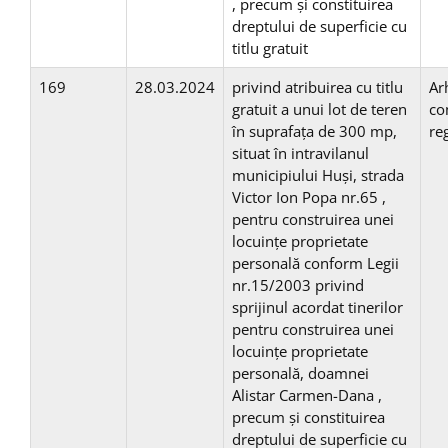
, precum și constituirea
dreptului de superficie cu
titlu gratuit
169
28.03.2024
privind atribuirea cu titlu
Ar
gratuit a unui lot de teren
co
în suprafaţa de 300 mp,
re
situat în intravilanul
municipiului Huşi, strada
Victor Ion Popa nr.65 ,
pentru construirea unei
locuinţe proprietate
personală conform Legii
nr.15/2003 privind
sprijinul acordat tinerilor
pentru construirea unei
locuinţe proprietate
personală, doamnei
Alistar Carmen-Dana ,
precum și constituirea
dreptului de superficie cu