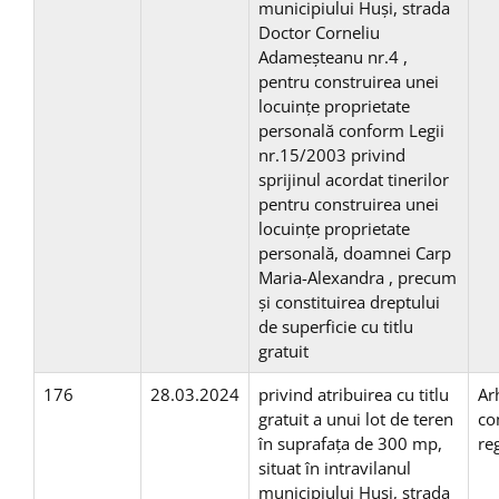
municipiului Huşi, strada
Doctor Corneliu
Adameșteanu nr.4 ,
pentru construirea unei
locuinţe proprietate
personală conform Legii
nr.15/2003 privind
sprijinul acordat tinerilor
pentru construirea unei
locuinţe proprietate
personală, doamnei Carp
Maria-Alexandra , precum
și constituirea dreptului
de superficie cu titlu
gratuit
176
28.03.2024
privind atribuirea cu titlu
Ar
gratuit a unui lot de teren
co
în suprafaţa de 300 mp,
re
situat în intravilanul
municipiului Huşi, strada