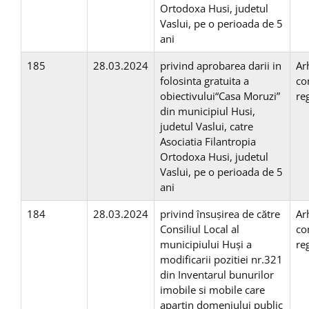
Ortodoxa Husi, judetul
Vaslui, pe o perioada de 5
ani
185
28.03.2024
privind aprobarea darii in
Ar
folosinta gratuita a
co
obiectivului“Casa Moruzi”
re
din municipiul Husi,
judetul Vaslui, catre
Asociatia Filantropia
Ortodoxa Husi, judetul
Vaslui, pe o perioada de 5
ani
184
28.03.2024
privind însuşirea de către
Ar
Consiliul Local al
co
municipiului Huși a
re
modificarii pozitiei nr.321
din Inventarul bunurilor
imobile si mobile care
aparţin domeniului public