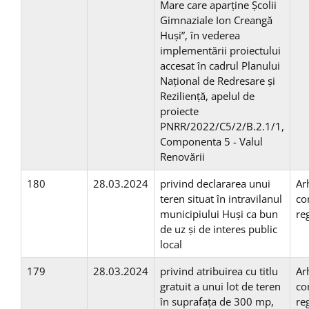
Mare care aparține Școlii
Gimnaziale Ion Creangă
Huși”, în vederea
implementării proiectului
accesat în cadrul Planului
Național de Redresare și
Reziliență, apelul de
proiecte
PNRR/2022/C5/2/B.2.1/1,
Componenta 5 - Valul
Renovării
180
28.03.2024
privind declararea unui
Ar
teren situat în intravilanul
co
municipiului Huşi ca bun
re
de uz şi de interes public
local
179
28.03.2024
privind atribuirea cu titlu
Ar
gratuit a unui lot de teren
co
în suprafaţa de 300 mp,
re