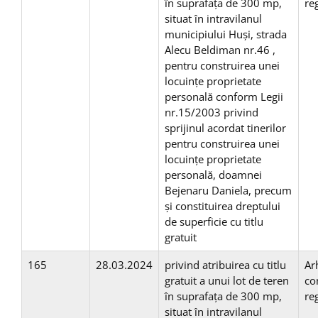
în suprafaţa de 300 mp,
re
situat în intravilanul
municipiului Huşi, strada
Alecu Beldiman nr.46 ,
pentru construirea unei
locuinţe proprietate
personală conform Legii
nr.15/2003 privind
sprijinul acordat tinerilor
pentru construirea unei
locuinţe proprietate
personală, doamnei
Bejenaru Daniela, precum
și constituirea dreptului
de superficie cu titlu
gratuit
165
28.03.2024
privind atribuirea cu titlu
Ar
gratuit a unui lot de teren
co
în suprafaţa de 300 mp,
re
situat în intravilanul