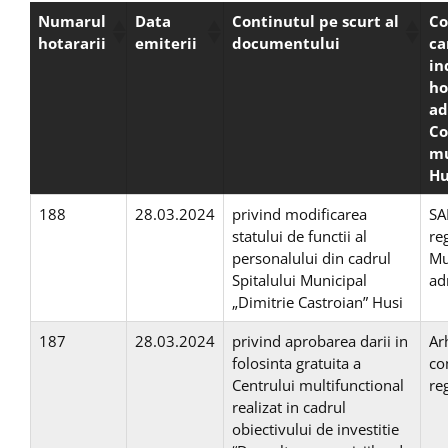
Numarul
Data
Continutul pe scurt al
Co
hotararii
emiterii
documentului
ca
in
ho
ad
Co
mu
Hu
188
28.03.2024
privind modificarea
SA
statului de functii al
re
personalului din cadrul
Mu
Spitalului Municipal
ad
„Dimitrie Castroian” Husi
187
28.03.2024
privind aprobarea darii in
Ar
folosinta gratuita a
co
Centrului multifunctional
re
realizat in cadrul
obiectivului de investitie