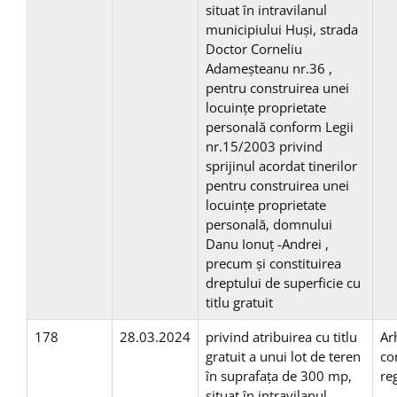
situat în intravilanul
municipiului Huşi, strada
Doctor Corneliu
Adameșteanu nr.36 ,
pentru construirea unei
locuinţe proprietate
personală conform Legii
nr.15/2003 privind
sprijinul acordat tinerilor
pentru construirea unei
locuinţe proprietate
personală, domnului
Danu Ionuț -Andrei ,
precum și constituirea
dreptului de superficie cu
titlu gratuit
178
28.03.2024
privind atribuirea cu titlu
Ar
gratuit a unui lot de teren
co
în suprafaţa de 300 mp,
re
situat în intravilanul