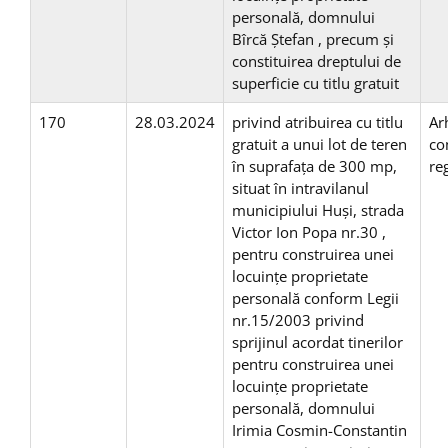
personală, domnului
Bîrcă Ștefan , precum și
constituirea dreptului de
superficie cu titlu gratuit
170
28.03.2024
privind atribuirea cu titlu
Ar
gratuit a unui lot de teren
co
în suprafaţa de 300 mp,
re
situat în intravilanul
municipiului Huşi, strada
Victor Ion Popa nr.30 ,
pentru construirea unei
locuinţe proprietate
personală conform Legii
nr.15/2003 privind
sprijinul acordat tinerilor
pentru construirea unei
locuinţe proprietate
personală, domnului
Irimia Cosmin-Constantin