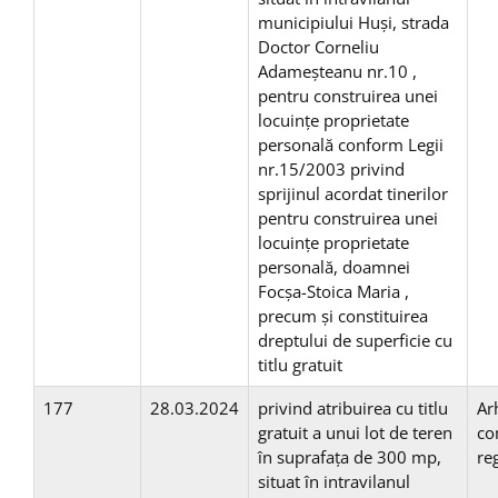
municipiului Huşi, strada
Doctor Corneliu
Adameșteanu nr.10 ,
pentru construirea unei
locuinţe proprietate
personală conform Legii
nr.15/2003 privind
sprijinul acordat tinerilor
pentru construirea unei
locuinţe proprietate
personală, doamnei
Focșa-Stoica Maria ,
precum și constituirea
dreptului de superficie cu
titlu gratuit
177
28.03.2024
privind atribuirea cu titlu
Ar
gratuit a unui lot de teren
co
în suprafaţa de 300 mp,
re
situat în intravilanul