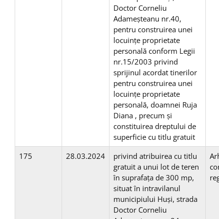
Doctor Corneliu
Adameșteanu nr.40,
pentru construirea unei
locuinţe proprietate
personală conform Legii
nr.15/2003 privind
sprijinul acordat tinerilor
pentru construirea unei
locuinţe proprietate
personală, doamnei Ruja
Diana , precum și
constituirea dreptului de
superficie cu titlu gratuit
175
28.03.2024
privind atribuirea cu titlu
Ar
gratuit a unui lot de teren
co
în suprafaţa de 300 mp,
re
situat în intravilanul
municipiului Huşi, strada
Doctor Corneliu