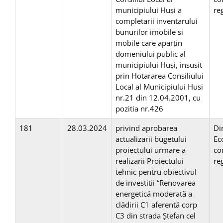
municipiului Huși a
re
completarii inventarului
bunurilor imobile si
mobile care aparţin
domeniului public al
municipiului Huşi, insusit
prin Hotararea Consiliului
Local al Municipiului Husi
nr.21 din 12.04.2001, cu
pozitia nr.426
181
28.03.2024
privind aprobarea
Di
actualizarii bugetului
Ec
proiectului urmare a
co
realizarii Proiectului
re
tehnic pentru obiectivul
de investitii “Renovarea
energetică moderată a
clădirii C1 aferentă corp
C3 din strada Ștefan cel