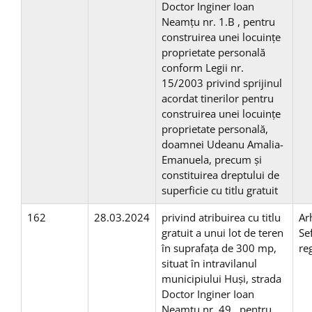
Doctor Inginer Ioan
Neamțu nr. 1.B , pentru
construirea unei locuinţe
proprietate personală
conform Legii nr.
15/2003 privind sprijinul
acordat tinerilor pentru
construirea unei locuinţe
proprietate personală,
doamnei Udeanu Amalia-
Emanuela, precum și
constituirea dreptului de
superficie cu titlu gratuit
162
28.03.2024
privind atribuirea cu titlu
Ar
gratuit a unui lot de teren
Se
în suprafaţa de 300 mp,
re
situat în intravilanul
municipiului Huşi, strada
Doctor Inginer Ioan
Neamțu nr. 49 , pentru