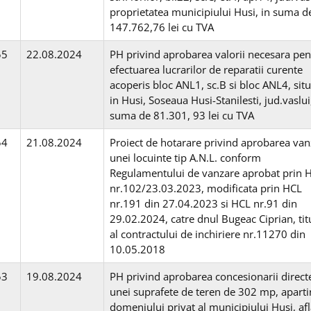
proprietatea municipiului Husi, in suma d
147.762,76 lei cu TVA
55
22.08.2024
PH privind aprobarea valorii necesara pen
efectuarea lucrarilor de reparatii curente
acoperis bloc ANL1, sc.B si bloc ANL4, sit
in Husi, Soseaua Husi-Stanilesti, jud.vaslui
suma de 81.301, 93 lei cu TVA
54
21.08.2024
Proiect de hotarare privind aprobarea van
unei locuinte tip A.N.L. conform
Regulamentului de vanzare aprobat prin 
nr.102/23.03.2023, modificata prin HCL
nr.191 din 27.04.2023 si HCL nr.91 din
29.02.2024, catre dnul Bugeac Ciprian, tit
al contractului de inchiriere nr.11270 din
10.05.2018
53
19.08.2024
PH privind aprobarea concesionarii direct
unei suprafete de teren de 302 mp, apart
domeniului privat al municipiului Husi, afl