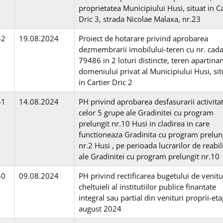
proprietatea Municipiului Husi, situat in Ca
Dric 3, strada Nicolae Malaxa, nr.23
52
19.08.2024
Proiect de hotarare privind aprobarea
dezmembrarii imobilului-teren cu nr. cada
79486 in 2 loturi distincte, teren apartina
domeniului privat al Municipiului Husi, sit
in Cartier Dric 2
51
14.08.2024
PH privind aprobarea desfasurarii activitat
celor 5 grupe ale Gradinitei cu program
prelungit nr.10 Husi in cladirea in care
functioneaza Gradinita cu program prelun
nr.2 Husi , pe perioada lucrarilor de reabil
ale Gradinitei cu program prelungit nr.10
50
09.08.2024
PH privind rectificarea bugetului de venitur
cheltuieli al institutiilor publice finantate
integral sau partial din venituri proprii-et
august 2024