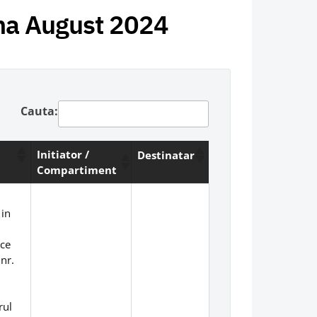
una August 2024
Cauta:
Initiator /
Destinatar
Compartiment
 in
ice
nr.
rul