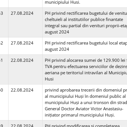
municipiului Husi.
63
27.08.2024
PH privind rectificarea bugetului de venitur
cheltuieli al institutiilor publice finantate
integral sau partial din venituri proprii-eta
august 2024
62
27.08.2024
PH privind rectificarea bugetului local etap
august 2024
61
22.08.2024
PH privind alocarea sumei de 129.900 lei 
TVA pentru efectuarea serviciilor de dezin
aeriana pe teritoriul intravilan al Municipi
Husi
60
22.08.2024
privind aprobarea trecerii din domeniul pr
al municipiului Huși în domeniul public al
municipiului Huși a unui tronson din stra
General Doctor Aviator Victor Anastasiu-
inițiator primarul municipiului Huși.
59
22.08.2024
PH privind modificarea si completarea