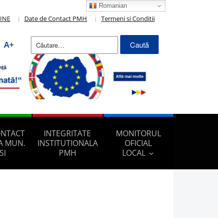
Romanian
LINE
Date de Contact PMH
Termeni si Conditii
Caută
A+
după:
ONTACT
INTEGRITATE
MONITORUL
A MUN.
INSTITUTIONALA
OFICIAL
SI
PMH
LOCAL