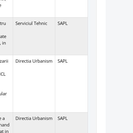
e
tru
Serviciul Tehnic
SAPL
uate
, in
zarii
Directia Urbanism
SAPL
HCL
ular
e a
Directia Urbanism
SAPL
inand
at in