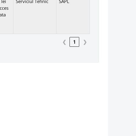
lei
Serviciul Tehnic
SAPL
cces
ata
❮
1
❯