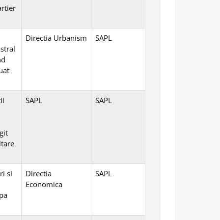
rtier
Directia Urbanism
SAPL
stral
nd
uat
ii
SAPL
SAPL
git
itare
i si
Directia
SAPL
Economica
apa