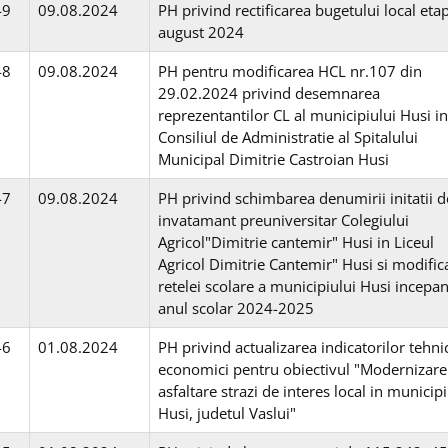
49
09.08.2024
PH privind rectificarea bugetului local etap
august 2024
48
09.08.2024
PH pentru modificarea HCL nr.107 din
29.02.2024 privind desemnarea
reprezentantilor CL al municipiului Husi in
Consiliul de Administratie al Spitalului
Municipal Dimitrie Castroian Husi
47
09.08.2024
PH privind schimbarea denumirii initatii d
invatamant preuniversitar Colegiului
Agricol"Dimitrie cantemir" Husi in Liceul
Agricol Dimitrie Cantemir" Husi si modific
retelei scolare a municipiului Husi incepa
anul scolar 2024-2025
46
01.08.2024
PH privind actualizarea indicatorilor tehni
economici pentru obiectivul "Modernizare
asfaltare strazi de interes local in municipi
Husi, judetul Vaslui"