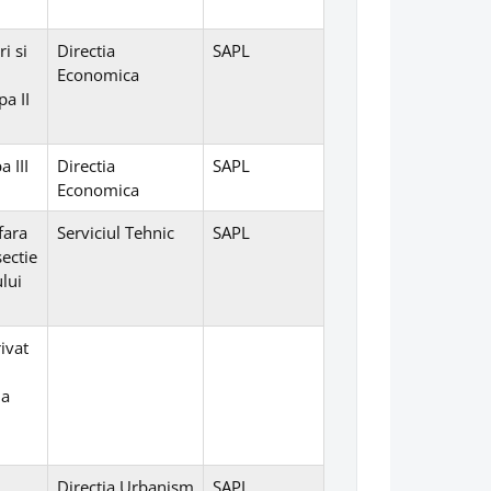
i si
Directia
SAPL
Economica
pa II
a III
Directia
SAPL
Economica
fara
Serviciul Tehnic
SAPL
sectie
ului
ivat
da
Directia Urbanism
SAPL