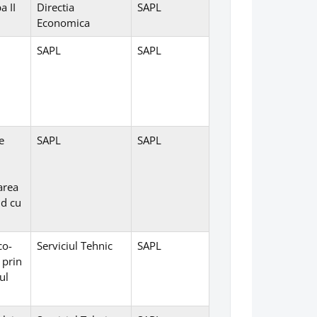
a II
Directia
SAPL
Economica
SAPL
SAPL
e
SAPL
SAPL
area
nd cu
co-
Serviciul Tehnic
SAPL
 prin
ul