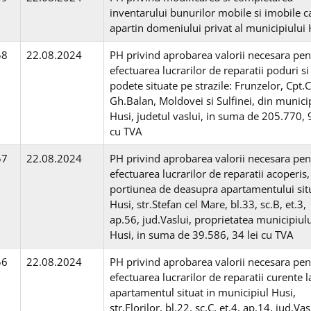
inventarului bunurilor mobile si imobile c
apartin domeniului privat al municipiului 
58
22.08.2024
PH privind aprobarea valorii necesara pen
efectuarea lucrarilor de reparatii poduri si
podete situate pe strazile: Frunzelor, Cpt.
Gh.Balan, Moldovei si Sulfinei, din munici
Husi, judetul vaslui, in suma de 205.770, 9
cu TVA
57
22.08.2024
PH privind aprobarea valorii necesara pen
efectuarea lucrarilor de reparatii acoperis,
portiunea de deasupra apartamentului situ
Husi, str.Stefan cel Mare, bl.33, sc.B, et.3,
ap.56, jud.Vaslui, proprietatea municipiul
Husi, in suma de 39.586, 34 lei cu TVA
56
22.08.2024
PH privind aprobarea valorii necesara pen
efectuarea lucrarilor de reparatii curente l
apartamentul situat in municipiul Husi,
str.Florilor, bl.22, sc.C, et.4, ap.14, jud.Vas