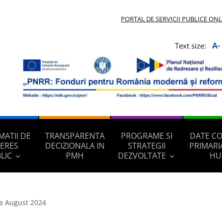
PORTAL DE SERVICII PUBLICE ON
A-
Text size:
MATII DE
TRANSPARENTA
PROGRAME SI
DATE C
TERES
DECIZIONALA IN
STRATEGII
PRIMARI
LIC
PMH
DEZVOLTATE
HU
na August 2024