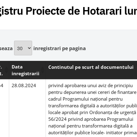
istru Proiecte de Hotarari l
iseaza
inregistrari pe pagina
.
Data
Continutul pe scurt al documentului
t.
inregistrarii
64
28.08.2024
privind aprobarea unui aviz de principiu
pentru depunerea unei cereri de finantare
cadrul Programului național pentru
transformarea digitală a autorităților publ
locale aprobat prin Ordonanța de urgență 
56/2024 privind aprobarea Programului
național pentru transformarea digitală a
autorităților publice locale- initiator prima