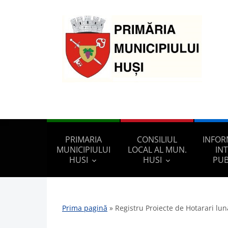
PRIMARIA
CONSILIUL
INFOR
MUNICIPIULUI
LOCAL AL MUN.
IN
HUSI
HUSI
PUB
Prima pagină
»
Registru Proiecte de Hotarari lu