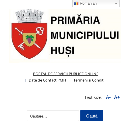
Romanian
PORTAL DE SERVICII PUBLICE ONLINE
Date de Contact PMH
Termeni si Conditii
A-
A+
Text size:
Caută
după: