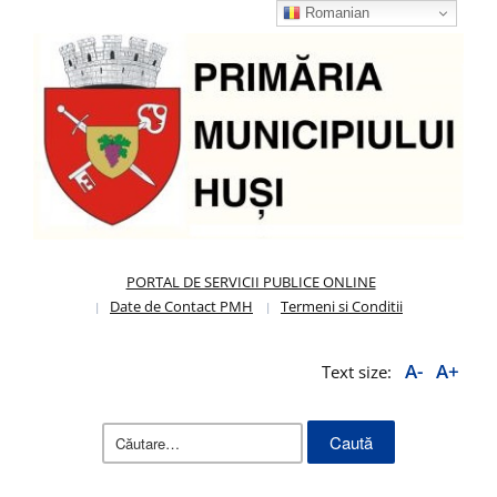
Romanian
PORTAL DE SERVICII PUBLICE ONLINE
Date de Contact PMH
Termeni si Conditii
A-
A+
Text size:
Caută
după: