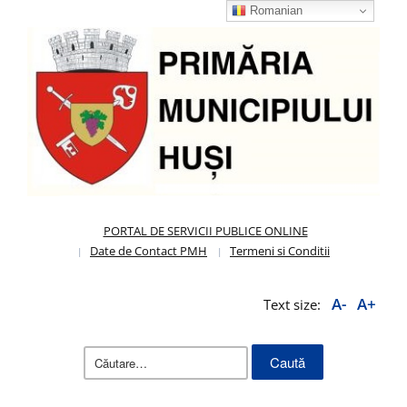
Romanian
PORTAL DE SERVICII PUBLICE ONLINE
Date de Contact PMH
Termeni si Conditii
A-
A+
Text size:
Caută
după: