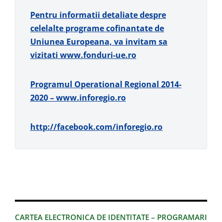
Pentru informatii detaliate despre
celelalte programe cofinantate de
Uniunea Europeana, va invitam sa
vizitati
www.fonduri-ue.ro
Programul Operational Regional 2014-
2020 –
www.inforegio.ro
http://facebook.com/inforegio.ro
CARTEA ELECTRONICA DE IDENTITATE – PROGRAMARI