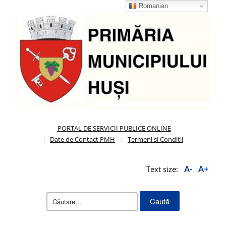
Romanian
PORTAL DE SERVICII PUBLICE ONLINE
Date de Contact PMH
Termeni si Conditii
A-
A+
Text size:
Caută
după: