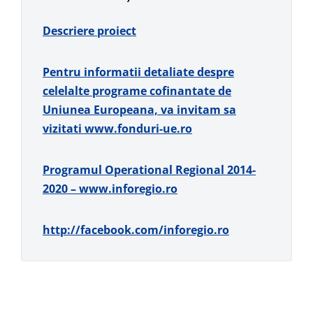
Descriere proiect
Pentru informatii detaliate despre
celelalte programe cofinantate de
Uniunea Europeana, va invitam sa
vizitati
www.fonduri-ue.ro
Programul Operational Regional 2014-
2020 –
www.inforegio.ro
http://facebook.com/inforegio.ro