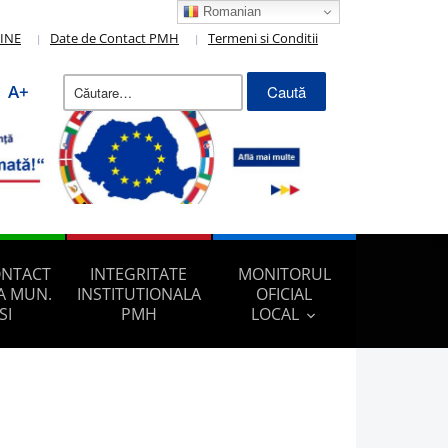
Romanian
LINE
Date de Contact PMH
Termeni si Conditii
Caută
A+
după:
ONTACT
INTEGRITATE
MONITORUL
A MUN.
INSTITUTIONALA
OFICIAL
SI
PMH
LOCAL