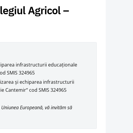
egiul Agricol –
iparea infrastructurii educaţionale
Cod SMIS 324965
izarea şi echiparea infrastructurii
trie Cantemir“ cod SMIS 324965
de Uniunea Europeană, vă invităm să