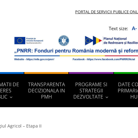
PORTAL DE SERVICII PUBLICE ON
A-
Text size:
MATII DE
TRANSPARENTA
PROGRAME SI
DATE C
TERES
DECIZIONALA IN
STRATEGII
PRIMARI
LIC
PMH
DEZVOLTATE
HU
ul Agricol – Etapa II