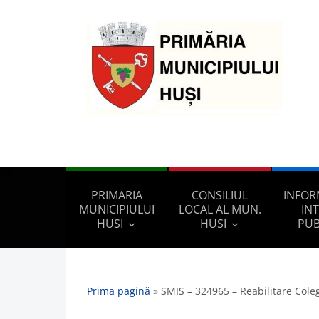
PRIMARIA
CONSILIUL
INFOR
MUNICIPIULUI
LOCAL AL MUN.
IN
HUSI
HUSI
PUB
Prima pagină
»
SMIS – 324965 – Reabilitare Colegi