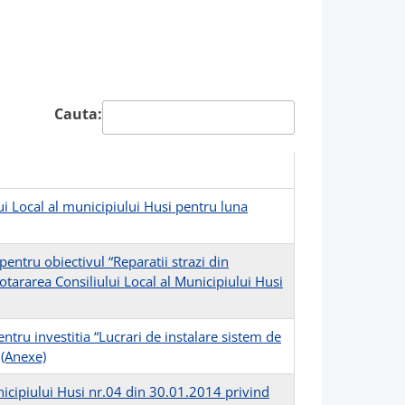
Cauta:
ui Local al municipiului Husi pentru luna
entru obiectivul “Reparatii strazi din
otararea Consiliului Local al Municipiului Husi
tru investitia “Lucrari de instalare sistem de
-
(Anexe)
nicipiului Husi nr.04 din 30.01.2014 privind