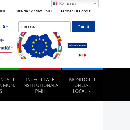
Romanian
LINE
Date de Contact PMH
Termeni si Conditii
Caută
A+
după:
ONTACT
INTEGRITATE
MONITORUL
A MUN.
INSTITUTIONALA
OFICIAL
SI
PMH
LOCAL