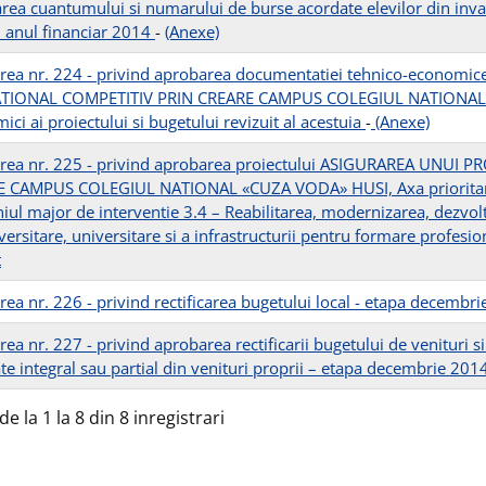
rea cuantumului si numarului de burse acordate elevilor din inva
n anul financiar 2014
-
(Anexe)
rea nr. 224 - privind aprobarea documentatiei tehnico-economi
IONAL COMPETITIV PRIN CREARE CAMPUS COLEGIUL NATIONAL «CU
ci ai proiectului si bugetului revizuit al acestuia
-
(Anexe)
rea nr. 225 - privind aprobarea proiectului ASIGURAREA UNUI
 CAMPUS COLEGIUL NATIONAL «CUZA VODA» HUSI, Axa prioritara 3 
ul major de interventie 3.4 – Reabilitarea, modernizarea, dezvolta
ersitare, universitare si a infrastructurii pentru formare profesion
t
rea nr. 226 - privind rectificarea bugetului local - etapa decembr
ea nr. 227 - privind aprobarea rectificarii bugetului de venituri si 
ate integral sau partial din venituri proprii – etapa decembrie 20
de la 1 la 8 din 8 inregistrari