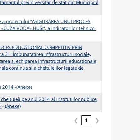
tamantul preuniversitar de stat din Municipiul
ce a proiectului “ASIGURAREA UNUI PROCES
ZA VODA» HUSI”, a indicatorilor tehnico-
 PROCES EDUCATIONAL COMPETITIV PRIN
– Îmbunatatirea infrastructurii sociale,
rea si echiparea infrastructurii educationale
ala continua si a cheltuielilor legate de
ie 2014
-
(Anexe)
cheltuieli pe anul 2014 al institutiilor publice
14
-
(Anexe)
❮
1
❯