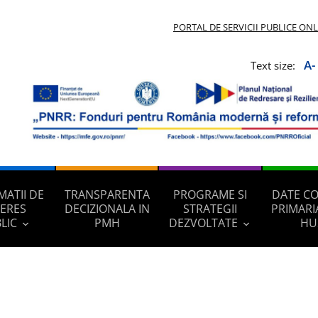
PORTAL DE SERVICII PUBLICE ON
A-
Text size:
MATII DE
TRANSPARENTA
PROGRAME SI
DATE C
TERES
DECIZIONALA IN
STRATEGII
PRIMARI
LIC
PMH
DEZVOLTATE
HU