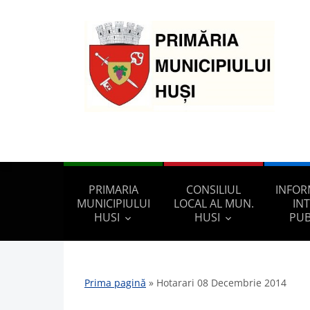
PRIMARIA
CONSILIUL
INFOR
MUNICIPIULUI
LOCAL AL MUN.
IN
HUSI
HUSI
PUB
Prima pagină
»
Hotarari 08 Decembrie 2014