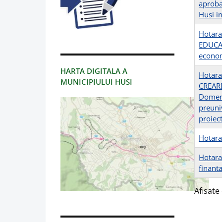
aproba
Husi i
Hotara
EDUCAT
economi
HARTA DIGITALA A
Hotara
MUNICIPIULUI HUSI
CREARE
Domeni
preuniv
proiec
Hotara
Hotarar
finant
Afisate 