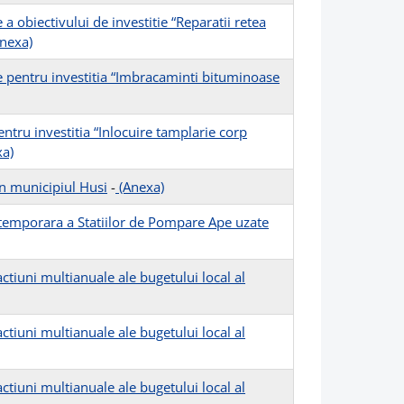
obiectivului de investitie “Reparatii retea
nexa)
 pentru investitia “Imbracaminti bituminoase
ntru investitia “Inlocuire tamplarie corp
a)
in municipiul Husi
-
(Anexa)
i temporara a Statiilor de Pompare Ape uzate
tiuni multianuale ale bugetului local al
tiuni multianuale ale bugetului local al
tiuni multianuale ale bugetului local al