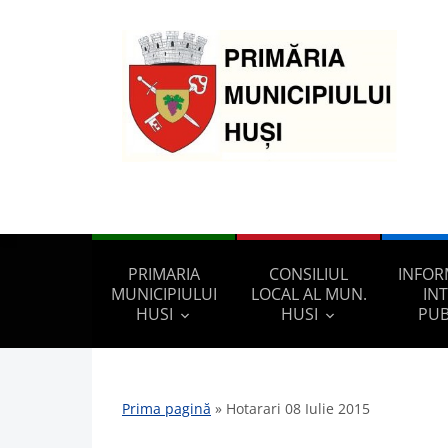
PRIMARIA
CONSILIUL
INFOR
MUNICIPIULUI
LOCAL AL MUN.
IN
HUSI
HUSI
PUB
Prima pagină
»
Hotarari 08 Iulie 2015