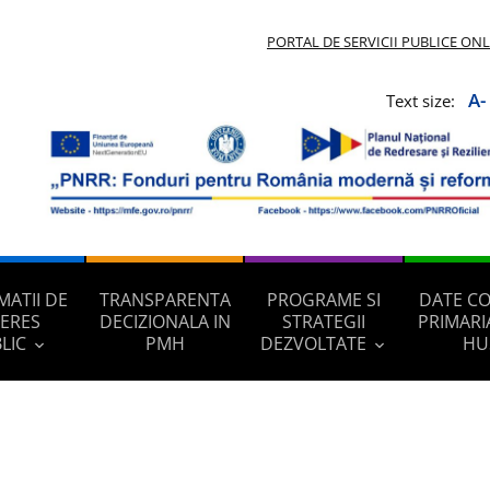
PORTAL DE SERVICII PUBLICE ON
A-
Text size:
MATII DE
TRANSPARENTA
PROGRAME SI
DATE C
TERES
DECIZIONALA IN
STRATEGII
PRIMARI
LIC
PMH
DEZVOLTATE
HU