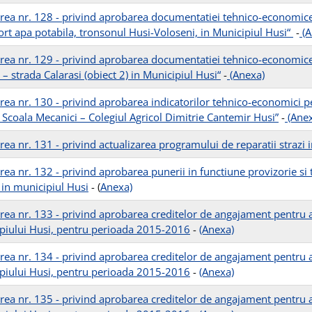
rea nr. 128 - privind aprobarea documentatiei tehnico-economice a 
ort apa potabila, tronsonul Husi-Voloseni, in Municipiul Husi“
-
(A
rea nr. 129 - privind aprobarea documentatiei tehnico-economice
– strada Calarasi (obiect 2) in Municipiul Husi“
-
(Anexa)
rea nr. 130 - privind aprobarea indicatorilor tehnico-economici pe
e Scoala Mecanici – Colegiul Agricol Dimitrie Cantemir Husi”
-
(Anex
rea nr. 131 - privind actualizarea programului de reparatii strazi 
rea nr. 132 - privind aprobarea punerii in functiune provizorie s
 in municipiul Husi
- (
Anexa)
rea nr. 133 - privind aprobarea creditelor de angajament pentru ac
piului Husi, pentru perioada 2015-2016
-
(Anexa)
rea nr. 134 - privind aprobarea creditelor de angajament pentru ac
piului Husi, pentru perioada 2015-2016
-
(Anexa)
rea nr. 135 - privind aprobarea creditelor de angajament pentru ac