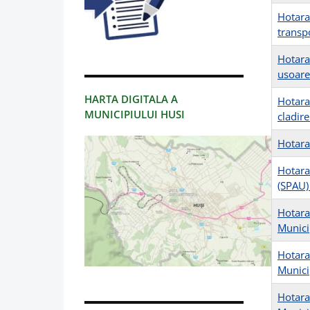
Hotara
transp
Hotara
usoare 
HARTA DIGITALA A
Hotara
MUNICIPIULUI HUSI
cladir
Hotara
Hotara
(SPAU)
Hotara
Munici
Hotara
Munici
Hotara