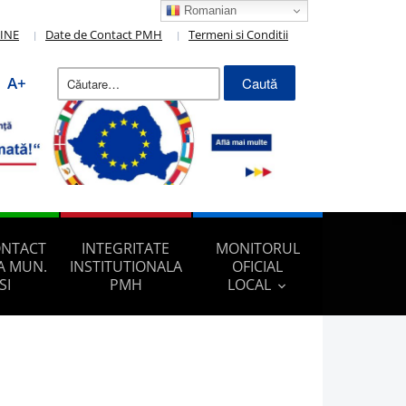
Romanian
LINE
Date de Contact PMH
Termeni si Conditii
Caută
A+
după:
ONTACT
INTEGRITATE
MONITORUL
A MUN.
INSTITUTIONALA
OFICIAL
SI
PMH
LOCAL