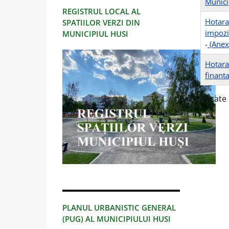
Munici
REGISTRUL LOCAL AL
Hotara
SPATIILOR VERZI DIN
impozit
MUNICIPIUL HUSI
-
(Anex
Hotarar
finanta
Afisate 
PLANUL URBANISTIC GENERAL
(PUG) AL MUNICIPIULUI HUSI