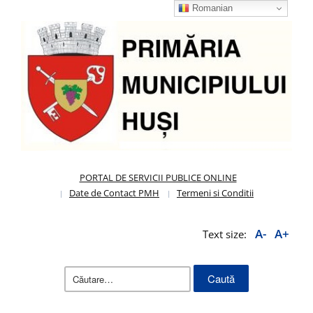
Romanian
PORTAL DE SERVICII PUBLICE ONLINE
Date de Contact PMH
Termeni si Conditii
A-
A+
Text size:
Caută
după: