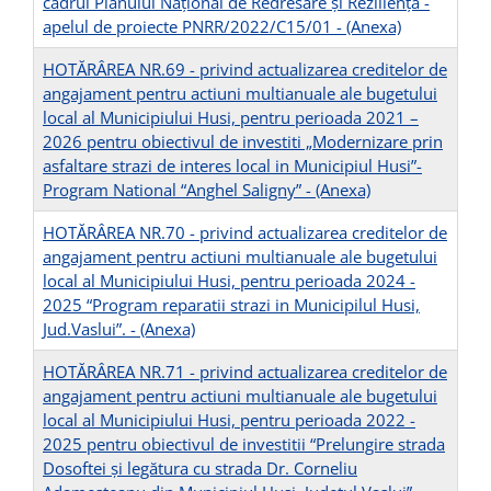
cadrul Planului Național de Redresare și Reziliență -
apelul de proiecte PNRR/2022/C15/01 -
(Anexa)
HOTĂRÂREA NR.69 - privind actualizarea creditelor de
angajament pentru actiuni multianuale ale bugetului
local al Municipiului Husi, pentru perioada 2021 –
2026 pentru obiectivul de investiti „Modernizare prin
asfaltare strazi de interes local in Municipiul Husi”-
Program National “Anghel Saligny” -
(Anexa)
HOTĂRÂREA NR.70 - privind actualizarea creditelor de
angajament pentru actiuni multianuale ale bugetului
local al Municipiului Husi, pentru perioada 2024 -
2025 “Program reparatii strazi in Municipilul Husi,
Jud.Vaslui”. -
(Anexa)
HOTĂRÂREA NR.71 - privind actualizarea creditelor de
angajament pentru actiuni multianuale ale bugetului
local al Municipiului Husi, pentru perioada 2022 -
2025 pentru obiectivul de investitii “Prelungire strada
Dosoftei și legătura cu strada Dr. Corneliu