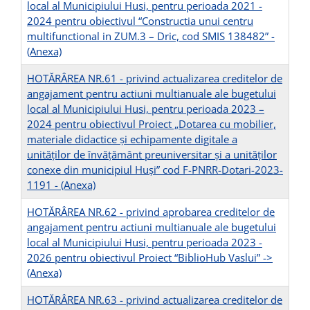
local al Municipiului Husi, pentru perioada 2021 -
2024 pentru obiectivul “Constructia unui centru
multifunctional in ZUM.3 – Dric, cod SMIS 138482” -
(Anexa)
HOTĂRÂREA NR.61 - privind actualizarea creditelor de
angajament pentru actiuni multianuale ale bugetului
local al Municipiului Husi, pentru perioada 2023 –
2024 pentru obiectivul Proiect „Dotarea cu mobilier,
materiale didactice și echipamente digitale a
unităților de învățământ preuniversitar și a unităților
conexe din municipiul Huși” cod F-PNRR-Dotari-2023-
1191 -
(Anexa)
HOTĂRÂREA NR.62 - privind aprobarea creditelor de
angajament pentru actiuni multianuale ale bugetului
local al Municipiului Husi, pentru perioada 2023 -
2026 pentru obiectivul Proiect “BiblioHub Vaslui” -
>
(Anexa)
HOTĂRÂREA NR.63 - privind actualizarea creditelor de