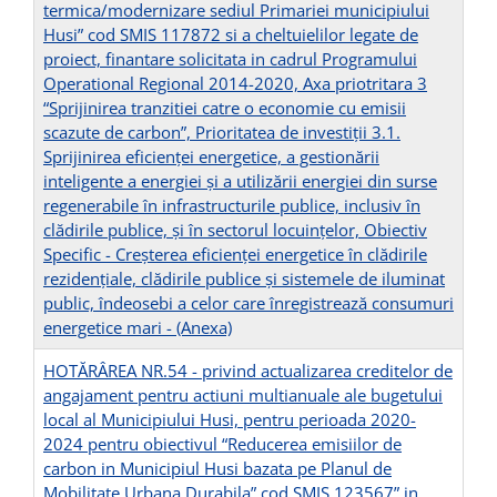
termica/modernizare sediul Primariei municipiului
Husi” cod SMIS 117872 si a cheltuielilor legate de
proiect, finantare solicitata in cadrul Programului
Operational Regional 2014-2020, Axa priotritara 3
“Sprijinirea tranzitiei catre o economie cu emisii
scazute de carbon”, Prioritatea de investiţii 3.1.
Sprijinirea eficienței energetice, a gestionării
inteligente a energiei și a utilizării energiei din surse
regenerabile în infrastructurile publice, inclusiv în
clădirile publice, și în sectorul locuințelor, Obiectiv
Specific - Creșterea eficienței energetice în clădirile
rezidențiale, clădirile publice și sistemele de iluminat
public, îndeosebi a celor care înregistrează consumuri
energetice mari -
(Anexa)
HOTĂRÂREA NR.54 - privind actualizarea creditelor de
angajament pentru actiuni multianuale ale bugetului
local al Municipiului Husi, pentru perioada 2020-
2024 pentru obiectivul “Reducerea emisiilor de
carbon in Municipiul Husi bazata pe Planul de
Mobilitate Urbana Durabila” cod SMIS 123567” in