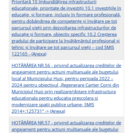
Prioritară 10 Îmbunătăţirea infrastructurii
educaţionale, prioritate de investiţii 10.1 investiţiile în
educaţie, şi formare, inclusiv în formare profesională,
pentru dobândirea de competenţe şi învăţare pe tot
parcursul vieţii prin dezvoltarea infrastructurilor de
educaţie şi formare, obiectiv specific 10.2 Creşterea
gradului de participare la învăţământul profesional şi
tehnic şi învăţare pe tot parcursul vieţii – cod SMIS
122165 -
(Anexa)
HOTĂRÂREA NR.56 - privind actualizarea creditelor de
angajament pentru actiuni multianuale ale bugetului
local al Municipiului Husi, pentru perioada 2022 –
2024 pentru obiectivul „Regenerare Cartier Corni din
Municipiul Husi prin realizare/dotare infrastructura
educationala pentru educatia prescolara si
modernizare spatii publice urbane- SMIS
2014+:125731” -
> (Anexa)
HOTĂRÂREA NR.57 - privind actualizarea creditelor de
angajament pentru actiuni multianuale ale bugetului