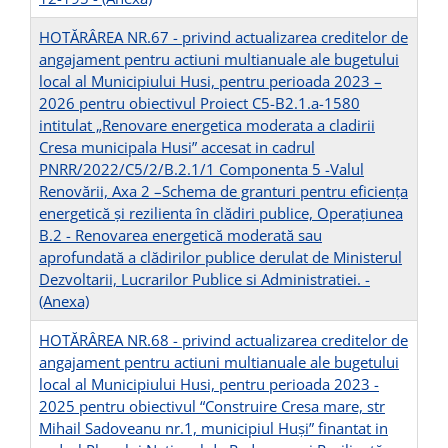
HOTĂRÂREA NR.67 - privind actualizarea creditelor de
angajament pentru actiuni multianuale ale bugetului
local al Municipiului Husi, pentru perioada 2023 –
2026 pentru obiectivul Proiect C5-B2.1.a-1580
intitulat „Renovare energetica moderata a cladirii
Cresa municipala Husi” accesat in cadrul
PNRR/2022/C5/2/B.2.1/1 Componenta 5 -Valul
Renovării, Axa 2 –Schema de granturi pentru eficienţa
energetică şi rezilienta în clădiri publice, Operaţiunea
B.2 - Renovarea energetică moderată sau
aprofundată a clădirilor publice derulat de Ministerul
Dezvoltarii, Lucrarilor Publice si Administratiei. -
(Anexa)
HOTĂRÂREA NR.68 - privind actualizarea creditelor de
angajament pentru actiuni multianuale ale bugetului
local al Municipiului Husi, pentru perioada 2023 -
2025 pentru obiectivul “Construire Cresa mare, str
Mihail Sadoveanu nr.1, municipiul Huși” finantat in