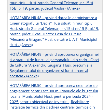
municipiul Husi, strada General Teleman, nr.15 si
15B, bl.19, parter, judetul Vaslui -
(Anexa)
HOTĂRÂREA NR.48 - privind darea în administrare a
Cinematografului “Dacia“ Husi situat in municipiul
Husi, strada General Teleman, nr.15 si nr.15 B, bl.19,
parter, judetul Vaslui către Casa de Cultura
“Alexandru Giugaru” Husi, de catre U.A.T. Municipiul
Husi -
(Anexa)
HOTĂRÂREA NR.49 - privind aprobarea organigramei
si a statului de functii al personalului din cadrul Casei
de Cultura “Alexandru Giugaru” Husi, precum si a
Regulamentului de organizare si functionare al
acesteia -
(Anexa)
HOTĂRÂREA NR.50 - privind aprobarea creditelor de
angajament pentru actiuni multianuale ale bugetului
local al Municipiului Husi, pentru perioada 2024 -
2025 pentru obiectivul de investitii „Reabilitare
instalatie termica din cladirea centralei termice din