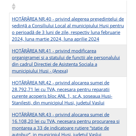
HOTĂRÂREA NR.40 - privind alegerea preşedintelui de
şedinţă a Consiliului Local al municipiului Huşi pentru
o perioadă de 3 luni de zile, respectiv luna februarie
2024, luna martie 2024, luna aprilie 2024
HOTĂRÂREA NR.41 - privind modificarea
organigramei si a statului de functii ale personalului
din cadrul Directiei de Asistenta Sociala a
municipiului Husi -
(Anexa)
HOTĂRÂREA NR.42 - privind alocarea sumei de
28.792,71 lei cu TVA, necesara pentru reparatii
curente acoperis bloc ANL 1, sc.A, soseaua Husi-
Stanilesti, din municipiul Husi, judetul Vaslui
HOTĂRÂREA NR.43 - privind alocarea sumei de
16.108,20 lei cu TVA, necesara pentru procurarea si
montarea a 33 de indicatoare rutiere “statie de
autobuz”, in municipiul Husi, judetul Vaslui