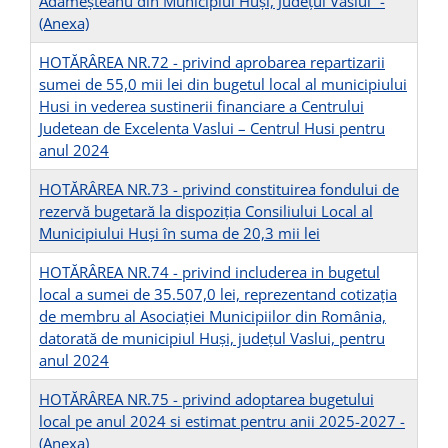
Adameșteanu din Municipiul Huși, Județul Vaslui” -
(Anexa)
HOTĂRÂREA NR.72 - privind aprobarea repartizarii
sumei de 55,0 mii lei din bugetul local al municipiului
Husi in vederea sustinerii financiare a Centrului
Judetean de Excelenta Vaslui – Centrul Husi pentru
anul 2024
HOTĂRÂREA NR.73 - privind constituirea fondului de
rezervă bugetară la dispoziţia Consiliului Local al
Municipiului Huşi în suma de 20,3 mii lei
HOTĂRÂREA NR.74 - privind includerea in bugetul
local a sumei de 35.507,0 lei, reprezentand cotizația
de membru al Asociației Municipiilor din România,
datorată de municipiul Huși, județul Vaslui, pentru
anul 2024
HOTĂRÂREA NR.75 - privind adoptarea bugetului
local pe anul 2024 si estimat pentru anii 2025-2027 -
(Anexa)