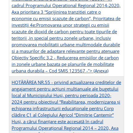
cadrul Programului Operational Regional 2014-2020,
Axa prioritara 3 “Sprijinirea tranzitiei catre o
economie cu emisii scazute de carbon”, Prioritatea de
investiţii 4e:Promovarea unor strategii cu emisii
scazute de dioxid de carbon pentru toate tipurile de
teritorii ,in special pentru zonele urbane, inclusiv
promovarea mobilitatii urbane multimodale durabile
si a masurilor de adaptare relevante pentru atenuare
Obiectiv Specific 3.2 - Reducerea emisiilor de carbon
in zonele urbane bazata pe planurile de mobilitate
urbana durabila – Cod SMIS 123567 -
"> (Anexa)
HOTĂRÂREA NR.55 - privind actualizarea creditelor de
angajament pentru acţiuni multianuale ale bugetului
local al Municipiului Huşi, pentru perioada 2020-
2024 pentru obiectivul “Reabilitarea, modernizarea şi
echiparea infrastructurii educaţionale pentru Corp
clădire C1 al Colegiului Agricol “Dimitrie Cantemir”
Huşi, a cărui finanţare este accesată în cadrul
Programului Operaţional Regional 2014 – 2020, Axa