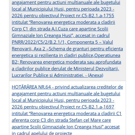
angajament pentru actiuni multianuale ale bugetului
local al Municipiului Husi, pentru perioada 2023 -
2026 pentru obiectivul Proiect nr.C5-B2.1.a-1755
intitulat “Renovarea energetica moderata a cladirii
Corp C1 din strada A.I.Cuza care apartine Scolii
Gimnaziale Ion Creanga Husi”, accesat in cadrul
PNRR/2022/C5/2/B.2.1/1, Componenta 5 – Valul
Renovarii, Axa 2 –Schema de granturi pentru eficienta
energetica si rezilienta in cladiri publice,Operatiunea
B2; Renovarea energetica moderata sau aprofundata
a cladirilor publice derulat de Ministerul Dezvoltarii,
Lucrarilor Publice si Administratiei. -
(Anexa)
HOTĂRÂREA NR.64 - privind actualizarea creditelor de
angajament pentru actiuni multianuale ale bugetului
local al Municipiului Husi, pentru perioada 2023 -
2026 pentru obiectivul Proiect nr.C5-B2.1.a-1697
intitulat “Renovarea energetica moderata a cladirii C1
aferenta corp C3 din strada Stefan cel Mare care
apartine Scolii Gimnaziale Ion Creanga Husi” accesat
in cadrul apelului de proiecte