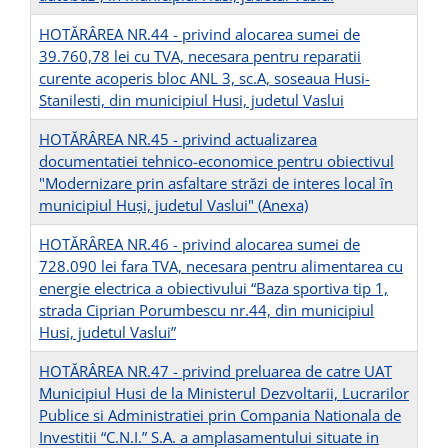
HOTĂRÂREA NR.44 - privind alocarea sumei de
39.760,78 lei cu TVA, necesara pentru reparatii
curente acoperis bloc ANL 3, sc.A, soseaua Husi-
Stanilesti, din municipiul Husi, judetul Vaslui
HOTĂRÂREA NR.45 - privind actualizarea
documentatiei tehnico-economice pentru obiectivul
"Modernizare prin asfaltare străzi de interes local în
municipiul Huşi, judetul Vaslui"
(Anexa)
HOTĂRÂREA NR.46 - privind alocarea sumei de
728.090 lei fara TVA, necesara pentru alimentarea cu
energie electrica a obiectivului “Baza sportiva tip 1,
strada Ciprian Porumbescu nr.44, din municipiul
Husi, judetul Vaslui”
HOTĂRÂREA NR.47 - privind preluarea de catre UAT
Municipiul Husi de la Ministerul Dezvoltarii, Lucrarilor
Publice si Administratiei prin Compania Nationala de
Investitii “C.N.I.” S.A. a amplasamentului situate in