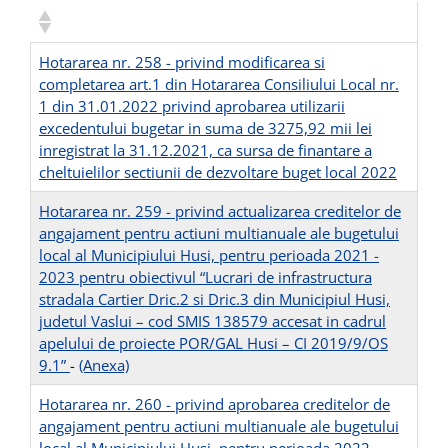
Hotararea nr. 258 - privind modificarea si
completarea art.1 din Hotararea Consiliului Local nr.
1 din 31.01.2022 privind aprobarea utilizarii
excedentului bugetar in suma de 3275,92 mii lei
inregistrat la 31.12.2021, ca sursa de finantare a
cheltuielilor sectiunii de dezvoltare buget local 2022
Hotararea nr. 259 - privind actualizarea creditelor de
angajament pentru actiuni multianuale ale bugetului
local al Municipiului Husi, pentru perioada 2021 -
2023 pentru obiectivul “Lucrari de infrastructura
stradala Cartier Dric.2 si Dric.3 din Municipiul Husi,
judetul Vaslui – cod SMIS 138579 accesat in cadrul
apelului de proiecte POR/GAL Husi – CI 2019/9/OS
9.1”
-
(Anexa)
Hotararea nr. 260 - privind aprobarea creditelor de
angajament pentru actiuni multianuale ale bugetului