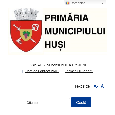
Romanian
PORTAL DE SERVICII PUBLICE ONLINE
Date de Contact PMH
Termeni si Conditii
A-
A+
Text size:
Caută
după: