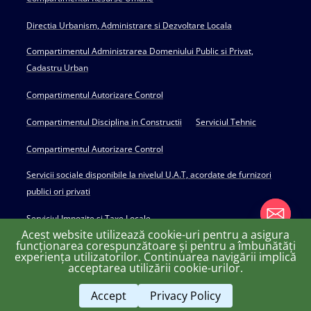
Directia Urbanism, Administrare si Dezvoltare Locala
Compartimentul Administrarea Domeniului Public si Privat,
Cadastru Urban
Compartimentul Autorizare Control
Compartimentul Disciplina in Constructii
Serviciul Tehnic
Compartimentul Autorizare Control
Servicii sociale disponibile la nivelul U.A.T, acordate de furnizori
publici ori privati
Serviciul Impozite si Taxe Locale
Acest website utilizează cookie-uri pentru a asigura
funcționarea corespunzătoare și pentru a îmbunătăți
experiența utilizatorilor. Continuarea navigării implică
chaty
acceptarea utilizării cookie-urilor.
Copyright © 2022 Primăria Huși - powered by Creativ MGS
Hide
Accept
Privacy Policy