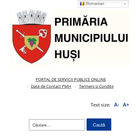
Romanian
PORTAL DE SERVICII PUBLICE ONLINE
Date de Contact PMH
Termeni si Conditii
A-
A+
Text size:
Caută
după: