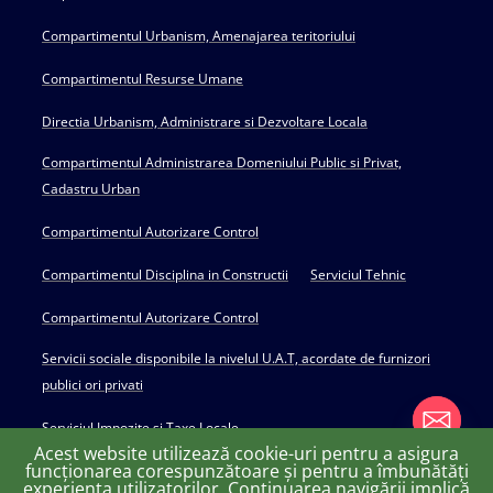
Compartimentul Urbanism, Amenajarea teritoriului
Compartimentul Resurse Umane
Directia Urbanism, Administrare si Dezvoltare Locala
Compartimentul Administrarea Domeniului Public si Privat,
Cadastru Urban
Compartimentul Autorizare Control
Compartimentul Disciplina in Constructii
Serviciul Tehnic
Compartimentul Autorizare Control
Servicii sociale disponibile la nivelul U.A.T, acordate de furnizori
publici ori privati
Serviciul Impozite si Taxe Locale
Acest website utilizează cookie-uri pentru a asigura
funcționarea corespunzătoare și pentru a îmbunătăți
experiența utilizatorilor. Continuarea navigării implică