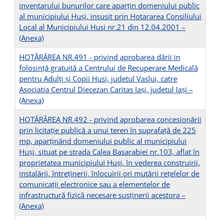
inventarului bunurilor care aparţin domeniului public
al municipiului Huşi, insusit prin Hotararea Consiliului
Local al Municipiului Husi nr.21 din 12.04.2001 –
(Anexa)
HOTĂRÂREA NR.491 - privind aprobarea dării in
folosință gratuită a Centrului de Recuperare Medicală
pentru Adulți și Copii Husi, judetul Vaslui, catre
Asociatia Centrul Diecezan Caritas Iași, judetul Iași –
(Anexa)
HOTĂRÂREA NR.492 - privind aprobarea concesionării
prin licitaţie publică a unui teren în suprafaţă de 225
mp, aparţinând domeniului public al municipiului
Huşi, situat pe strada Calea Basarabiei nr.103, aflat în
proprietatea municipiului Huși, în vederea construirii,
instalării, întreținerii, înlocuirii ori mutării rețelelor de
comunicații electronice sau a elementelor de
infrastructură fizică necesare susținerii acestora –
(Anexa)