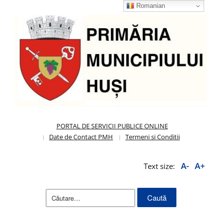
Romanian
PORTAL DE SERVICII PUBLICE ONLINE
Date de Contact PMH
Termeni si Conditii
A-
A+
Text size:
Caută
după: