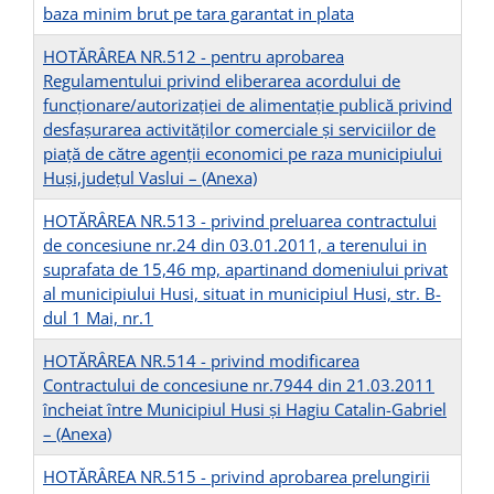
baza minim brut pe tara garantat in plata
HOTĂRÂREA NR.512 - pentru aprobarea
Regulamentului privind eliberarea acordului de
funcționare/autorizației de alimentație publică privind
desfașurarea activităților comerciale și serviciilor de
piață de către agenții economici pe raza municipiului
Huși,județul Vaslui –
(Anexa)
HOTĂRÂREA NR.513 - privind preluarea contractului
de concesiune nr.24 din 03.01.2011, a terenului in
suprafata de 15,46 mp, apartinand domeniului privat
al municipiului Husi, situat in municipiul Husi, str. B-
dul 1 Mai, nr.1
HOTĂRÂREA NR.514 - privind modificarea
Contractului de concesiune nr.7944 din 21.03.2011
încheiat între Municipiul Husi și Hagiu Catalin-Gabriel
–
(Anexa)
HOTĂRÂREA NR.515 - privind aprobarea prelungirii