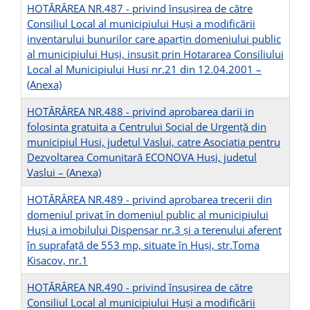
HOTĂRÂREA NR.487 - privind însuşirea de către
Consiliul Local al municipiului Huși a modificării
inventarului bunurilor care aparţin domeniului public
al municipiului Huşi, insusit prin Hotararea Consiliului
Local al Municipiului Husi nr.21 din 12.04.2001 –
(Anexa)
HOTĂRÂREA NR.488 - privind aprobarea darii in
folosinta gratuita a Centrului Social de Urgență din
municipiul Husi, judetul Vaslui, catre Asociatia pentru
Dezvoltarea Comunitară ECONOVA Huși, judetul
Vaslui –
(Anexa)
HOTĂRÂREA NR.489 - privind aprobarea trecerii din
domeniul privat în domeniul public al municipiului
Huși a imobilului Dispensar nr.3 și a terenului aferent
în suprafață de 553 mp, situate în Huși, str.Toma
Kisacov, nr.1
HOTĂRÂREA NR.490 - privind însuşirea de către
Consiliul Local al municipiului Huși a modificării