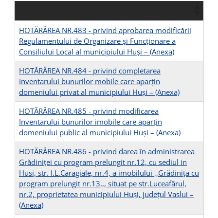
HOTĂRÂREA NR.483 - privind aprobarea modificării
Regulamentului de Organizare şi Funcţionare a
Consiliului Local al municipiului Huşi –
(Anexa)
HOTĂRÂREA NR.484 - privind completarea
Inventarului bunurilor mobile care aparțin
domeniului privat al municipiului Huși –
(Anexa)
HOTĂRÂREA NR.485 - privind modificarea
Inventarului bunurilor imobile care aparțin
domeniului public al municipiului Huși –
(Anexa)
HOTĂRÂREA NR.486 - privind darea în administrarea
Grădiniței cu program prelungit nr.12, cu sediul in
Husi, str. I.L.Caragiale, nr.4, a imobilului ,,Grădinița cu
program prelungit nr.13,,, situat pe str.Luceafărul,
nr.2, proprietatea municipiului Huși, județul Vaslui –
(Anexa)