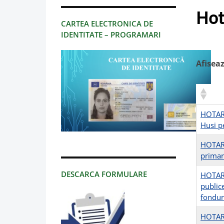
Hot
CARTEA ELECTRONICA DE
IDENTITATE – PROGRAMARI
Afisea
HOTARA
Husi p
HOTARA
primar
DESCARCA FORMULARE
HOTARA
publice
fondur
HOTARA