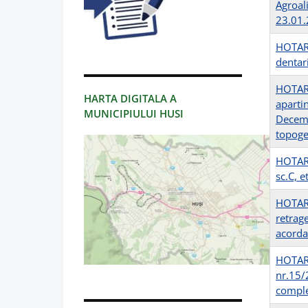
Agroal
23.01
HOTARA
dentari
HOTARA
HARTA DIGITALA A
aparti
MUNICIPIULUI HUSI
Decemb
topoge
HOTARA
sc.C, e
HOTARA
retrag
acorda
HOTARA
nr.15/
comple