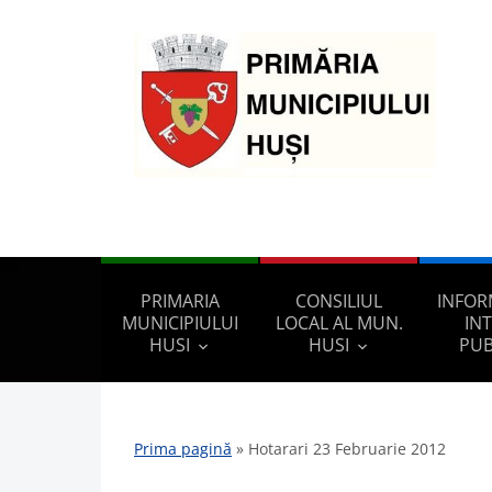
PRIMARIA
CONSILIUL
INFOR
MUNICIPIULUI
LOCAL AL MUN.
IN
HUSI
HUSI
PUB
Prima pagină
»
Hotarari 23 Februarie 2012