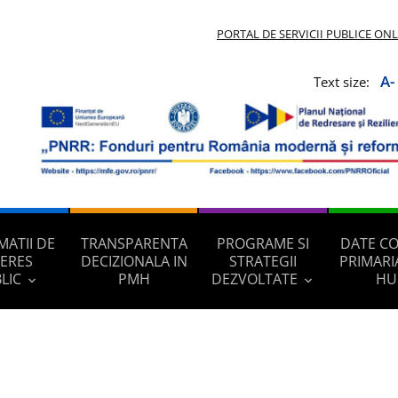
PORTAL DE SERVICII PUBLICE ON
A-
Text size:
MATII DE
TRANSPARENTA
PROGRAME SI
DATE C
TERES
DECIZIONALA IN
STRATEGII
PRIMARI
LIC
PMH
DEZVOLTATE
HU