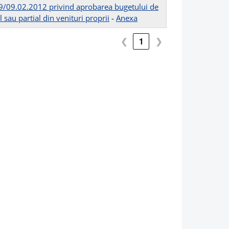
39/09.02.2012 privind aprobarea bugetului de
l sau partial din venituri proprii
-
Anexa
❮
1
❯