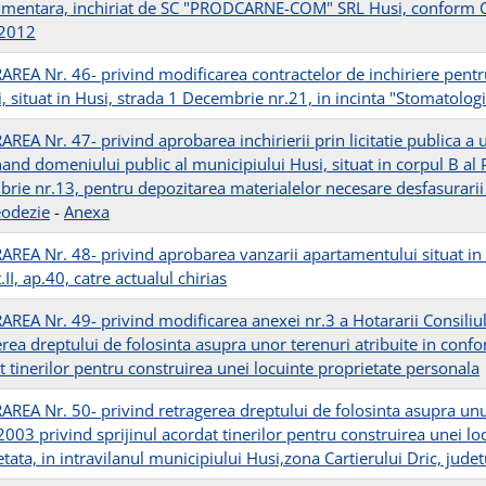
imentara, inchiriat de SC "PRODCARNE-COM" SRL Husi, conform Co
.2012
REA Nr. 46- privind modificarea contractelor de inchiriere pentru 
, situat in Husi, strada 1 Decembrie nr.21, in incinta "Stomatologi
REA Nr. 47- privind aprobarea inchirierii prin licitatie publica a
nand domeniului public al municipiului Husi, situat in corpul B al 
rie nr.13, pentru depozitarea materialelor necesare desfasurarii ac
odezie
-
Anexa
REA Nr. 48- privind aprobarea vanzarii apartamentului situat in 
t.II, ap.40, catre actualul chirias
REA Nr. 49- privind modificarea anexei nr.3 a Hotararii Consiliu
erea dreptului de folosinta asupra unor terenuri atribuite in conf
t tinerilor pentru construirea unei locuinte proprietate personala
REA Nr. 50- privind retragerea dreptului de folosinta asupra unui
2003 privind sprijinul acordat tinerilor pentru construirea unei lo
tata, in intravilanul municipiului Husi,zona Cartierului Dric, jude