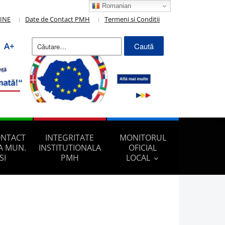
Romanian
LINE
Date de Contact PMH
Termeni si Conditii
Caută
A+
după:
ONTACT
INTEGRITATE
MONITORUL
A MUN.
INSTITUTIONALA
OFICIAL
SI
PMH
LOCAL