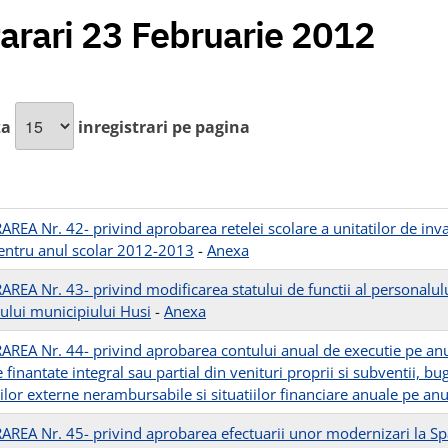
arari 23 Februarie 2012
za
inregistrari pe pagina
REA Nr. 42- privind aprobarea retelei scolare a unitatilor de inv
entru anul scolar 2012-2013
-
Anexa
REA Nr. 43- privind modificarea statului de functii al personalului
ului municipiului Husi
-
Anexa
REA Nr. 44- privind aprobarea contului anual de executie pe anul 
 finantate integral sau partial din venituri proprii si subventii, bu
ilor externe nerambursabile si situatiilor financiare anuale pe an
REA Nr. 45- privind aprobarea efectuarii unor modernizari la Spatiu