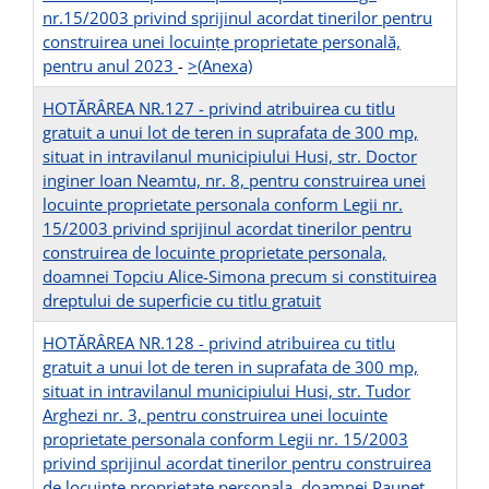
nr.15/2003 privind sprijinul acordat tinerilor pentru
construirea unei locuinţe proprietate personală,
pentru anul 2023
-
>(Anexa)
HOTĂRÂREA NR.127 - privind atribuirea cu titlu
gratuit a unui lot de teren in suprafata de 300 mp,
situat in intravilanul municipiului Husi, str. Doctor
inginer Ioan Neamtu, nr. 8, pentru construirea unei
locuinte proprietate personala conform Legii nr.
15/2003 privind sprijinul acordat tinerilor pentru
construirea de locuinte proprietate personala,
doamnei Topciu Alice-Simona precum si constituirea
dreptului de superficie cu titlu gratuit
HOTĂRÂREA NR.128 - privind atribuirea cu titlu
gratuit a unui lot de teren in suprafata de 300 mp,
situat in intravilanul municipiului Husi, str. Tudor
Arghezi nr. 3, pentru construirea unei locuinte
proprietate personala conform Legii nr. 15/2003
privind sprijinul acordat tinerilor pentru construirea
de locuinte proprietate personala, doamnei Paunet