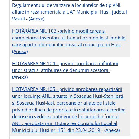
Regulamentului de vanzare a locuintelor de tip ANL
aflate in raza teritoriala a UAT Municipiul Husi, judetul
Vaslui
-
(Anexa)
HOTĂRÂREA NR. 103 -privind modificarea si
completarea inventarului bunurilor mobile şi imobile
care aparțin domeniului privat al municipiului Huși
-
(Anexa)
HOTĂRÂREA NR.104 - privind aprobarea infiintarii
unor strazi si atribuirea de denumiri acestora
-
(Anexa)
HOTĂRÂREA NR.105 - privind aprobarea repartizării
unor locuințe ANL, situate în Șoseaua Huși-Stănilești
si Soseaua Husi-Iasi, persoanelor aflate pe listele
privind ordinea de prioritate în soluționarea cererilor
depuse în vederea obținerii de locuințe din fondul
ANL , aprobată prin Hotărârea Consiliului Local al
Municipiului Huşi nr. 151 din 23.04.2019
-
(Anexa)