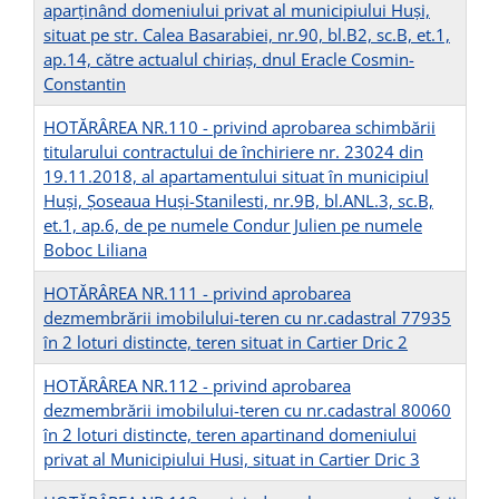
aparținând domeniului privat al municipiului Huşi,
situat pe str. Calea Basarabiei, nr.90, bl.B2, sc.B, et.1,
ap.14, către actualul chiriaș, dnul Eracle Cosmin-
Constantin
HOTĂRÂREA NR.110 - privind aprobarea schimbării
titularului contractului de închiriere nr. 23024 din
19.11.2018, al apartamentului situat în municipiul
Huşi, Șoseaua Huși-Stanilesti, nr.9B, bl.ANL.3, sc.B,
et.1, ap.6, de pe numele Condur Julien pe numele
Boboc Liliana
HOTĂRÂREA NR.111 - privind aprobarea
dezmembrării imobilului-teren cu nr.cadastral 77935
în 2 loturi distincte, teren situat in Cartier Dric 2
HOTĂRÂREA NR.112 - privind aprobarea
dezmembrării imobilului-teren cu nr.cadastral 80060
în 2 loturi distincte, teren apartinand domeniului
privat al Municipiului Husi, situat in Cartier Dric 3