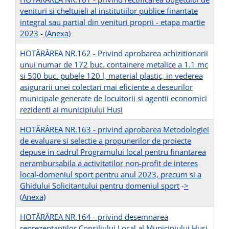
venituri si cheltuieli al institutiilor publice finantate
integral sau partial din venituri proprii - etapa martie
2023
-
(Anexa)
HOTĂRÂREA NR.162 - Privind aprobarea achizitionarii
unui numar de 172 buc. containere metalice a 1.1 mc
si 500 buc. pubele 120 l, material plastic, in vederea
asigurarii unei colectari mai eficiente a deseurilor
municipale generate de locuitorii si agentii economici
rezidenti ai municipiului Husi
HOTĂRÂREA NR.163 - privind aprobarea Metodologiei
de evaluare si selectie a propunerilor de proiecte
depuse in cadrul Programului local pentru finantarea
nerambursabila a activitatilor non-profit de interes
local-domeniul sport pentru anul 2023, precum si a
Ghidului Solicitantului pentru domeniul sport
-
>
(Anexa)
HOTĂRÂREA NR.164 - privind desemnarea
reprezentantilor Consiliului Local al Municipiului Husi