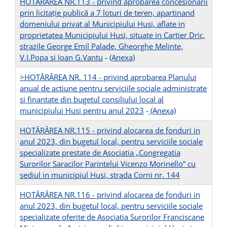
HOTĂRÂREA NR.113 - privind aprobarea concesionării
prin licitaţie publică a 7 loturi de teren, apartinand
domeniului privat al Municipiului Husi, aflate in
proprietatea Municipiului Husi, situate in Cartier Dric,
strazile George Emil Palade, Gheorghe Melinte,
V.I.Popa si Ioan G.Vantu
-
(Anexa)
>HOTĂRÂREA NR. 114 - privind aprobarea Planului
anual de actiune pentru serviciile sociale administrate
si finantate din bugetul consiliului local al
municipiului Husi pentru anul 2023
-
(Anexa)
HOTĂRÂREA NR.115 - privind alocarea de fonduri in
anul 2023, din bugetul local, pentru serviciile sociale
specializate prestate de Asociatia „Congregatia
Surorilor Saracilor Parintelui Vicenzo Morinello” cu
sediul in municipiul Husi, strada Corni nr. 144
HOTĂRÂREA NR.116 - privind alocarea de fonduri in
anul 2023, din bugetul local, pentru serviciile sociale
specializate oferite de Asociatia Surorilor Franciscane