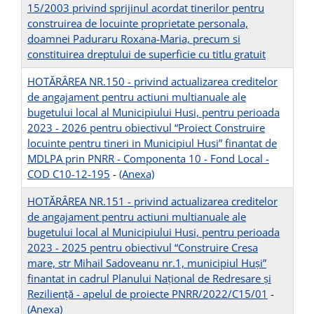
15/2003 privind sprijinul acordat tinerilor pentru
construirea de locuinte proprietate personala,
doamnei Paduraru Roxana-Maria, precum si
constituirea dreptului de superficie cu titlu gratuit
HOTĂRÂREA NR.150 - privind actualizarea creditelor
de angajament pentru actiuni multianuale ale
bugetului local al Municipiului Husi, pentru perioada
2023 - 2026 pentru obiectivul “Proiect Construire
locuinte pentru tineri in Municipiul Husi” finantat de
MDLPA prin PNRR - Componenta 10 - Fond Local -
COD C10-12-195
-
(Anexa)
HOTĂRÂREA NR.151 - privind actualizarea creditelor
de angajament pentru actiuni multianuale ale
bugetului local al Municipiului Husi, pentru perioada
2023 - 2025 pentru obiectivul “Construire Cresa
mare, str Mihail Sadoveanu nr.1, municipiul Huși”
finantat in cadrul Planului Național de Redresare și
Reziliență - apelul de proiecte PNRR/2022/C15/01
-
(Anexa)