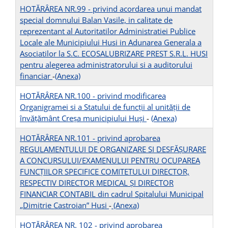
HOTĂRÂREA NR.99 - privind acordarea unui mandat
special domnului Balan Vasile, in calitate de
reprezentant al Autoritatilor Administratiei Publice
Locale ale Municipiului Husi in Adunarea Generala a
Asociatilor la S.C. ECOSALUBRIZARE PREST S.R.L. HUSI
pentru alegerea administratorului si a auditorului
financiar
-
(Anexa)
HOTĂRÂREA NR.100 - privind modificarea
Organigramei si a Statului de funcții al unității de
învățământ Creșa municipiului Huși
-
(Anexa)
HOTĂRÂREA NR.101 - privind aprobarea
REGULAMENTULUI DE ORGANIZARE SI DESFĂŞURARE
A CONCURSULUI/EXAMENULUI PENTRU OCUPAREA
FUNCŢIILOR SPECIFICE COMITETULUI DIRECTOR,
RESPECTIV DIRECTOR MEDICAL ȘI DIRECTOR
FINANCIAR CONTABIL din cadrul Spitalului Municipal
„Dimitrie Castroian” Husi
-
(Anexa)
HOTĂRÂREA NR. 102 - privind aprobarea