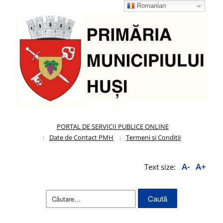
Romanian
PORTAL DE SERVICII PUBLICE ONLINE
Date de Contact PMH
Termeni si Conditii
A-
A+
Text size:
Caută
după: