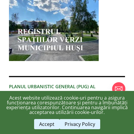
PLANUL URBANISTIC GENERAL (PUG) AL
MUNICIPIULUI HUSI
Acest website utilizează cookie-uri pentru a asigura
funcționarea corespunzătoare și pentru a îmbunătăți
experiența utilizatorilor. Continuarea navigării implică
chaty
acceptarea utilizării cookie-urilor.
Hide
Accept
Privacy Policy