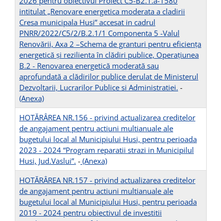
2026 pentru obiectivul Proiect C5-B2.1.a-1580
intitulat „Renovare energetica moderata a cladirii
Cresa municipala Husi” accesat in cadrul
PNRR/2022/C5/2/B.2.1/1 Componenta 5 -Valul
Renovării, Axa 2 –Schema de granturi pentru eficienţa
energetică şi rezilienta în clădiri publice, Operaţiunea
B.2 - Renovarea energetică moderată sau
aprofundată a clădirilor publice derulat de Ministerul
Dezvoltarii, Lucrarilor Publice si Administratiei.
-
(Anexa)
HOTĂRÂREA NR.156 - privind actualizarea creditelor
de angajament pentru actiuni multianuale ale
bugetului local al Municipiului Husi, pentru perioada
2023 - 2024 “Program reparatii strazi in Municipilul
Husi, Jud.Vaslui”.
-
(Anexa)
HOTĂRÂREA NR.157 - privind actualizarea creditelor
de angajament pentru actiuni multianuale ale
bugetului local al Municipiului Husi, pentru perioada
2019 - 2024 pentru obiectivul de investitii