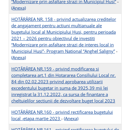
“Modernizare prin asfaltare strazi in Municipiul Husi”
-
(Anexa)
HOTĂRÂREA NR. 158 - privind actualizarea creditelor
de angajament pentru actiuni multianuale ale
bugetului local al Municipiului Husi, pentru perioada
2021 – 2026 pentru obiectivul de investiti
“Modernizare prin asfaltare strazi de interes local in
Municipiul Husi”- Program National “Anghel Saligny”
-
(Anexa)
HOTĂRÂREA NR.159 - privind modificarea si
completarea art.1 din Hotararea Consiliului Local nr.
84 din 02.02.2023 privind aprobarea utilizarii
excedentului bugetar in suma de 3925,39 mii lei
inregistrat la 31.12.2022, ca sursa de finantare a
cheltuielilor sectiunii de dezvoltare buget local 2023
HOTĂRÂREA NR.160 - privind rectificarea bugetului
local -etapa martie 2023
-
(Anexa)
HOTĂRÂREA NR.161 - privind rectificarea bugetului de