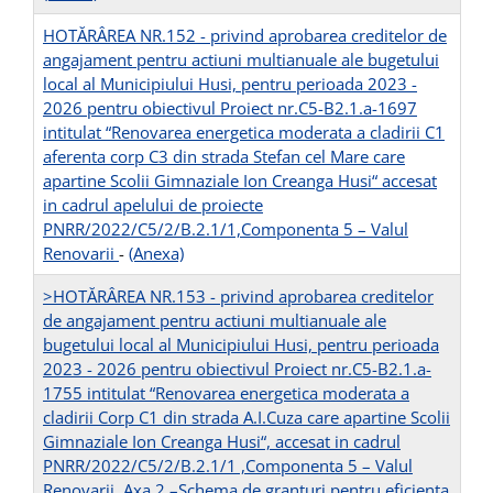
HOTĂRÂREA NR.152 - privind aprobarea creditelor de
angajament pentru actiuni multianuale ale bugetului
local al Municipiului Husi, pentru perioada 2023 -
2026 pentru obiectivul Proiect nr.C5-B2.1.a-1697
intitulat “Renovarea energetica moderata a cladirii C1
aferenta corp C3 din strada Stefan cel Mare care
apartine Scolii Gimnaziale Ion Creanga Husi“ accesat
in cadrul apelului de proiecte
PNRR/2022/C5/2/B.2.1/1,Componenta 5 – Valul
Renovarii
-
(Anexa)
>HOTĂRÂREA NR.153 - privind aprobarea creditelor
de angajament pentru actiuni multianuale ale
bugetului local al Municipiului Husi, pentru perioada
2023 - 2026 pentru obiectivul Proiect nr.C5-B2.1.a-
1755 intitulat “Renovarea energetica moderata a
cladirii Corp C1 din strada A.I.Cuza care apartine Scolii
Gimnaziale Ion Creanga Husi“, accesat in cadrul
PNRR/2022/C5/2/B.2.1/1 ,Componenta 5 – Valul
Renovarii, Axa 2 –Schema de granturi pentru eficienta