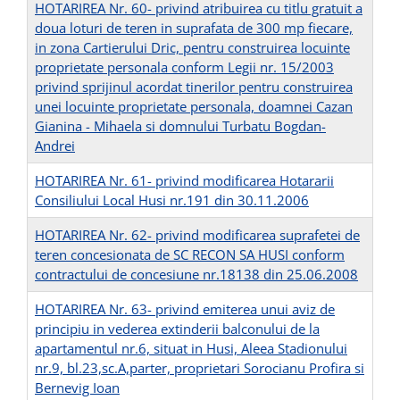
HOTARIREA Nr. 60- privind atribuirea cu titlu gratuit a
doua loturi de teren in suprafata de 300 mp fiecare,
in zona Cartierului Dric, pentru construirea locuinte
proprietate personala conform Legii nr. 15/2003
privind sprijinul acordat tinerilor pentru construirea
unei locuinte proprietate personala, doamnei Cazan
Gianina - Mihaela si domnului Turbatu Bogdan-
Andrei
HOTARIREA Nr. 61- privind modificarea Hotararii
Consiliului Local Husi nr.191 din 30.11.2006
HOTARIREA Nr. 62- privind modificarea suprafetei de
teren concesionata de SC RECON SA HUSI conform
contractului de concesiune nr.18138 din 25.06.2008
HOTARIREA Nr. 63- privind emiterea unui aviz de
principiu in vederea extinderii balconului de la
apartamentul nr.6, situat in Husi, Aleea Stadionului
nr.9, bl.23,sc.A,parter, proprietari Sorocianu Profira si
Bernevig Ioan