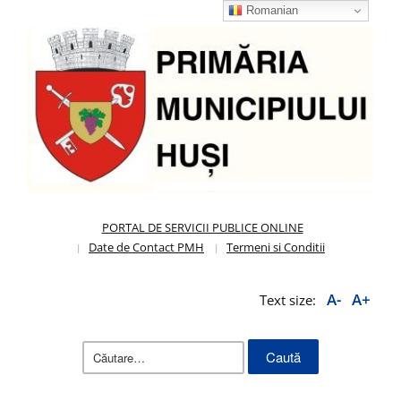
Romanian
PORTAL DE SERVICII PUBLICE ONLINE
Date de Contact PMH
Termeni si Conditii
A-
A+
Text size:
Caută
după: