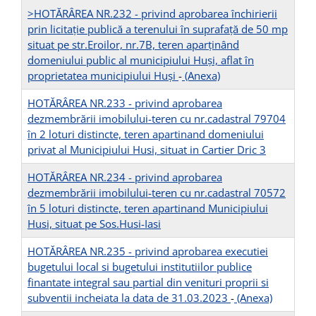
>HOTĂRÂREA NR.232 - privind aprobarea închirierii
prin licitaţie publică a terenului în suprafaţă de 50 mp
situat pe str.Eroilor, nr.7B, teren aparţinând
domeniului public al municipiului Huşi, aflat în
proprietatea municipiului Huşi
-
(Anexa)
HOTĂRÂREA NR.233 - privind aprobarea
dezmembrării imobilului-teren cu nr.cadastral 79704
în 2 loturi distincte, teren apartinand domeniului
privat al Municipiului Husi, situat in Cartier Dric 3
HOTĂRÂREA NR.234 - privind aprobarea
dezmembrării imobilului-teren cu nr.cadastral 70572
în 5 loturi distincte, teren apartinand Municipiului
Husi, situat pe Sos.Husi-Iasi
HOTĂRÂREA NR.235 - privind aprobarea executiei
bugetului local si bugetului institutiilor publice
finantate integral sau partial din venituri proprii si
subventii incheiata la data de 31.03.2023
-
(Anexa)