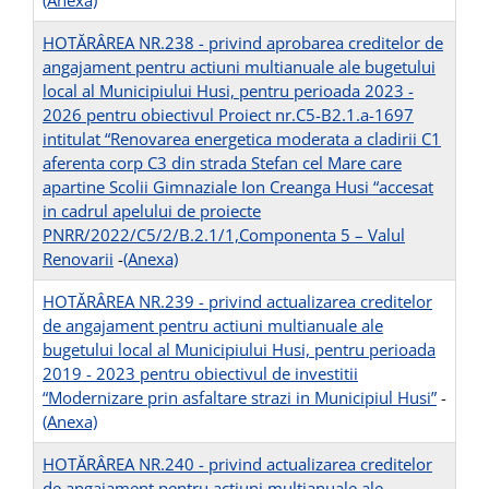
(Anexa)
HOTĂRÂREA NR.238 - privind aprobarea creditelor de
angajament pentru actiuni multianuale ale bugetului
local al Municipiului Husi, pentru perioada 2023 -
2026 pentru obiectivul Proiect nr.C5-B2.1.a-1697
intitulat “Renovarea energetica moderata a cladirii C1
aferenta corp C3 din strada Stefan cel Mare care
apartine Scolii Gimnaziale Ion Creanga Husi “accesat
in cadrul apelului de proiecte
PNRR/2022/C5/2/B.2.1/1,Componenta 5 – Valul
Renovarii
-
(Anexa)
HOTĂRÂREA NR.239 - privind actualizarea creditelor
de angajament pentru actiuni multianuale ale
bugetului local al Municipiului Husi, pentru perioada
2019 - 2023 pentru obiectivul de investitii
“Modernizare prin asfaltare strazi in Municipiul Husi”
-
(Anexa)
HOTĂRÂREA NR.240 - privind actualizarea creditelor
de angajament pentru actiuni multianuale ale