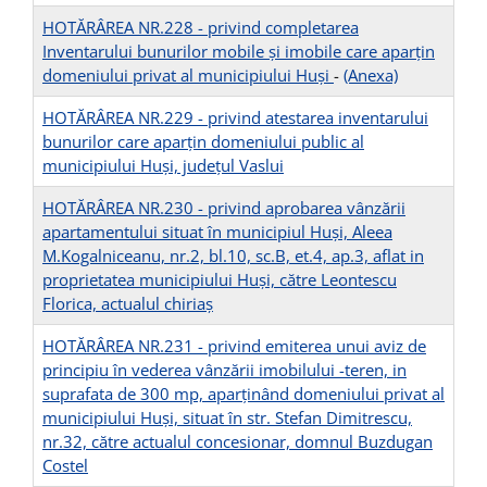
HOTĂRÂREA NR.228 - privind completarea
Inventarului bunurilor mobile şi imobile care aparțin
domeniului privat al municipiului Huși
-
(Anexa)
HOTĂRÂREA NR.229 - privind atestarea inventarului
bunurilor care aparţin domeniului public al
municipiului Huşi, județul Vaslui
HOTĂRÂREA NR.230 - privind aprobarea vânzării
apartamentului situat în municipiul Huşi, Aleea
M.Kogalniceanu, nr.2, bl.10, sc.B, et.4, ap.3, aflat in
proprietatea municipiului Huși, către Leontescu
Florica, actualul chiriaş
HOTĂRÂREA NR.231 - privind emiterea unui aviz de
principiu în vederea vânzării imobilului -teren, in
suprafata de 300 mp, aparținând domeniului privat al
municipiului Huşi, situat în str. Stefan Dimitrescu,
nr.32, către actualul concesionar, domnul Buzdugan
Costel