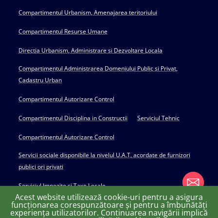
Compartimentul Urbanism, Amenajarea teritoriului
Compartimentul Resurse Umane
Directia Urbanism, Administrare si Dezvoltare Locala
Compartimentul Administrarea Domeniului Public si Privat,
Cadastru Urban
Compartimentul Autorizare Control
Compartimentul Disciplina in Constructii
Serviciul Tehnic
Compartimentul Autorizare Control
Servicii sociale disponibile la nivelul U.A.T, acordate de furnizori
publici ori privati
Serviciul Impozite si Taxe Locale
Acest website utilizează cookie-uri pentru a asigura
funcționarea corespunzătoare și pentru a îmbunătăți
experiența utilizatorilor. Continuarea navigării implică
chaty