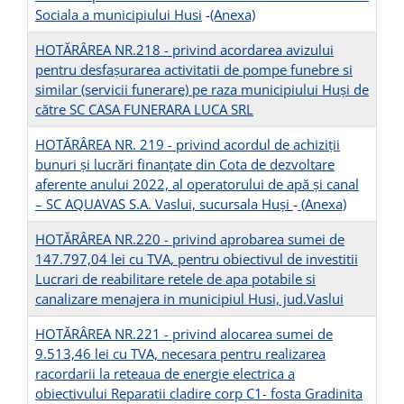
Sociala a municipiului Husi
-
(Anexa)
HOTĂRÂREA NR.218 - privind acordarea avizului
pentru desfașurarea activitatii de pompe funebre si
similar (servicii funerare) pe raza municipiului Huși de
către SC CASA FUNERARA LUCA SRL
HOTĂRÂREA NR. 219 - privind acordul de achiziții
bunuri și lucrări finanțate din Cota de dezvoltare
aferente anului 2022, al operatorului de apă și canal
– SC AQUAVAS S.A. Vaslui, sucursala Huşi
-
(Anexa)
HOTĂRÂREA NR.220 - privind aprobarea sumei de
147.797,04 lei cu TVA, pentru obiectivul de investitii
Lucrari de reabilitare retele de apa potabile si
canalizare menajera in municipiul Husi, jud.Vaslui
HOTĂRÂREA NR.221 - privind alocarea sumei de
9.513,46 lei cu TVA, necesara pentru realizarea
racordarii la reteaua de energie electrica a
obiectivului Reparatii cladire corp C1- fosta Gradinita