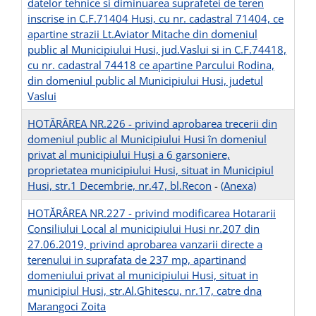
datelor tehnice si diminuarea suprafetei de teren
inscrise in C.F.71404 Husi, cu nr. cadastral 71404, ce
apartine strazii Lt.Aviator Mitache din domeniul
public al Municipiului Husi, jud.Vaslui si in C.F.74418,
cu nr. cadastral 74418 ce apartine Parcului Rodina,
din domeniul public al Municipiului Husi, judetul
Vaslui
HOTĂRÂREA NR.226 - privind aprobarea trecerii din
domeniul public al Municipiului Husi în domeniul
privat al municipiului Huși a 6 garsoniere,
proprietatea municipiului Husi, situat in Municipiul
Husi, str.1 Decembrie, nr.47, bl.Recon
-
(Anexa)
HOTĂRÂREA NR.227 - privind modificarea Hotararii
Consiliului Local al municipiului Husi nr.207 din
27.06.2019, privind aprobarea vanzarii directe a
terenului in suprafata de 237 mp, apartinand
domeniului privat al municipiului Husi, situat in
municipiul Husi, str.Al.Ghitescu, nr.17, catre dna
Marangoci Zoita