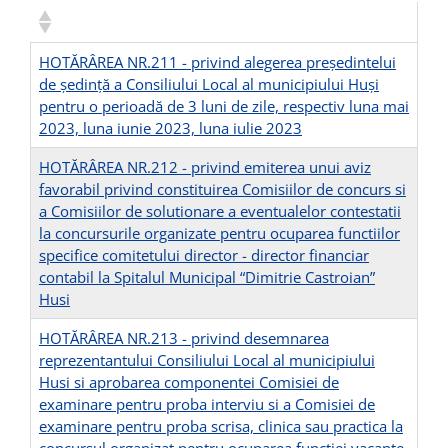
HOTĂRÂREA NR.211 - privind alegerea preşedintelui
de şedinţă a Consiliului Local al municipiului Huşi
pentru o perioadă de 3 luni de zile, respectiv luna mai
2023, luna iunie 2023, luna iulie 2023
HOTĂRÂREA NR.212 - privind emiterea unui aviz
favorabil privind constituirea Comisiilor de concurs si
a Comisiilor de solutionare a eventualelor contestatii
la concursurile organizate pentru ocuparea functiilor
specifice comitetului director - director financiar
contabil la Spitalul Municipal “Dimitrie Castroian”
Husi
HOTĂRÂREA NR.213 - privind desemnarea
reprezentantului Consiliului Local al municipiului
Husi si aprobarea componentei Comisiei de
examinare pentru proba interviu si a Comisiei de
examinare pentru proba scrisa, clinica sau practica la