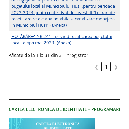
bugetului local al Municipiului Husi ,pentru perioada
2023-2024 pentru obiectivul de investitii “Lucrari de
reabilitare retele apa potabila si canalizare menajera
in Municipiul Husi”
-
(Anexa)
HOTĂRÂREA NR.241 - privind rectificarea bugetului
local -etapa mai 2023
-
(Anexa)
Afisate de la 1 la 31 din 31 inregistrari
❮
1
❯
CARTEA ELECTRONICA DE IDENTITATE – PROGRAMARI