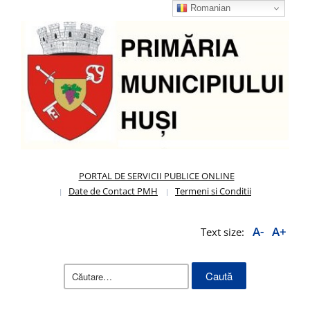
Romanian
PORTAL DE SERVICII PUBLICE ONLINE
Date de Contact PMH
Termeni si Conditii
A-
A+
Text size:
Caută
după: