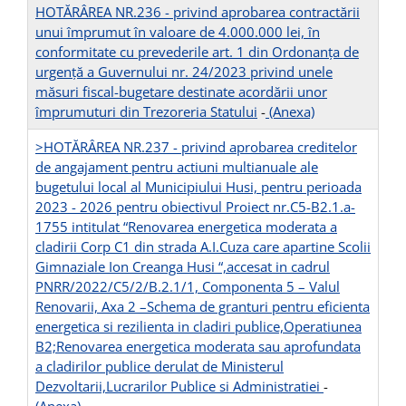
HOTĂRÂREA NR.236 - privind aprobarea contractării
unui împrumut în valoare de 4.000.000 lei, în
conformitate cu prevederile art. 1 din Ordonanța de
urgență a Guvernului nr. 24/2023 privind unele
măsuri fiscal-bugetare destinate acordării unor
împrumuturi din Trezoreria Statului
-
(Anexa)
>HOTĂRÂREA NR.237 - privind aprobarea creditelor
de angajament pentru actiuni multianuale ale
bugetului local al Municipiului Husi, pentru perioada
2023 - 2026 pentru obiectivul Proiect nr.C5-B2.1.a-
1755 intitulat “Renovarea energetica moderata a
cladirii Corp C1 din strada A.I.Cuza care apartine Scolii
Gimnaziale Ion Creanga Husi “,accesat in cadrul
PNRR/2022/C5/2/B.2.1/1, Componenta 5 – Valul
Renovarii, Axa 2 –Schema de granturi pentru eficienta
energetica si rezilienta in cladiri publice,Operatiunea
B2;Renovarea energetica moderata sau aprofundata
a cladirilor publice derulat de Ministerul
Dezvoltarii,Lucrarilor Publice si Administratiei
-