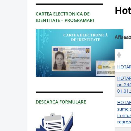
Hot
CARTEA ELECTRONICA DE
IDENTITATE – PROGRAMARI
Afisea
HOTARI
HOTARIR
nr. 24
01.01.2
DESCARCA FORMULARE
HOTARI
sume a
in situ
reprez