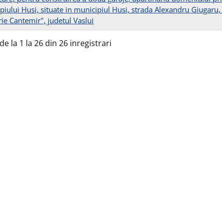
iului Husi, situate in municipiul Husi, strada Alexandru Giugaru, 
rie Cantemir", judetul Vaslui
de la 1 la 26 din 26 inregistrari