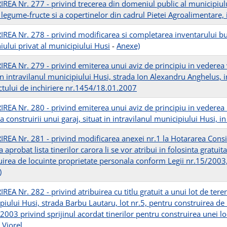
REA Nr. 277 - privind trecerea din domeniul public al municipiulu
 legume-fructe si a copertinelor din cadrul Pietei Agroalimentare, 
REA Nr. 278 - privind modificarea si completarea inventarului bun
ului privat al municipiului Husi
-
Anexe)
REA Nr. 279 - privind emiterea unui aviz de principiu in vederea 
in intravilanul municipiului Husi, strada Ion Alexandru Anghelus, i
ctului de inchiriere nr.1454/18.01.2007
REA Nr. 280 - privind emiterea unui aviz de principiu in vederea i
 construirii unui garaj, situat in intravilanul municipiului Husi, i
REA Nr. 281 - privind modificarea anexei nr.1 la Hotararea Consi
a aprobat lista tinerilor carora li se vor atribui in folosinta gratuit
uirea de locuinte proprietate personala conform Legii nr.15/2003,
)
EA Nr. 282 - privind atribuirea cu titlu gratuit a unui lot de tere
piului Husi, strada Barbu Lautaru, lot nr.5, pentru construirea de
/2003 privind sprijinul acordat tinerilor pentru construirea unei 
 Viorel