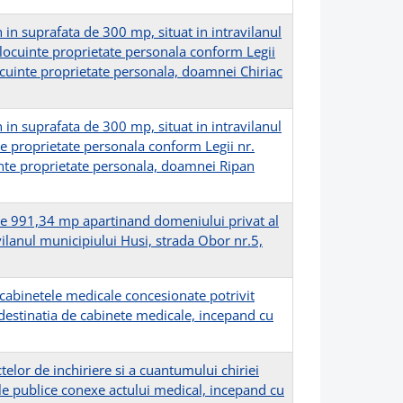
n in suprafata de 300 mp, situat in intravilanul
 locuinte proprietate personala conform Legii
locuinte proprietate personala, doamnei Chiriac
n in suprafata de 300 mp, situat in intravilanul
te proprietate personala conform Legii nr.
uinte proprietate personala, doamnei Ripan
de 991,34 mp apartinand domeniului privat al
avilanul municipiului Husi, strada Obor nr.5,
abinetele medicale concesionate potrivit
destinatia de cabinete medicale, incepand cu
lor de inchiriere si a cuantumului chiriei
iile publice conexe actului medical, incepand cu