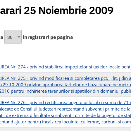
arari 25 Noiembrie 2009
za
inregistrari pe pagina
REA Nr. 274 - privind stabilirea impozitelor si taxelor locale pe
EA Nr. 275 - privind modificarea si completarea pct. I, lit. j din 
4/29.10.2009 privind aprobarea tarifelor de baza lunare pe metru 
010 pentru inchirierea terenurilor si spatiilor din domeniul public
REA Nr. 276 - privind rectificarea bugetului local cu suma de 71 
locate de Consiliul Judetean reprezentand subventii primite de la 
atii de extrema dificultate si subventii primite de la bugetul de sta
entand ajutor pentru incalzirea locuintei cu lemne, carbuni si com