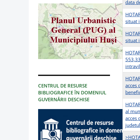
data d
HOTARI
situat 
HOTARI
situat 
HOTARI
553,33
intrav
HOTARI
acces d
CENTRUL DE RESURSE
benefi
BIBLIOGRAFICE ÎN DOMENIUL
GUVERNĂRII DESCHISE
HOTARI
al muni
acces d
judetu
>HOTAR