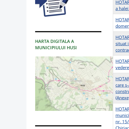
HOTARI
a halei
HOTARI
domeni
HOTARI
HARTA DIGITALA A
situat 
MUNICIPIULUI HUSI
contra
HOTARI
vederea
HOTARI
care s-
constr
(Anexe
HOTARIR
munici
nr. 15
Chiriac