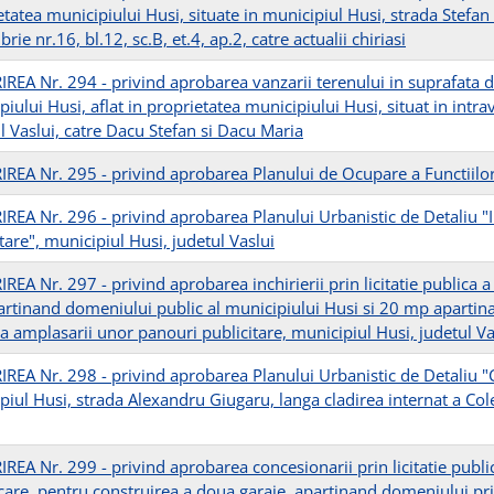
tatea municipiului Husi, situate in municipiul Husi, strada Stefan c
ie nr.16, bl.12, sc.B, et.4, ap.2, catre actualii chiriasi
REA Nr. 294 - privind aprobarea vanzarii terenului in suprafata 
iului Husi, aflat in proprietatea municipiului Husi, situat in intra
l Vaslui, catre Dacu Stefan si Dacu Maria
REA Nr. 295 - privind aprobarea Planului de Ocupare a Functiilo
REA Nr. 296 - privind aprobarea Planului Urbanistic de Detaliu "
tare", municipiul Husi, judetul Vaslui
EA Nr. 297 - privind aprobarea inchirierii prin licitatie publica 
rtinand domeniului public al municipiului Husi si 20 mp apartina
a amplasarii unor panouri publicitare, municipiul Husi, judetul Va
REA Nr. 298 - privind aprobarea Planului Urbanistic de Detaliu "C
piul Husi, strada Alexandru Giugaru, langa cladirea internat a Cole
REA Nr. 299 - privind aprobarea concesionarii prin licitatie publi
care, pentru construirea a doua garaje, apartinand domeniului priv