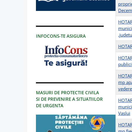
proprie
Decembr
HOTARI
municip
,judetu
INFOCONS-TE ASIGURA
HOTARI
HOTARI
publici
HOTARIR
mp apa
vedere
MASURI DE PROTECTIE CIVILA
SI DE PREVENIRE A SITUATIILOR
HOTARI
DE URGENTA
munici
Vaslui
HOTARI
mp fie