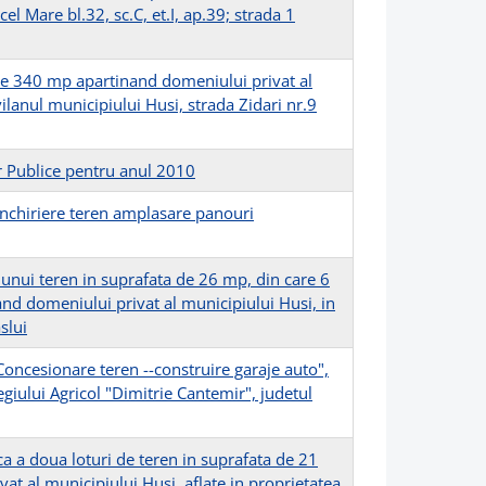
el Mare bl.32, sc.C, et.I, ap.39; strada 1
de 340 mp apartinand domeniului privat al
vilanul municipiului Husi, strada Zidari nr.9
r Publice pentru anul 2010
Inchiriere teren amplasare panouri
a unui teren in suprafata de 26 mp, din care 6
nd domeniului privat al municipiului Husi, in
slui
oncesionare teren --construire garaje auto",
giului Agricol "Dimitrie Cantemir", judetul
ca a doua loturi de teren in suprafata de 21
at al municipiului Husi, aflate in proprietatea