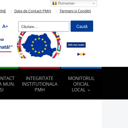
Romanian
LINE
Date de Contact PMH
Termeni si Conditii
Caută
A+
după:
ONTACT
INTEGRITATE
MONITORUL
A MUN.
INSTITUTIONALA
OFICIAL
SI
PMH
LOCAL