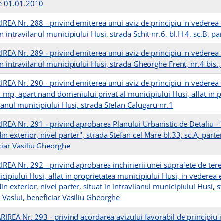
e 01.01.2010
REA Nr. 288 - privind emiterea unui aviz de principiu in vederea 
in intravilanul municipiului Husi, strada Schit nr.6, bl.H.4, sc.B, pa
REA Nr. 289 - privind emiterea unui aviz de principiu in vederea 
in intravilanul municipiului Husi, strada Gheorghe Frent, nr.4 bis.,
REA Nr. 290 - privind emiterea unui aviz de principiu in vederea 
 mp, apartinand domeniului privat al municipiului Husi, aflat in pr
ilanul municipiului Husi, strada Stefan Calugaru nr.1
REA Nr. 291 - privind aprobarea Planului Urbanistic de Detaliu - 
in exterior, nivel parter", strada Stefan cel Mare bl.33, sc.A, parte
ciar Vasiliu Gheorghe
REA Nr. 292 - privind aprobarea inchirierii unei suprafete de te
cipiului Husi, aflat in proprietatea municipiului Husi, in vederea 
in exterior, nivel parter, situat in intravilanul municipiului Husi, 
l Vaslui, beneficiar Vasiliu Gheorghe
IREA Nr. 293 - privind acordarea avizului favorabil de principiu 