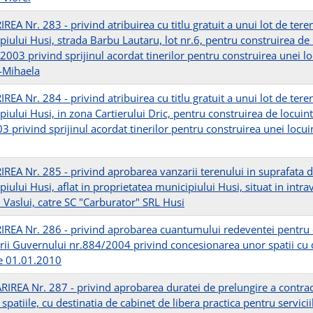
EA Nr. 283 - privind atribuirea cu titlu gratuit a unui lot de tere
piului Husi, strada Barbu Lautaru, lot nr.6, pentru construirea de
/2003 privind sprijinul acordat tinerilor pentru construirea unei 
 -Mihaela
EA Nr. 284 - privind atribuirea cu titlu gratuit a unui lot de tere
piului Husi, in zona Cartierului Dric, pentru construirea de locuin
3 privind sprijinul acordat tinerilor pentru construirea unei loc
REA Nr. 285 - privind aprobarea vanzarii terenului in suprafata 
iului Husi, aflat in proprietatea municipiului Husi, situat in intr
l Vaslui, catre SC "Carburator" SRL Husi
REA Nr. 286 - privind aprobarea cuantumului redeventei pentru c
rii Guvernului nr.884/2004 privind concesionarea unor spatii cu 
e 01.01.2010
IREA Nr. 287 - privind aprobarea duratei de prelungire a contracte
spatiile, cu destinatia de cabinet de libera practica pentru servic