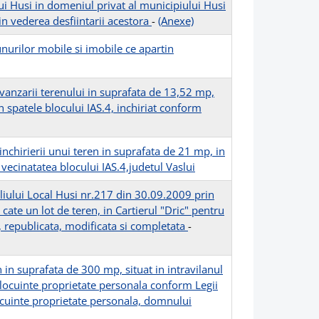
i Husi in domeniul privat al municipiului Husi
in vederea desfiintarii acestora
-
(Anexe)
urilor mobile si imobile ce apartin
vanzarii terenului in suprafata de 13,52 mp,
n spatele blocului IAS.4, inchiriat conform
nchirierii unui teren in suprafata de 21 mp, in
n vecinatatea blocului IAS.4,judetul Vaslui
liului Local Husi nr.217 din 30.09.2009 prin
a cate un lot de teren, in Cartierul "Dric" pentru
 republicata, modificata si completata
-
n in suprafata de 300 mp, situat in intravilanul
 locuinte proprietate personala conform Legii
locuinte proprietate personala, domnului