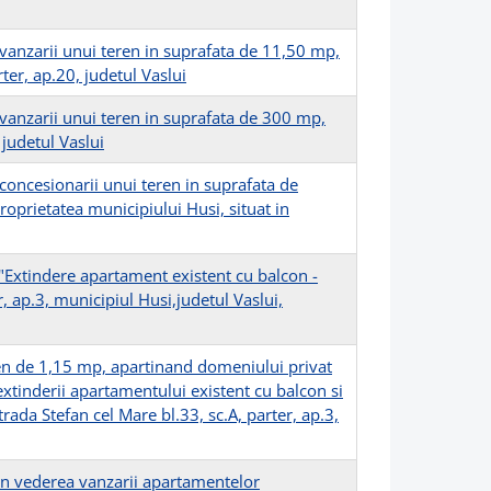
vanzarii unui teren in suprafata de 11,50 mp,
rter, ap.20, judetul Vaslui
vanzarii unui teren in suprafata de 300 mp,
 judetul Vaslui
concesionarii unui teren in suprafata de
oprietatea municipiului Husi, situat in
"Extindere apartament existent cu balcon -
r, ap.3, municipiul Husi,judetul Vaslui,
ren de 1,15 mp, apartinand domeniului privat
extinderii apartamentului existent cu balcon si
strada Stefan cel Mare bl.33, sc.A, parter, ap.3,
in vederea vanzarii apartamentelor