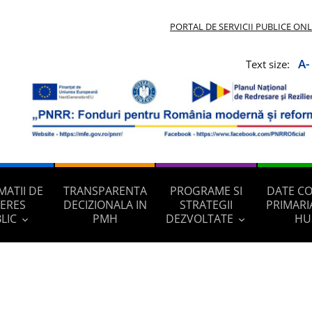
PORTAL DE SERVICII PUBLICE ON
A-
Text size:
MATII DE
TRANSPARENTA
PROGRAME SI
DATE C
TERES
DECIZIONALA IN
STRATEGII
PRIMARI
LIC
PMH
DEZVOLTATE
HU