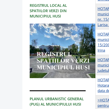
REGISTRUL LOCAL AL
HOTARIR
SPATIILOR VERZI DIN
munici
MUNICIPIUL HUSI
nr. 15
Larisa
HOTARIR
munici
15/200
Irina
HOTARI
municip
judetu
HOTARI
Hotara
data d
PLANUL URBANISTIC GENERAL
>HOTAR
(PUG) AL MUNICIPIULUI HUSI
pentru 