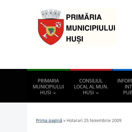
PRIMARIA
CONSILIUL
INFOR
MUNICIPIULUI
LOCAL AL MUN.
IN
HUSI
HUSI
PUB
Prima pagină
»
Hotarari 25 Noiembrie 2009