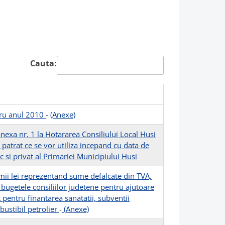
Cauta:
ntru anul 2010
-
(Anexe)
anexa nr. 1 la Hotararea Consiliului Local Husi
patrat ce se vor utiliza incepand cu data de
 si privat al Primariei Municipiului Husi
mii lei reprezentand sume defalcate din TVA,
bugetele consiliilor judetene pentru ajutoare
t pentru finantarea sanatatii, subventii
bustibil petrolier
-
(Anexe)