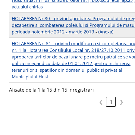
Husi, situat in Husi strada Eroilor nr.1, bl.6,sc.B, et.II, ap.27,
actualul chirias
HOTARAREA Nr.80 - privind aprobarea Programului de prega
dezapezire si combaterea poleiului si Programului de masur
perioada noiembrie 2012 - martie 2013
-
(Anexa)
HOTARAREA Nr. 81 - privind modificarea si completarea an
nr. 1 la Hotararea Consiliului Local nr. 218/27.10.2011 pri
aprobarea tarifelor de baza lunare pe metru patrat ce se vo
utiliza incepand cu data de 01.01.2012 pentru inchirierea
terenurilor si spatiilor din domeniul public si privat al
Municipiului Husi
Afisate de la 1 la 15 din 15 inregistrari
❮
1
❯