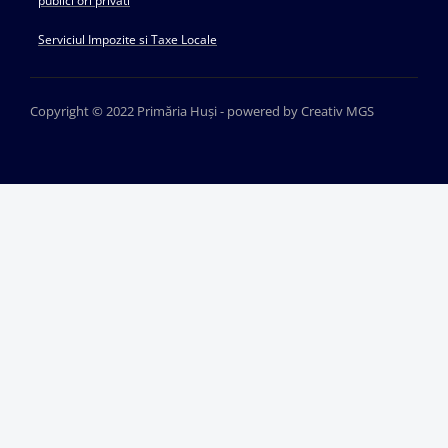
publici ori privati
Serviciul Impozite si Taxe Locale
Copyright © 2022 Primăria Huși - powered by Creativ MGS