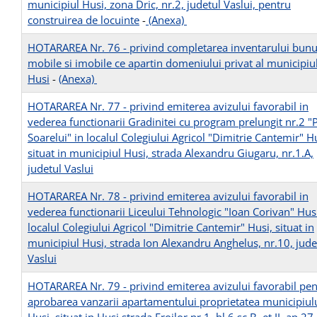
municipiul Husi, zona Dric, nr.2, judetul Vaslui, pentru
construirea de locuinte
-
(Anexa)
HOTARAREA Nr. 76 - privind completarea inventarului bunu
mobile si imobile ce apartin domeniului privat al municipiu
Husi
-
(Anexa)
HOTARAREA Nr. 77 - privind emiterea avizului favorabil in
vederea functionarii Gradinitei cu program prelungit nr.2 "
Soarelui" in localul Colegiului Agricol "Dimitrie Cantemir" H
situat in municipiul Husi, strada Alexandru Giugaru, nr.1.A,
judetul Vaslui
HOTARAREA Nr. 78 - privind emiterea avizului favorabil in
vederea functionarii Liceului Tehnologic "Ioan Corivan" Husi
localul Colegiului Agricol "Dimitrie Cantemir" Husi, situat in
municipiul Husi, strada Ion Alexandru Anghelus, nr.10, jude
Vaslui
HOTARAREA Nr. 79 - privind emiterea avizului favorabil pen
aprobarea vanzarii apartamentului proprietatea municipiul