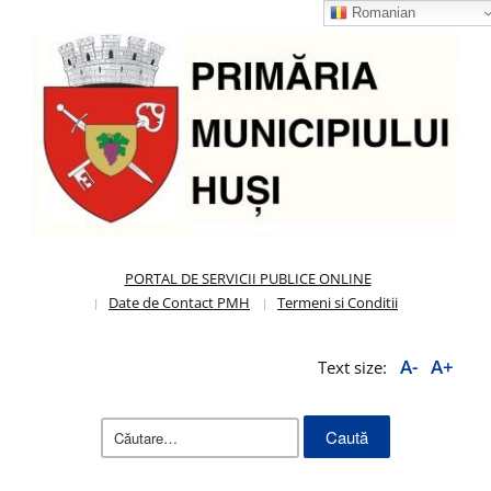
Romanian
PORTAL DE SERVICII PUBLICE ONLINE
Date de Contact PMH
Termeni si Conditii
A-
A+
Text size:
Caută
după: