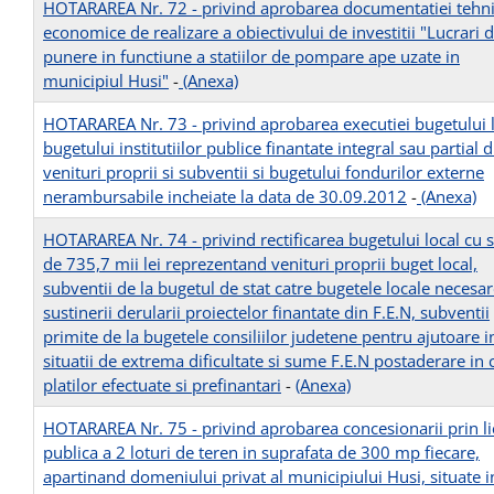
HOTARAREA Nr. 72 - privind aprobarea documentatiei tehn
economice de realizare a obiectivului de investitii "Lucrari 
punere in functiune a statiilor de pompare ape uzate in
municipiul Husi"
-
(Anexa)
HOTARAREA Nr. 73 - privind aprobarea executiei bugetului l
bugetului institutiilor publice finantate integral sau partial d
venituri proprii si subventii si bugetului fondurilor externe
nerambursabile incheiate la data de 30.09.2012
-
(Anexa)
HOTARAREA Nr. 74 - privind rectificarea bugetului local cu
de 735,7 mii lei reprezentand venituri proprii buget local,
subventii de la bugetul de stat catre bugetele locale necesa
sustinerii derularii proiectelor finantate din F.E.N, subventii
primite de la bugetele consiliilor judetene pentru ajutoare i
situatii de extrema dificultate si sume F.E.N postaderare in 
platilor efectuate si prefinantari
-
(Anexa)
HOTARAREA Nr. 75 - privind aprobarea concesionarii prin lic
publica a 2 loturi de teren in suprafata de 300 mp fiecare,
apartinand domeniului privat al municipiului Husi, situate i