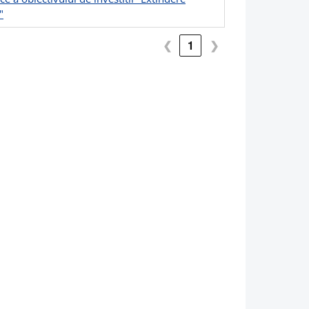
"
❮
1
❯