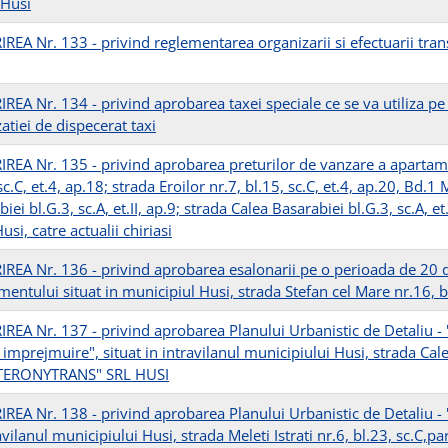
 Husi
REA Nr. 133 - privind reglementarea organizarii si efectuarii tran
REA Nr. 134 - privind aprobarea taxei speciale ce se va utiliza pe
atiei de dispecerat taxi
REA Nr. 135 - privind aprobarea preturilor de vanzare a apartamen
sc.C, et.4, ap.18; strada Eroilor nr.7, bl.15, sc.C, et.4, ap.20, Bd.1 
iei bl.G.3, sc.A, et.II, ap.9; strada Calea Basarabiei bl.G.3, sc.A, et
usi, catre actualii chiriasi
REA Nr. 136 - privind aprobarea esalonarii pe o perioada de 20 d
entului situat in municipiul Husi, strada Stefan cel Mare nr.16, bl
REA Nr. 137 - privind aprobarea Planului Urbanistic de Detaliu - 
 imprejmuire", situat in intravilanul municipiului Husi, strada Cal
NTERONYTRANS" SRL HUSI
REA Nr. 138 - privind aprobarea Planului Urbanistic de Detaliu - "
avilanul municipiului Husi, strada Meleti Istrati nr.6, bl.23, sc.C,pa