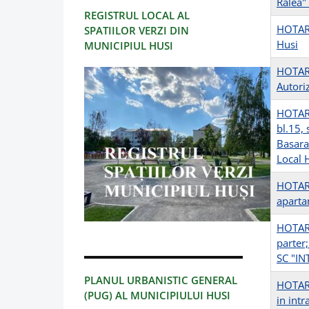
Ralea"
REGISTRUL LOCAL AL
HOTARI
SPATIILOR VERZI DIN
Husi
MUNICIPIUL HUSI
HOTARI
Autoriz
HOTARI
bl.15, 
Basarab
Local H
HOTARI
apartam
HOTARI
parter;
SC "I
PLANUL URBANISTIC GENERAL
HOTARI
(PUG) AL MUNICIPIULUI HUSI
in intr