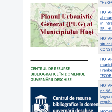
"HERF
HOTARI
al muni
in intr
SRL H
HOTARI
situat
CONST
HOTARI
municip
CENTRUL DE RESURSE
Frankee
BIBLIOGRAFICE ÎN DOMENIUL
"ECOB
GUVERNĂRII DESCHISE
HOTARI
nr. 96
Legea 
republi
HOTARI