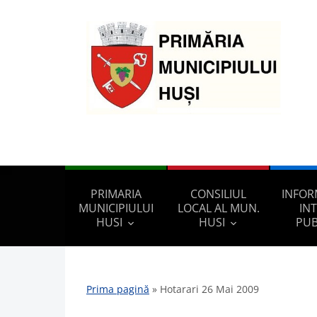
PRIMARIA
CONSILIUL
INFOR
MUNICIPIULUI
LOCAL AL MUN.
IN
HUSI
HUSI
PUB
Prima pagină
»
Hotarari 26 Mai 2009