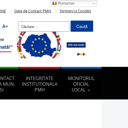
Romanian
LINE
Date de Contact PMH
Termeni si Conditii
Caută
A+
după:
ONTACT
INTEGRITATE
MONITORUL
A MUN.
INSTITUTIONALA
OFICIAL
SI
PMH
LOCAL