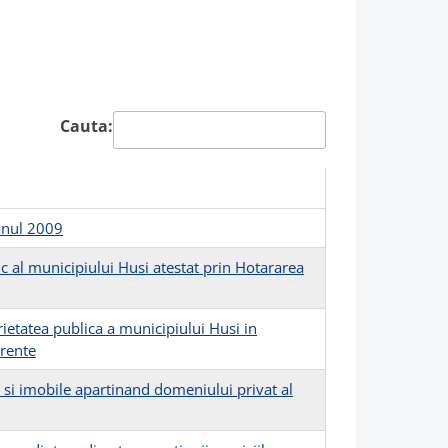
Cauta:
 anul 2009
 al municipiului Husi atestat prin Hotararea
ietatea publica a municipiului Husi in
erente
si imobile apartinand domeniului privat al