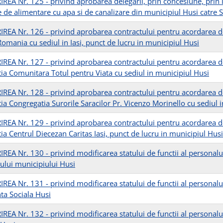
EA Nr. 125 - privind aprobarea delegarii, prin concesiune, prin inc
e de alimentare cu apa si de canalizare din municipiul Husi catr
REA Nr. 126 - privind aprobarea contractului pentru acordarea de s
omania cu sediul in Iasi, punct de lucru in municipiul Husi
REA Nr. 127 - privind aprobarea contractului pentru acordarea de s
tia Comunitara Totul pentru Viata cu sediul in municipiul Husi
REA Nr. 128 - privind aprobarea contractului pentru acordarea de s
ia Congregatia Surorile Saracilor Pr. Vicenzo Morinello cu sediul i
REA Nr. 129 - privind aprobarea contractului pentru acordarea de s
ia Centrul Diecezan Caritas Iasi, punct de lucru in municipiul Husi
EA Nr. 130 - privind modificarea statului de functii al personalul
ului municipiului Husi
REA Nr. 131 - privind modificarea statului de functii al personalul
nta Sociala Husi
REA Nr. 132 - privind modificarea statului de functii al personalul