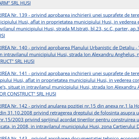
ARM" SRL HUSI
REA Nr. 139 - privind aprobarea inchirierii unei suprafete de te
cipiului Husi, aflat in proprietatea municipiului Husi, in vederea e
avilanul municipiului Husi, strada M.Istrati, bl.23, sc.C, parter, a
USI
REA Nr. 140 - privind aprobarea Planului Urbanistic de Detaliu - "
 in intravilanul municipiului Husi, strada Ion Alexandru Anghelus, 
RUCT" SRL HUSI
REA Nr. 141 - privind aprobarea inchirierii unei suprafete de ter
iului Husi, aflat in proprietatea municipiului Husi, in vederea cons
's, situat in intravilanul municipiului Husi, strada Ion Alexandru 
OR CONSTRUCT" SRL HUSI
REA Nr. 142 - privind anularea pozitiei nr.15 din anexa nr.1 la Ho
 din 31.10.2008 privind retragerea dreptului de folosinta asupra u
nr.15/2003 privind sprijinul acordat tinerilor pentru construirea 
cata, in 2008, in intravilanul municipiului Husi, zona Cartierului D
REA Nr. 143 - privind aprobarea documentatiei tehnico-economice 