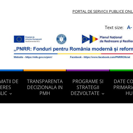
PORTAL DE SERVICII PUBLICE ON
A-
Text size:
MATII DE
TRANSPARENTA
PROGRAME SI
DATE C
TERES
DECIZIONALA IN
STRATEGII
PRIMARI
LIC
PMH
DEZVOLTATE
HU