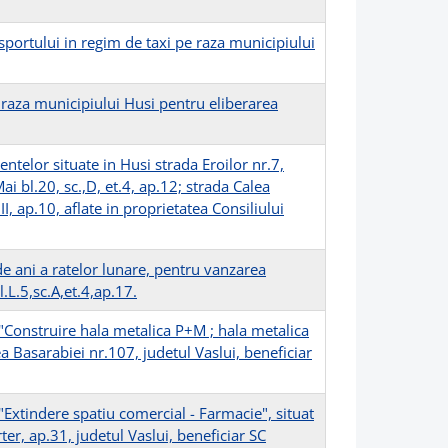
sportului in regim de taxi pe raza municipiului
 raza municipiului Husi pentru eliberarea
telor situate in Husi strada Eroilor nr.7,
Mai bl.20, sc.,D, et.4, ap.12; strada Calea
.II, ap.10, aflate in proprietatea Consiliului
e ani a ratelor lunare, pentru vanzarea
.L.5,sc.A,et.4,ap.17.
"Construire hala metalica P+M ; hala metalica
ea Basarabiei nr.107, judetul Vaslui, beneficiar
Extindere spatiu comercial - Farmacie", situat
rter, ap.31, judetul Vaslui, beneficiar SC