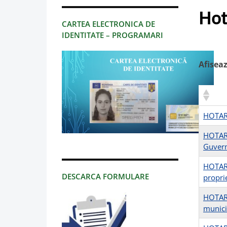
Hot
CARTEA ELECTRONICA DE
IDENTITATE – PROGRAMARI
Afisea
HOTARI
HOTARI
Guvern
HOTARI
DESCARCA FORMULARE
proprie
HOTARI
munici