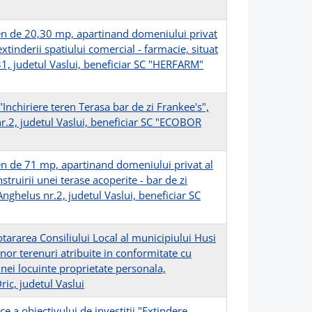
ren de 20,30 mp, apartinand domeniului privat
xtinderii spatiului comercial - farmacie, situat
p.31, judetul Vaslui, beneficiar SC "HERFARM"
Inchiriere teren Terasa bar de zi Frankee's",
nr.2, judetul Vaslui, beneficiar SC "ECOBOR
en de 71 mp, apartinand domeniului privat al
truirii unei terase acoperite - bar de zi
Anghelus nr.2, judetul Vaslui, beneficiar SC
tararea Consiliului Local al municipiului Husi
nor terenuri atribuite in conformitate cu
unei locuinte proprietate personala,
ric, judetul Vaslui
a obiectivului de investitii "Extindere