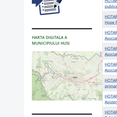
HOTARIR
public
HOTARI
Hope R
HOTARI
HARTA DIGITALA A
Asocia
MUNICIPIULUI HUSI
HOTARI
Asociat
HOTARI
Asociat
HOTARIR
primar
HOTARI
Asiste
HOTARI