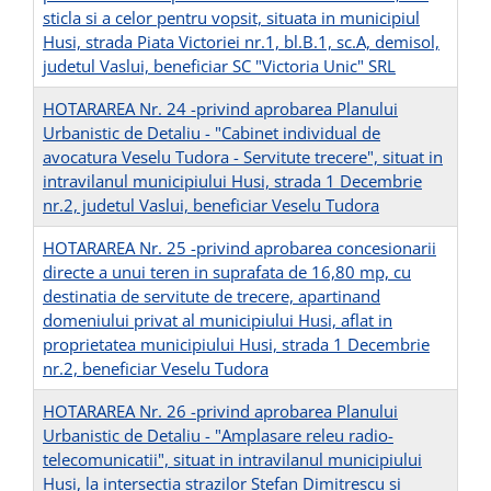
sticla si a celor pentru vopsit, situata in municipiul
Husi, strada Piata Victoriei nr.1, bl.B.1, sc.A, demisol,
judetul Vaslui, beneficiar SC "Victoria Unic" SRL
HOTARAREA Nr. 24 -privind aprobarea Planului
Urbanistic de Detaliu - "Cabinet individual de
avocatura Veselu Tudora - Servitute trecere", situat in
intravilanul municipiului Husi, strada 1 Decembrie
nr.2, judetul Vaslui, beneficiar Veselu Tudora
HOTARAREA Nr. 25 -privind aprobarea concesionarii
directe a unui teren in suprafata de 16,80 mp, cu
destinatia de servitute de trecere, apartinand
domeniului privat al municipiului Husi, aflat in
proprietatea municipiului Husi, strada 1 Decembrie
nr.2, beneficiar Veselu Tudora
HOTARAREA Nr. 26 -privind aprobarea Planului
Urbanistic de Detaliu - "Amplasare releu radio-
telecomunicatii", situat in intravilanul municipiului
Husi, la intersectia strazilor Stefan Dimitrescu si