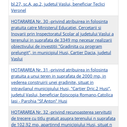
bl.27, sc.A, ap.2, judetul Vaslui, beneficiar Teclici
Veronel
HOTARAREA Nr. 30 -privind atribuirea in folosinta
gratuita catre Ministerul Educatiei, Cercetarii si
Inovarii prin Inspectoratul Scolar al judetului Vaslui a
terenului in suprafata de 3349 mp necesar realizarii
obiectivului de investitii "Gradinita cu program
prelungit", in municipiul Husi, Cartier Dacia, judetul
Vaslui
HOTARAREA Nr. 31 -privind atribuirea in folosinta
gratuita a unui teren in suprafata de 2000 mp, in
vederea construirii unei gradinite, situat in
intravilanul municipiului Husi, "Cartier Dric.2 Husi",
judetul Vaslui, beneficiar Episcopia Romano-Catolica
Iasi - Parohia "Sf.Anton" Husi
HOTARAREA Nr. 32 -privind recunoasterea servitutii
de trecere cu titlu gratuit asupra terenului n suprafata
de 102,92 mp, apartinnd municipiului Husi, situat n