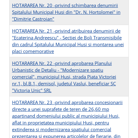
HOTARAREA Nr. 20 -privind schimbarea denumirii
Spitalului Municipal Husi din "Dr. N. Hortolomei" in
"Dimitrie Castroian"
HOTARAREA Nr. 21 -privind atribuirea denumirii de
"Ecaterina Andreescu" - Sectiei de Boli Transmisibile
din cadrul Spitalului Municipal Husi si montarea unei
placi comemorative
HOTARAREA Nr. 22 -privind aprobarea Planului
Urbanistic de Detaliu - "Modernizare spatiu
comercial", municipiul Husi, strada Piata Victoriei
nr.1, bl.B.1, demisol, judetul Vaslui, beneficiar SC
"Victoria Unic" SRL
HOTARAREA Nr. 23 -privind aprobarea concesionarii
directe a unei suprafete de teren de 26,60 mp
apartinand domeniului public al municipiului Husi,
aflat in proprietatea municipiului Husi, pentru
extinderea si modernizarea spatiului comercial
prezentarea si expunerea articolelor de fierarie, din