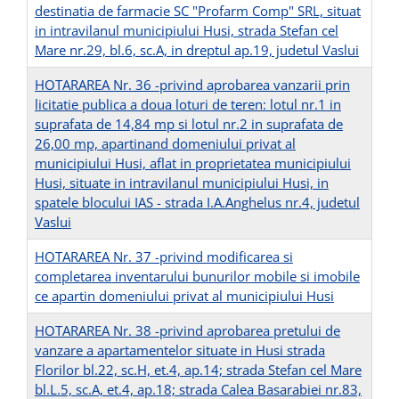
destinatia de farmacie SC "Profarm Comp" SRL, situat
in intravilanul municipiului Husi, strada Stefan cel
Mare nr.29, bl.6, sc.A, in dreptul ap.19, judetul Vaslui
HOTARAREA Nr. 36 -privind aprobarea vanzarii prin
licitatie publica a doua loturi de teren: lotul nr.1 in
suprafata de 14,84 mp si lotul nr.2 in suprafata de
26,00 mp, apartinand domeniului privat al
municipiului Husi, aflat in proprietatea municipiului
Husi, situate in intravilanul municipiului Husi, in
spatele blocului IAS - strada I.A.Anghelus nr.4, judetul
Vaslui
HOTARAREA Nr. 37 -privind modificarea si
completarea inventarului bunurilor mobile si imobile
ce apartin domeniului privat al municipiului Husi
HOTARAREA Nr. 38 -privind aprobarea pretului de
vanzare a apartamentelor situate in Husi strada
Florilor bl.22, sc.H, et.4, ap.14; strada Stefan cel Mare
bl.L.5, sc.A, et.4, ap.18; strada Calea Basarabiei nr.83,