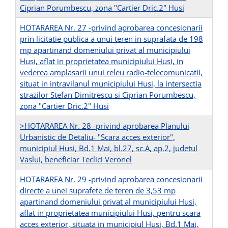
Ciprian Porumbescu, zona "Cartier Dric.2" Husi
HOTARAREA Nr. 27 -privind aprobarea concesionarii
prin licitatie publica a unui teren in suprafata de 198
mp apartinand domeniului privat al municipiului
Husi, aflat in proprietatea municipiului Husi, in
vederea amplasarii unui releu radio-telecomunicatii,
situat in intravilanul municipiului Husi, la intersectia
strazilor Stefan Dimitrescu si Ciprian Porumbescu,
zona "Cartier Dric.2" Husi
>HOTARAREA Nr. 28 -privind aprobarea Planului
Urbanistic de Detaliu- "Scara acces exterior",
municipiul Husi, Bd.1 Mai, bl.27, sc.A, ap.2, judetul
Vaslui, beneficiar Teclici Veronel
HOTARAREA Nr. 29 -privind aprobarea concesionarii
directe a unei suprafete de teren de 3,53 mp
apartinand domeniului privat al municipiului Husi,
aflat in proprietatea municipiului Husi, pentru scara
acces exterior, situata in municipiul Husi, Bd.1 Mai,