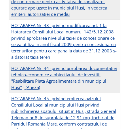
de conformare pentru activitatea de canalizare-
epurare ape uzate in municipiul Husi, in vederea
emiterii autorizatiei de mediu
HOTARAREA Nr. 43 -privind modificarea art. 1 la
Hotararea Consiliului Local numarul 142/5.12.2008
privind aprobarea nivelului taxei de concesionare ce
se va utiliza in anul fiscal 2009 pentru concesionarea
terenurilor pentru care pana la data de 31.12.2003 s-
a datorat taxa teren
HOTARAREA Nr. 44 -privind aprobarea documentatiei
tehnico-economice a obiectivului de investitii
"Reabilitare Piata Agroalimentara din municipiul
Husi"
-
(Anexa)
HOTARAREA Nr. 45 -privind emiterea avizului
Consiliului Local al municipiului Husi privind
subinchirierea spatiului situat in Husi, strada General
Teleman nr.8, in suprafata de 12,91 mp, inchiriat de
Partidul Romania Mare, conform contractului de