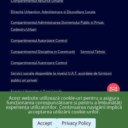
Compartimentul Resurse Umane
Directia Urbanism, Administrare si Dezvoltare Locala
Compartimentul Administrarea Domeniului Public si Privat,
Cadastru Urban
Compartimentul Autorizare Control
Compartimentul Disciplina in Constructii
Serviciul Tehnic
Compartimentul Autorizare Control
Servicii sociale disponibile la nivelul U.A.T, acordate de furnizori
publici ori privati
Serviciul Impozite si Taxe Locale
Acest website utilizează cookie-uri pentru a asigura
funcționarea corespunzătoare și pentru a îmbunătăți
experiența utilizatorilor. Continuarea navigării implică
chaty
acceptarea utilizării cookie-urilor.
Copyright © 2022 Primăria Huși - powered by Creativ MGS
Hide
Accept
Privacy Policy