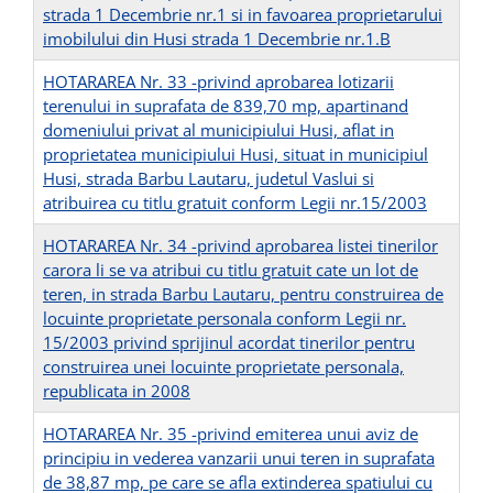
strada 1 Decembrie nr.1 si in favoarea proprietarului
imobilului din Husi strada 1 Decembrie nr.1.B
HOTARAREA Nr. 33 -privind aprobarea lotizarii
terenului in suprafata de 839,70 mp, apartinand
domeniului privat al municipiului Husi, aflat in
proprietatea municipiului Husi, situat in municipiul
Husi, strada Barbu Lautaru, judetul Vaslui si
atribuirea cu titlu gratuit conform Legii nr.15/2003
HOTARAREA Nr. 34 -privind aprobarea listei tinerilor
carora li se va atribui cu titlu gratuit cate un lot de
teren, in strada Barbu Lautaru, pentru construirea de
locuinte proprietate personala conform Legii nr.
15/2003 privind sprijinul acordat tinerilor pentru
construirea unei locuinte proprietate personala,
republicata in 2008
HOTARAREA Nr. 35 -privind emiterea unui aviz de
principiu in vederea vanzarii unui teren in suprafata
de 38,87 mp, pe care se afla extinderea spatiului cu