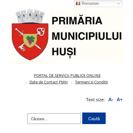
Romanian
PORTAL DE SERVICII PUBLICE ONLINE
Date de Contact PMH
Termeni si Conditii
A-
A+
Text size:
Caută
după: