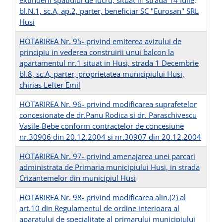
extinderii spatiului de lucru, situat in strada 14 Iulie,
bl.N.1, sc.A, ap.2, parter, beneficiar SC "Eurosan" SRL
Husi
HOTARIREA Nr. 95- privind emiterea avizului de
principiu in vederea construirii unui balcon la
apartamentul nr.1 situat in Husi, strada 1 Decembrie
bl.8, sc.A, parter, proprietatea municipiului Husi,
chirias Lefter Emil
HOTARIREA Nr. 96- privind modificarea suprafetelor
concesionate de dr.Panu Rodica si dr. Paraschivescu
Vasile-Bebe conform contractelor de concesiune
nr.30906 din 20.12.2004 si nr.30907 din 20.12.2004
HOTARIREA Nr. 97- privind amenajarea unei parcari
administrata de Primaria municipiului Husi, in strada
Crizantemelor din municipiul Husi
HOTARIREA Nr. 98- privind modificarea alin.(2) al
art.10 din Regulamentul de ordine interioara al
aparatului de specialitate al primarului municipiului