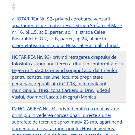
>HOTARIREA Nr. 92- privind aprobarea vanzarii
apartamentelor situate in Husi strada Stefan cel Mare
nr.16, bl.L.5, sc.B, parter, ap.1 si strada Calea
Basarabiei bl.G.2, sc.B, parter, ap.24, aflate in
proprietatea municipiului Husi, catre actualii chiriasi
HOTARIREA Nr. 93- privind retragerea dreptului de
folosinta asupra unui teren atribuit in conformitate cu
Legea nr.15/2003 privind sprijinul acordat tinerilor
pentru construirea unei locuinte proprietate
personala, republicata in 2008, in intravilanul
municipiului Husi, zona Cartierului Dric, judetul
Vaslui, doamnei Lacatus (Negrut) Monica
f">HOTARIREA Nr. 94- privind emiterea unui aviz de
principiu in vederea concesionarii directe a unei
suprafete de teren de aproximativ 23 mp, apartinand
domeniului privat al municipiului Husi, in vederea