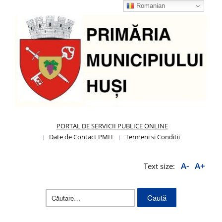
Romanian
PORTAL DE SERVICII PUBLICE ONLINE
Date de Contact PMH
Termeni si Conditii
A-
A+
Text size:
Caută
după: