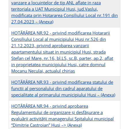
vanzare a locuintelor de tip ANL aflate in raza
teritoriala a UAT Municipiul Husi, jud.Vaslui,
modificata prin Hotararea Consiliului Local nr.191 din
27.04.2023 –
(Anexa)
HOTĂRÂREA NR.92 - privind modificarea Hotararii
Consiliului Local al municipiului Husi nr.526 din
21.12.2023, privind aprobarea vanzarii
apartamentului situat in municipiul Husi, strada
Stefan cel Mare, nr.16, bl.L5, sc.B, parter, ap.2, aflat
in proprietatea municipiului Husi, catre domnul
Mocanu Neculai, actualul chirias
HOTĂRÂREA NR.93 - privind modificarea statului de
functii al personalului din cadrul aparatului de
specialitate al primarului municipiului Husi –
(Anexa)
HOTĂRÂREA NR.94 - privind aprobarea
Regulamentului de organizare şi desfăşurare a
evaluării activităţii managerului Spitalului municipal
“Dimitrie Castroian” Husi –
> (Anexa)