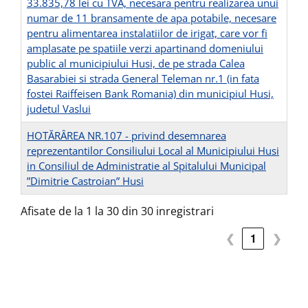
33.835,78 lei cu TVA, necesara pentru realizarea unui
numar de 11 bransamente de apa potabile, necesare
pentru alimentarea instalatiilor de irigat, care vor fi
amplasate pe spatiile verzi apartinand domeniului
public al municipiului Husi, de pe strada Calea
Basarabiei si strada General Teleman nr.1 (in fata
fostei Raiffeisen Bank Romania) din municipiul Husi,
judetul Vaslui
HOTĂRÂREA NR.107 - privind desemnarea
reprezentantilor Consiliului Local al Municipiului Husi
in Consiliul de Administratie al Spitalului Municipal
”Dimitrie Castroian” Husi
Afisate de la 1 la 30 din 30 inregistrari
❮
1
❯