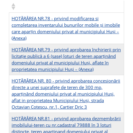
HOTĂRÂREA NR.78 - privind modificarea si
completarea inventarului bunurilor mobile şi imobile
care aparțin domeniului privat al municipiului Huși –
(Anexa)
HOTĂRÂREA NR.79 - privind aprobarea închirierii prin
licitaţie publică a 6 (sase) loturi de teren aparţinând
domeniului privat al municipiului Huşi, aflate în
proprietatea municipiului Huşi –
(Anexa)
HOTĂRÂREA NR. 80 - privind aprobarea concesionării
directe a unei suprafeţe de teren de 300 mp,
aparţinând domeniului privat al municipiului Huşi,
aflat in proprietatea Municipiului Huşi, strada
Octavian Cotescu, nr.1, Cartier Dric 3
HOTĂRÂREA NR.81 - privind aprobarea dezmembrării
imobilului-teren cu nr.cadastral 79888 în 3 loturi
distincte, teren apartinand domeniului privat al