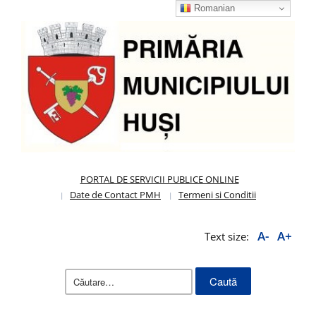
Romanian
PORTAL DE SERVICII PUBLICE ONLINE
Date de Contact PMH
Termeni si Conditii
A-
A+
Text size:
Caută
după: