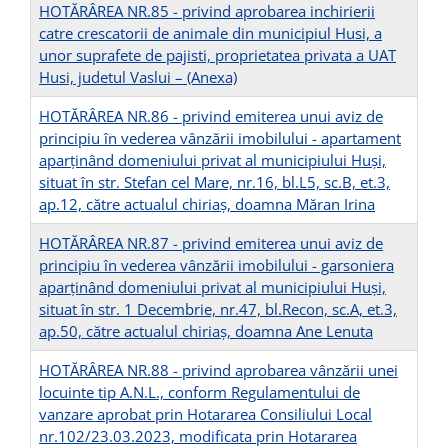
HOTĂRÂREA NR.85 - privind aprobarea inchirierii
catre crescatorii de animale din municipiul Husi, a
unor suprafete de pajisti, proprietatea privata a UAT
Husi, judetul Vaslui –
(Anexa)
HOTĂRÂREA NR.86 - privind emiterea unui aviz de
principiu în vederea vânzării imobilului - apartament
aparținând domeniului privat al municipiului Huşi,
situat în str. Stefan cel Mare, nr.16, bl.L5, sc.B, et.3,
ap.12, către actualul chiriaș, doamna Măran Irina
HOTĂRÂREA NR.87 - privind emiterea unui aviz de
principiu în vederea vânzării imobilului - garsoniera
aparținând domeniului privat al municipiului Huşi,
situat în str. 1 Decembrie, nr.47, bl.Recon, sc.A, et.3,
ap.50, către actualul chiriaș, doamna Ane Lenuta
HOTĂRÂREA NR.88 - privind aprobarea vânzării unei
locuinte tip A.N.L., conform Regulamentului de
vanzare aprobat prin Hotararea Consiliului Local
nr.102/23.03.2023, modificata prin Hotararea