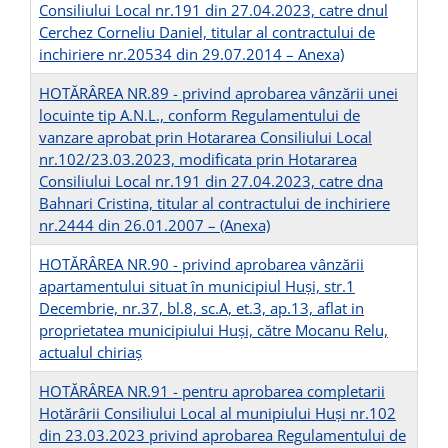
Consiliului Local nr.191 din 27.04.2023, catre dnul
Cerchez Corneliu Daniel, titular al contractului de
inchiriere nr.20534 din 29.07.2014 –
Anexa)
HOTĂRÂREA NR.89 - privind aprobarea vânzării unei
locuinte tip A.N.L., conform Regulamentului de
vanzare aprobat prin Hotararea Consiliului Local
nr.102/23.03.2023, modificata prin Hotararea
Consiliului Local nr.191 din 27.04.2023, catre dna
Bahnari Cristina, titular al contractului de inchiriere
nr.2444 din 26.01.2007 –
(Anexa)
HOTĂRÂREA NR.90 - privind aprobarea vânzării
apartamentului situat în municipiul Huşi, str.1
Decembrie, nr.37, bl.8, sc.A, et.3, ap.13, aflat in
proprietatea municipiului Huși, către Mocanu Relu,
actualul chiriaş
HOTĂRÂREA NR.91 - pentru aprobarea completarii
Hotărârii Consiliului Local al munipiului Huși nr.102
din 23.03.2023 privind aprobarea Regulamentului de