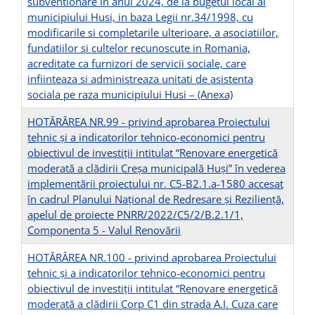
subventionare in anul 2024, de la bugetul local al
municipiului Husi, in baza Legii nr.34/1998, cu
modificarile si completarile ulterioare, a asociatiilor,
fundatiilor si cultelor recunoscute in Romania,
acreditate ca furnizori de servicii sociale, care
infiinteaza si administreaza unitati de asistenta
sociala pe raza municipiului Husi –
(Anexa)
HOTĂRÂREA NR.99 - privind aprobarea Proiectului
tehnic şi a indicatorilor tehnico-economici pentru
obiectivul de investiţii intitulat “Renovare energetică
moderată a clădirii Creşa municipală Huşi” în vederea
implementării proiectului nr. C5-B2.1.a-1580 accesat
în cadrul Planului Național de Redresare și Reziliență,
apelul de proiecte PNRR/2022/C5/2/B.2.1/1,
Componenta 5 - Valul Renovării
HOTĂRÂREA NR.100 - privind aprobarea Proiectului
tehnic şi a indicatorilor tehnico-economici pentru
obiectivul de investiţii intitulat “Renovare energetică
moderată a clădirii Corp C1 din strada A.I. Cuza care