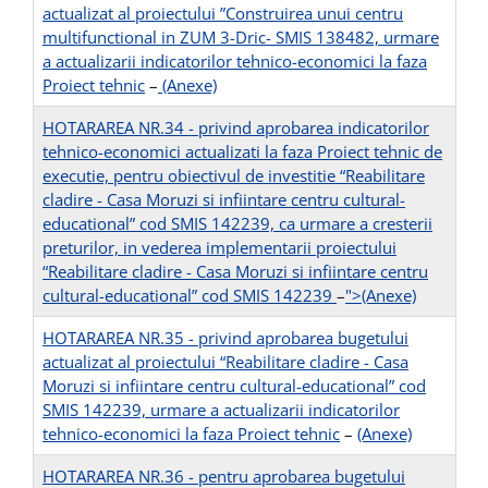
actualizat al proiectului ”Construirea unui centru
multifunctional in ZUM 3-Dric- SMIS 138482, urmare
a actualizarii indicatorilor tehnico-economici la faza
Proiect tehnic
–
(Anexe)
HOTARAREA NR.34 - privind aprobarea indicatorilor
tehnico-economici actualizati la faza Proiect tehnic de
executie, pentru obiectivul de investitie “Reabilitare
cladire - Casa Moruzi si infiintare centru cultural-
educational” cod SMIS 142239, ca urmare a cresterii
preturilor, in vederea implementarii proiectului
“Reabilitare cladire - Casa Moruzi si infiintare centru
cultural-educational” cod SMIS 142239
–
">(Anexe)
HOTARAREA NR.35 - privind aprobarea bugetului
actualizat al proiectului “Reabilitare cladire - Casa
Moruzi si infiintare centru cultural-educational” cod
SMIS 142239, urmare a actualizarii indicatorilor
tehnico-economici la faza Proiect tehnic
–
(Anexe)
HOTARAREA NR.36 - pentru aprobarea bugetului