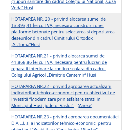
grupuri sanitare din cadrul Colegiului National „Cuza
Voda” Husi
HOTARAREA NR. 20 - privind alocarea sumei de
13.393,41 lei cu TVA, necesara construirii unei
platforme betonate pentru selectarea si depozitarea
deseurilor din cadrul Cimitirului Ortodox
„Sf.Toma”Husi
HOTARAREA NR.21 - privind alocarea sumei de
41.868,86 lei cu TVA, necesara pentru lucrari de
reparatii interioare la cantina scolara din cadrul
Colegiului Agricol „Dimitrie Cantemir” Husi
HOTARAREA NR.22 - privind aprobarea actualizarii
indicatorilor tehnico-economici pentru obiectivul de
investitii “Modernizare prin asfaltare strazi in
Municipiul Husi, judetul Vaslui“
–
(Anexe)
HOTARAREA NR.23 - privind aprobarea documentatiei
D.A.L.I. si a indicatorilor tehnico-economici pentru
obiectivul “Reabilitare “Casa Jenica Mitache” –