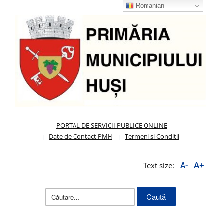
Romanian
PORTAL DE SERVICII PUBLICE ONLINE
Date de Contact PMH
Termeni si Conditii
A-
A+
Text size:
Caută
după: