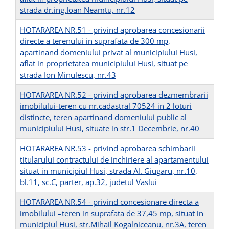
strada dr.ing.Ioan Neamtu, nr.12
HOTARAREA NR.51 - privind aprobarea concesionarii
directe a terenului in suprafata de 300 mp,
apartinand domeniului privat al municipiului Husi,
aflat in proprietatea municipiului Husi, situat pe
strada Ion Minulescu, nr.43
HOTARAREA NR.52 - privind aprobarea dezmembrarii
imobilului-teren cu nr.cadastral 70524 in 2 loturi
distincte, teren apartinand domeniului public al
municipiului Husi, situate in str.1 Decembrie, nr.40
HOTARAREA NR.53 - privind aprobarea schimbarii
titularului contractului de inchiriere al apartamentului
situat in municipiul Husi, strada Al. Giugaru, nr.10,
bl.11, sc.C, parter, ap.32, judetul Vaslui
HOTARAREA NR.54 - privind concesionare directa a
imobilului –teren in suprafata de 37,45 mp, situat in
municipiul Husi, str.Mihail Kogalniceanu, nr.3A, teren