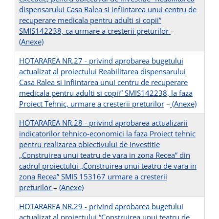
dispensarului Casa Ralea si infiintarea unui centru de
recuperare medicala pentru adulti si copii”
SMIS142238, ca urmare a cresterii preturilor
–
(Anexe)
HOTARAREA NR.27 - privind aprobarea bugetului
actualizat al proiectului Reabilitarea dispensarului
Casa Ralea si infiintarea unui centru de recuperare
medicala pentru adulti si copii” SMIS142238, la faza
Proiect Tehnic, urmare a cresterii preturilor
–
(Anexe)
HOTARAREA NR.28 - privind aprobarea actualizarii
indicatorilor tehnico-economici la faza Proiect tehnic
pentru realizarea obiectivului de investitie
„Construirea unui teatru de vara in zona Recea” din
cadrul proiectului „Construirea unui teatru de vara in
zona Recea” SMIS 153167 urmare a cresterii
preturilor
–
(Anexe)
HOTARAREA NR.29 - privind aprobarea bugetului
actualizat al proiectului “Construirea unui teatru de