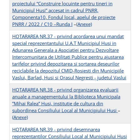
proiectului “Construire locuinte pentru tineri in
Municipiul Husi” accesat in cadrul PNRR,
Componenta10, Fondul local, apelul de proiecte
PNRR / 2022 / C10 –Runda I
–
(Anexe)
HOTARAREA NR.37 - privind acordarea unui mandat
special reprezentantului U.A.T Municipiul Husi in
Adunarea Generala a Asociatiei pentru Dezvoltare
Intercomunitara de Utilitati Publice pentru ajustarea
tarifelor privind depozitarea si sortarea deseurilor
reciclabile la depozitul CMID-Rosiesti din Municipiile
Vaslui, Barlad, Husi si Orasul Negresti - judetul Vaslui
HOTARAREA NR.38 - privind organizarea evaluarii
anuale a managementului la Biblioteca Municipala
”Mihai Ralea” Husi, institutie de cultura din
subordinea Consiliului Local al Municipiului Husi
–
(Anexe)
HOTARAREA NR.39 - privind desemnarea
reprezentantilor Consiliului Local al Municipiului Husi