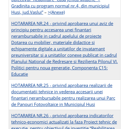
Gradinita cu program normal nr.4, din municipiul
Husi, jud.Vaslui”
–
>(Anexe)
HOTARAREA NR.24 - privind aprobarea unui aviz de
principiu pentru accesarea unei finantari
nerambursabile in cadrul apelului de proiecte
Dotarea cu mobilier, materiale didactice si
echipamente digitale a unitatilor de invatamant
preuniversitar si a unitatilor conexe publicat in cadrul
Planului National de Redresare si Rezilienta Pilonul VI.
Politici pentru noua generatie, Componenta C15:
Educatie
HOTARAREA NR.25 - privind aprobarea realizarii de
documentatii tehnice in vederea accesarii unei
finantari nerambursabile pentru realizarea unui Parc
de Panouri Fotovoltaice in Municipiul Husi
HOTARAREA NR.26 - privind aprobarea indicatorilor
tehnico-economici actualizati la faza Proiect tehnic de
executie, pentru obiectivul de investitie “Reabilitarea