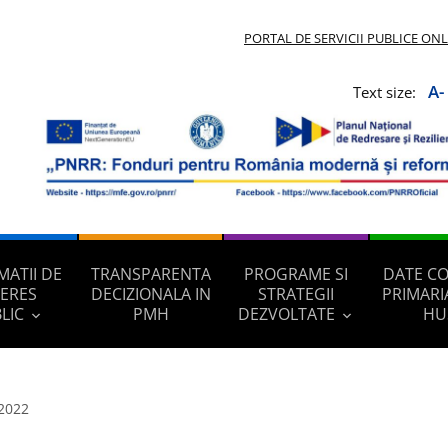
PORTAL DE SERVICII PUBLICE ON
A-
Text size:
MATII DE
TRANSPARENTA
PROGRAME SI
DATE C
TERES
DECIZIONALA IN
STRATEGII
PRIMARI
LIC
PMH
DEZVOLTATE
HU
 2022