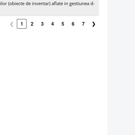
or (obiecte de inventar) aflate in gestiunea d-
❮
1
2
3
4
5
6
7
❯