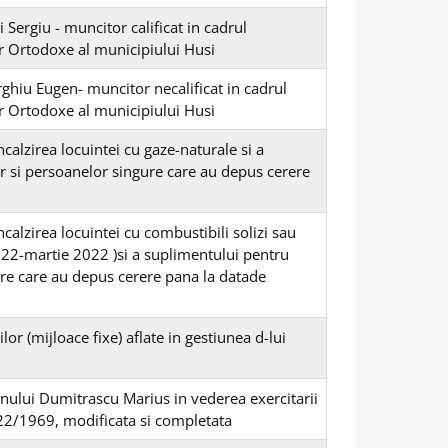
 Sergiu - muncitor calificat in cadrul
or Ortodoxe al municipiului Husi
rghiu Eugen- muncitor necalificat in cadrul
or Ortodoxe al municipiului Husi
ncalzirea locuintei cu gaze-naturale si a
or si persoanelor singure care au depus cerere
ncalzirea locuintei cu combustibili solizi sau
2022-martie 2022 )si a suplimentului pentru
ure care au depus cerere pana la datade
or (mijloace fixe) aflate in gestiunea d-lui
nului Dumitrascu Marius in vederea exercitarii
.22/1969, modificata si completata