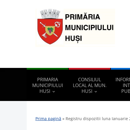
PRIMARIA
CONSILIUL
INFOR
MUNICIPIULUI
LOCAL AL MUN.
IN
HUSI
HUSI
PUB
Prima pagină
»
Registru dispozitii luna Ianuarie