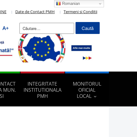
Romanian
LINE
Date de Contact PMH
Termeni si Conditii
Caută
A+
după:
ONTACT
INTEGRITATE
MONITORUL
A MUN.
INSTITUTIONALA
OFICIAL
SI
PMH
LOCAL