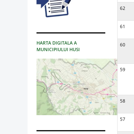
62
61
HARTA DIGITALA A
60
MUNICIPIULUI HUSI
59
58
57