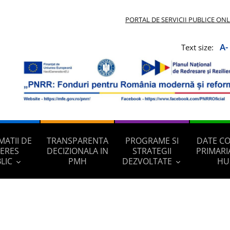
PORTAL DE SERVICII PUBLICE ON
A-
Text size:
MATII DE
TRANSPARENTA
PROGRAME SI
DATE C
TERES
DECIZIONALA IN
STRATEGII
PRIMARI
LIC
PMH
DEZVOLTATE
HU
1