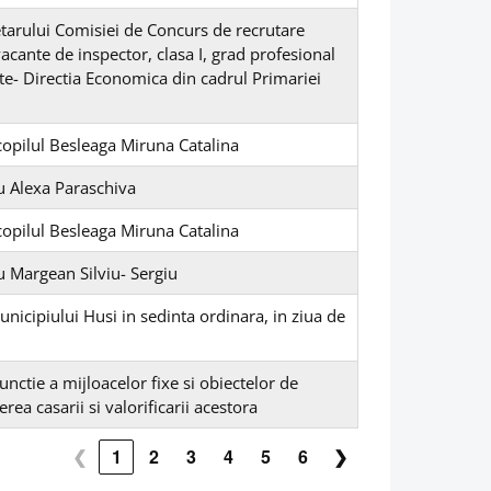
etarului Comisiei de Concurs de recrutare
acante de inspector, clasa I, grad profesional
e- Directia Economica din cadrul Primariei
copilul Besleaga Miruna Catalina
u Alexa Paraschiva
copilul Besleaga Miruna Catalina
u Margean Silviu- Sergiu
unicipiului Husi in sedinta ordinara, in ziua de
unctie a mijloacelor fixe si obiectelor de
ea casarii si valorificarii acestora
❮
1
2
3
4
5
6
❯