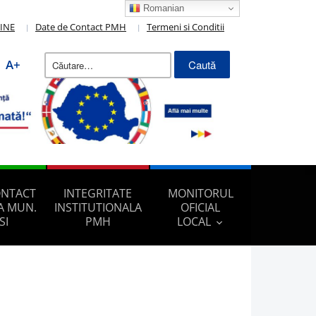
Romanian
LINE
Date de Contact PMH
Termeni si Conditii
Caută
A+
după:
ONTACT
INTEGRITATE
MONITORUL
A MUN.
INSTITUTIONALA
OFICIAL
SI
PMH
LOCAL