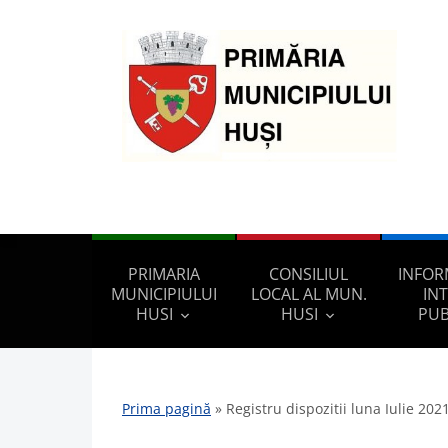
PRIMARIA
CONSILIUL
INFOR
MUNICIPIULUI
LOCAL AL MUN.
IN
HUSI
HUSI
PUB
Prima pagină
»
Registru dispozitii luna Iulie 202