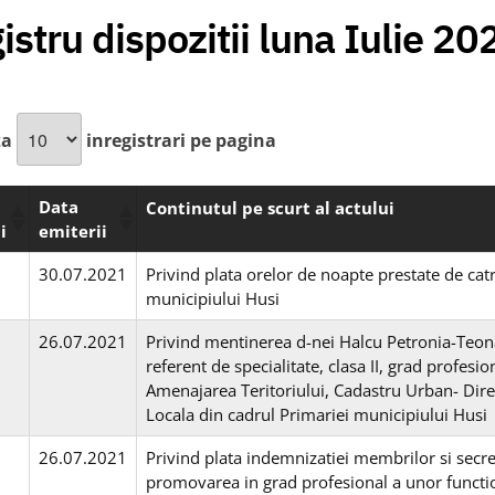
istru dispozitii luna Iulie 20
za
inregistrari pe pagina
Data
Continutul pe scurt al actului
i
emiterii
30.07.2021
Privind plata orelor de noapte prestate de cat
municipiului Husi
26.07.2021
Privind mentinerea d-nei Halcu Petronia-Teona
referent de specialitate, clasa II, grad profe
Amenajarea Teritoriului, Cadastru Urban- Dire
Locala din cadrul Primariei municipiului Husi
26.07.2021
Privind plata indemnizatiei membrilor si sec
promovarea in grad profesional a unor functio