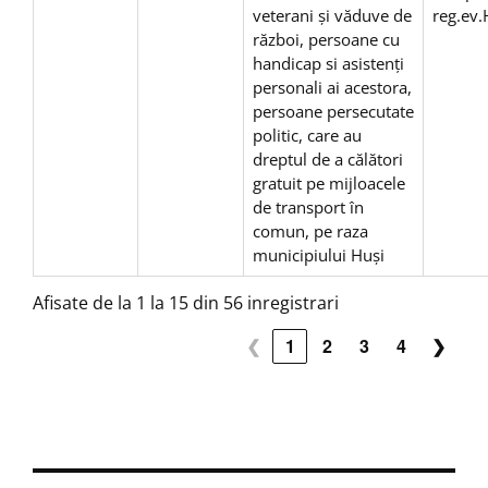
veterani şi văduve de
reg.ev
război, persoane cu
handicap si asistenţi
personali ai acestora,
persoane persecutate
politic, care au
dreptul de a călători
gratuit pe mijloacele
de transport în
comun, pe raza
municipiului Huşi
Afisate de la 1 la 15 din 56 inregistrari
❮
1
2
3
4
❯