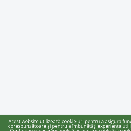
Acest website utilizează cookie-uri pentru a asigura fu
corespunzătoare și pentru a îmbunătăți experiența utili
Continuarea navigării implică acceptarea utilizării cooki