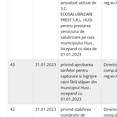
actualizat utilizat de
reg.ev
S.C.
ECOSALUBRIZARE
PREST S.R.L. HUSI
pentru prestarea
serviciului de
salubrizare pe raza
municipiului Husi ,
începand cu data de
01.01.2023
43
31.01.2023
privind aprobarea
Directi
tarifelor pentru
comp.d
capturare si îngrijire
reg.ev
caini fãrã stãpan din
municipiul Husi ,
incepand cu
01.01.2023
42
31.01.2023
privind stabilirea
Directi
numărului de
comp.d