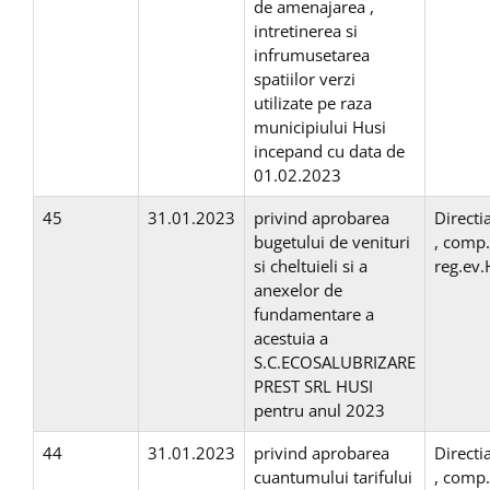
de amenajarea ,
intretinerea si
infrumusetarea
spatiilor verzi
utilizate pe raza
municipiului Husi
incepand cu data de
01.02.2023
45
31.01.2023
privind aprobarea
Direct
bugetului de venituri
, comp
si cheltuieli si a
reg.ev
anexelor de
fundamentare a
acestuia a
S.C.ECOSALUBRIZARE
PREST SRL HUSI
pentru anul 2023
44
31.01.2023
privind aprobarea
Direct
cuantumului tarifului
, comp