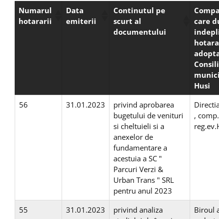
Numarul
Data
Continutul pe
Compa
hotararii
emiterii
scurt al
care d
documentului
indepl
hotara
adopta
Consili
munici
Husi
56
31.01.2023
privind aprobarea
Direct
bugetului de venituri
, comp
si cheltuieli si a
reg.ev
anexelor de
fundamentare a
acestuia a SC "
Parcuri Verzi &
Urban Trans " SRL
pentru anul 2023
55
31.01.2023
privind analiza
Biroul a