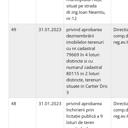
situat pe strada
dr.ing.Ioan Neamtu,
nr.12
49
31.01.2023
privind aprobarea
Directi
dezmembrării
comp.d
imobilelor-terenuri
reg.ev
cu nr.cadastral
79669 în 4 loturi
distincte si cu
numarul cadastral
80115 in 2 loturi
distincte, terenuri
situate in Cartier Dric
3
48
31.01.2023
privind aprobarea
Directi
închirierii prin
comp.d
licitaţie publică a 9
reg.ev
loturi de teren