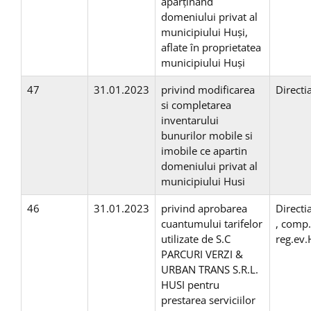
aparţinând
domeniului privat al
municipiului Huşi,
aflate în proprietatea
municipiului Huşi
47
31.01.2023
privind modificarea
Direct
si completarea
inventarului
bunurilor mobile si
imobile ce apartin
domeniului privat al
municipiului Husi
46
31.01.2023
privind aprobarea
Direct
cuantumului tarifelor
, comp
utilizate de S.C
reg.ev
PARCURI VERZI &
URBAN TRANS S.R.L.
HUSI pentru
prestarea serviciilor