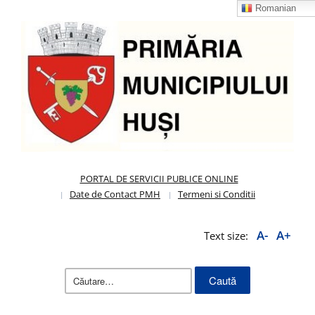
Romanian
PORTAL DE SERVICII PUBLICE ONLINE
Date de Contact PMH
Termeni si Conditii
A-
A+
Text size:
Caută
după: