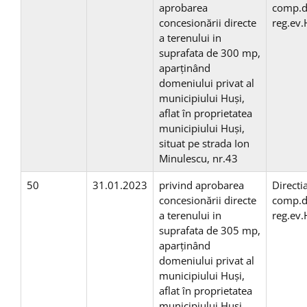
aprobarea
comp.d
concesionării directe
reg.ev
a terenului in
suprafata de 300 mp,
aparţinând
domeniului privat al
municipiului Huşi,
aflat în proprietatea
municipiului Huşi,
situat pe strada Ion
Minulescu, nr.43
50
31.01.2023
privind aprobarea
Directi
concesionării directe
comp.d
a terenului in
reg.ev
suprafata de 305 mp,
aparţinând
domeniului privat al
municipiului Huşi,
aflat în proprietatea
municipiului Huşi,