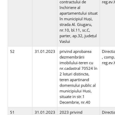
contractului de
reg.ev
închiriere al
apartamentului situat
în municipiul Huși,
strada Al. Giugaru,
nr.10, bl.11, sc.C,
parter, ap.32, județul
Vaslui
52
31.01.2023
privind aprobarea
Directi
dezmembrării
, comp
imobilului-teren cu
reg.ev
nr.cadastral 70524 în
2 loturi distincte,
teren apartinand
domeniului public al
municipiului Husi,
situate in str.1
Decembrie, nr.40
51
31.01.2023
2023 privind
Directi