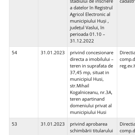
stadiului de înscriere
cadast
a datelor în Registrul
Agricol Electronic al
municipiului Huși ,
județul Vaslui, în
perioada 01.10 –
31.12.2022
54
31.01.2023
privind concesionare
Directi
directa a imobilului –
comp.d
teren in suprafata de
reg.ev
37,45 mp, situat in
municipiul Husi,
str.Mihail
Kogalniceanu, nr.3A,
teren apartinand
domeniului privat al
municipiului Husi
53
31.01.2023
privind aprobarea
Directi
schimbării titularului
comp.d