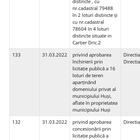
distincte , cu
nr.cadastral 79488
în 2 loturi distincte și
cu nr.cadastral
78604 în 4 loturi
distincte situate in
Cartier Dric.2
133
31.03.2022
privind aprobarea
Directi
închirierii prin
Directi
licitaţie publică a 16
loturi de teren
aparţinând
domeniului privat al
municipiului Huşi,
aflate în proprietatea
municipiului Huşi
132
31.03.2022
privind aprobarea
Directi
concesionării prin
licitaţie publică a