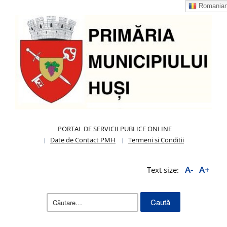
Romania
PORTAL DE SERVICII PUBLICE ONLINE
Date de Contact PMH
Termeni si Conditii
A-
A+
Text size:
Caută
după: