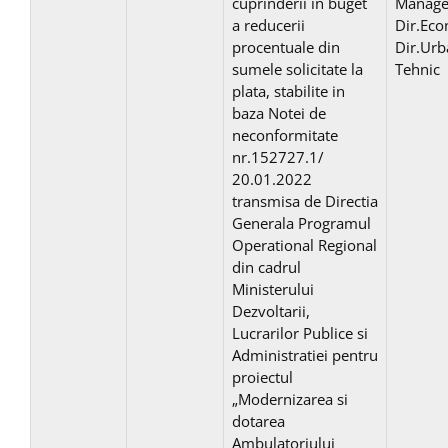
cuprinderii in buget
Manage
a reducerii
Dir.Eco
procentuale din
Dir.Urb
sumele solicitate la
Tehnic
plata, stabilite in
baza Notei de
neconformitate
nr.152727.1/
20.01.2022
transmisa de Directia
Generala Programul
Operational Regional
din cadrul
Ministerului
Dezvoltarii,
Lucrarilor Publice si
Administratiei pentru
proiectul
„Modernizarea si
dotarea
Ambulatoriului