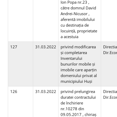
Ion Popa nr.23 ,
către domnul David
Andrei-Nicusor ,
aferentă imobilului
cu destinaţia de
locuinţă, proprietate
a acestuia
127
31.03.2022
privind modificarea
Directi
şi completarea
Dir.Ec
Inventarului
bunurilor mobile şi
imobile care aparțin
domeniului privat al
municipiului Huși
126
31.03.2022
privind prelungirea
Directi
duratei contractului
Dir.Ec
de închiriere
nr.10278 din
09.05.2017 , chiriaș