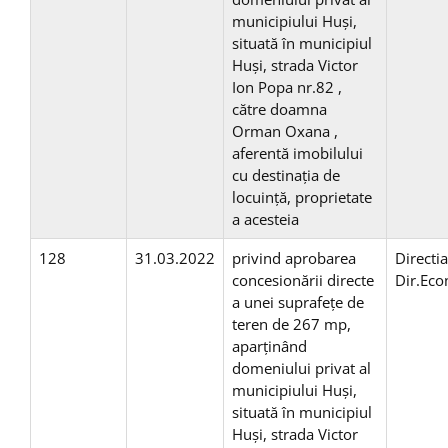
municipiului Huşi,
situată în municipiul
Huşi, strada Victor
Ion Popa nr.82 ,
către doamna
Orman Oxana ,
aferentă imobilului
cu destinaţia de
locuinţă, proprietate
a acesteia
128
31.03.2022
privind aprobarea
Directi
concesionării directe
Dir.Ec
a unei suprafeţe de
teren de 267 mp,
aparţinând
domeniului privat al
municipiului Huşi,
situată în municipiul
Huşi, strada Victor