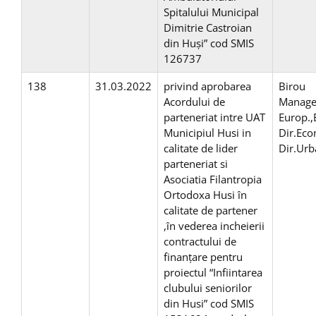
Spitalului Municipal
Dimitrie Castroian
din Huși” cod SMIS
126737
138
31.03.2022
privind aprobarea
Birou
Acordului de
Manage
parteneriat intre UAT
Europ.,
Municipiul Husi in
Dir.Eco
calitate de lider
Dir.Ur
parteneriat si
Asociatia Filantropia
Ortodoxa Husi în
calitate de partener
,în vederea incheierii
contractului de
finanțare pentru
proiectul “Infiintarea
clubului seniorilor
din Husi” cod SMIS