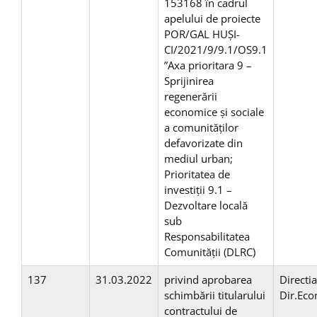
153168 în cadrul
apelului de proiecte
POR/GAL HUȘI-
CI/2021/9/9.1/OS9.1
”Axa prioritara 9 –
Sprijinirea
regenerării
economice și sociale
a comunităților
defavorizate din
mediul urban;
Prioritatea de
investiții 9.1 –
Dezvoltare locală
sub
Responsabilitatea
Comunității (DLRC)
137
31.03.2022
privind aprobarea
Directi
schimbării titularului
Dir.Ec
contractului de