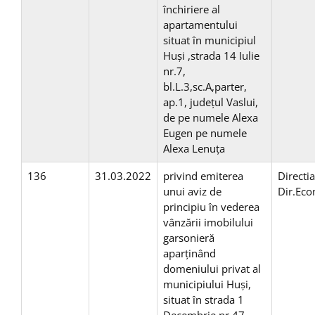
închiriere al
apartamentului
situat în municipiul
Huși ,strada 14 Iulie
nr.7,
bl.L.3,sc.A,parter,
ap.1, județul Vaslui,
de pe numele Alexa
Eugen pe numele
Alexa Lenuța
136
31.03.2022
privind emiterea
Directi
unui aviz de
Dir.Ec
principiu în vederea
vânzării imobilului
garsonieră
aparținând
domeniului privat al
municipiului Huși,
situat în strada 1