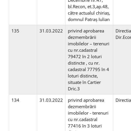
Decembrie nr.47,
bl.Recon, et.3,ap.48,
către actualul chiriaș,
domnul Patraș Iulian
135
31.03.2022
privind aprobarea
Directi
dezmembrării
Dir.Ec
imobilelor – terenuri
cu nr.cadastral
79472 în 2 loturi
distincte , cu nr.
cadastral 77795 în 4
loturi distincte,
situate în Cartier
Dric.3
134
31.03.2022
privind aprobarea
Directi
dezmembrării
imobilelor - terenuri
cu nr.cadastral
77416 în 3 loturi