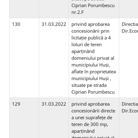
Ciprian Porumbescu
nr.2.F
130
31.03.2022
privind aprobarea
Directi
concesionării prin
Dir.Ec
licitaţie publică a 4
loturi de teren
aparţinând
domeniului privat al
municipiului Huşi,
aflate în proprietatea
municipiului Huşi ,
situate pe strada
Ciprian Porumbescu
129
31.03.2022
privind aprobarea
Directi
concesionării directe
Dir.Ec
a unei suprafeţe de
teren de 300 mp,
aparţinând
domeniului privat al