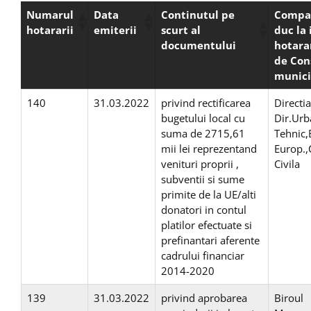
Numarul
Data
Continutul pe
Compar
hotararii
emiterii
scurt al
duc la 
documentului
hotara
de Cons
munici
140
31.03.2022
privind rectificarea
Directi
bugetului local cu
Dir.Urb
suma de 2715,61
Tehnic,
mii lei reprezentand
Europ.,
venituri proprii ,
Civila
subventii si sume
primite de la UE/alti
donatori in contul
platilor efectuate si
prefinantari aferente
cadrului financiar
2014-2020
139
31.03.2022
privind aprobarea
Biroul