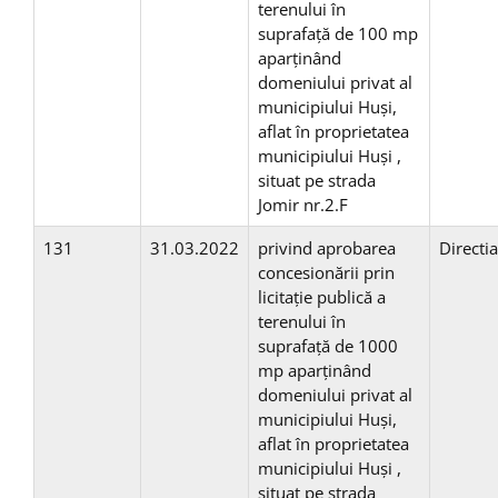
terenului în
suprafață de 100 mp
aparţinând
domeniului privat al
municipiului Huşi,
aflat în proprietatea
municipiului Huşi ,
situat pe strada
Jomir nr.2.F
131
31.03.2022
privind aprobarea
Directi
concesionării prin
licitaţie publică a
terenului în
suprafață de 1000
mp aparţinând
domeniului privat al
municipiului Huşi,
aflat în proprietatea
municipiului Huşi ,
situat pe strada