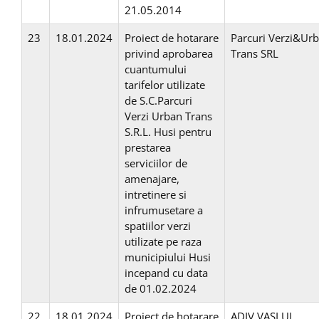
21.05.2014
23
18.01.2024
Proiect de hotarare
Parcuri Verzi&Ur
privind aprobarea
Trans SRL
cuantumului
tarifelor utilizate
de S.C.Parcuri
Verzi Urban Trans
S.R.L. Husi pentru
prestarea
serviciilor de
amenajare,
intretinere si
infrumusetare a
spatiilor verzi
utilizate pe raza
municipiului Husi
incepand cu data
de 01.02.2024
22
18.01.2024
Proiect de hotarare
ADIV VASLUI