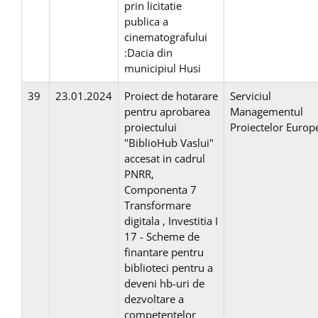
prin licitatie
publica a
cinematografului
:Dacia din
municipiul Husi
39
23.01.2024
Proiect de hotarare
Serviciul
pentru aprobarea
Managementul
proiectului
Proiectelor Europ
"BiblioHub Vaslui"
accesat in cadrul
PNRR,
Componenta 7
Transformare
digitala , Investitia I
17 - Scheme de
finantare pentru
biblioteci pentru a
deveni hb-uri de
dezvoltare a
competentelor