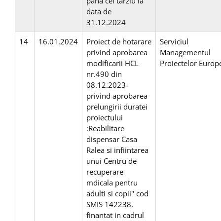
pana cel tarziu la
data de
31.12.2024
14
16.01.2024
Proiect de hotarare
Serviciul
privind aprobarea
Managementul
modificarii HCL
Proiectelor Europ
nr.490 din
08.12.2023-
privind aprobarea
prelungirii duratei
proiectului
:Reabilitare
dispensar Casa
Ralea si infiintarea
unui Centru de
recuperare
mdicala pentru
adulti si copii" cod
SMIS 142238,
finantat in cadrul