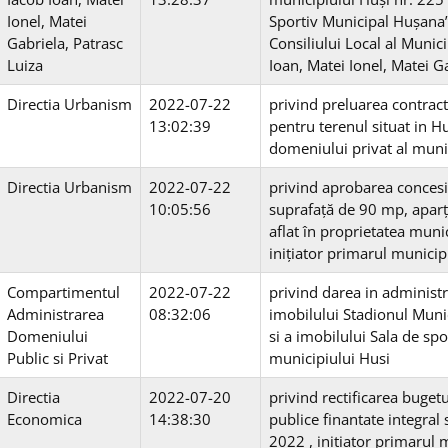
Ionel, Matei
Sportiv Municipal Hușana” 
Gabriela, Patrasc
Consiliului Local al Municipi
Luiza
Ioan, Matei Ionel, Matei G
Directia Urbanism
2022-07-22
privind preluarea contrac
13:02:39
pentru terenul situat in Hu
domeniului privat al muni
Directia Urbanism
2022-07-22
privind aprobarea concesion
10:05:56
suprafaţă de 90 mp, aparţ
aflat în proprietatea munic
inițiator primarul municip
Compartimentul
2022-07-22
privind darea in administ
Administrarea
08:32:06
imobilului Stadionul Munici
Domeniului
si a imobilului Sala de spo
Public si Privat
municipiului Husi
Directia
2022-07-20
privind rectificarea bugetul
Economica
14:38:30
publice finantate integral 
2022 , inițiator primarul 