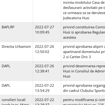
incinta imobilului Casa de
desfasurarii activitatii pe 
ce urmeaza sa se deruleze 
Judecatoria Husi
BAPLRP
2022-07-27
privind constituirea Comis
10:09:45
Husi si aprobarea Regulam
acesteia
Directia Urbanism
2022-07-26
privind aprobarea alipirii
12:50:02
apartinand domeniului priv
2 si Cartier Dric 3
DAPL
2022-07-26
privind desemnarea repreze
12:38:41
Husi in Consiliul de Admin
Husi
DAPL
2022-07-22
privind aprobarea organigr
13:54:29
din cadrul Clubului Sport
consilieri locali
2022-07-22
pentru modificarea și comp
Iacob Ioan, Matei
13:28:37
municipiului Huși nr. 225 