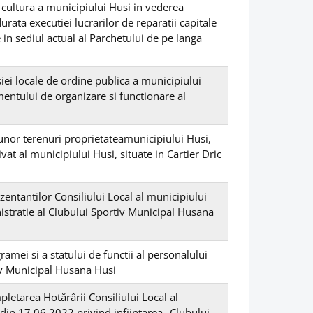
 cultura a municipiului Husi in vederea
durata executiei lucrarilor de reparatii capitale
in sediul actual al Parchetului de pe langa
iei locale de ordine publica a municipiului
entului de organizare si functionare al
 unor terenuri proprietateamunicipiului Husi,
at al municipiului Husi, situate in Cartier Dric
ntantilor Consiliului Local al municipiului
istratie al Clubului Sportiv Municipal Husana
amei si a statului de functii al personalului
iv Municipal Husana Husi
letarea Hotărârii Consiliului Local al
din 17.06.2022 privind inființarea „Clubului