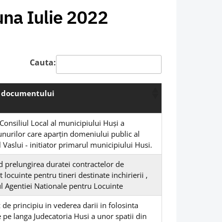
una Iulie 2022
Cauta:
l documentului
Consiliul Local al municipiului Huși a
unurilor care aparţin domeniului public al
 Vaslui - initiator primarul municipiului Husi.
d prelungirea duratei contractelor de
 locuinte pentru tineri destinate inchirierii ,
ul Agentiei Nationale pentru Locuinte
 de principiu in vederea darii in folosinta
e pe langa Judecatoria Husi a unor spatii din