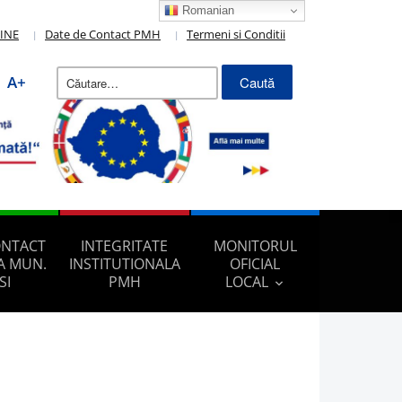
Romanian
LINE
Date de Contact PMH
Termeni si Conditii
Caută
A+
după:
ONTACT
INTEGRITATE
MONITORUL
A MUN.
INSTITUTIONALA
OFICIAL
SI
PMH
LOCAL