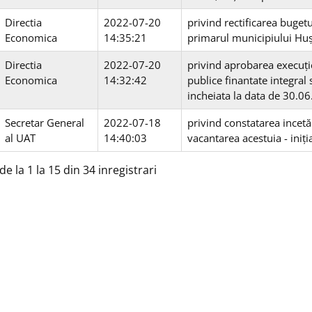
Directia
2022-07-20
privind rectificarea bugetul
Economica
14:35:21
primarul municipiului Huș
Directia
2022-07-20
privind aprobarea execuției
Economica
14:32:42
publice finantate integral 
incheiata la data de 30.06
Secretar General
2022-07-18
privind constatarea incetă
al UAT
14:40:03
vacantarea acestuia - iniț
de la 1 la 15 din 34 inregistrari