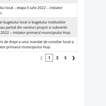
ui local – etapa II iulie 2022 – inițiator
i.
 bugetului local si bugetului institutiilor
sau partial din venituri proprii si subventii
.2022 – inițiator primarul municipiului Huși.
rii de drept a unui mandat de consilier local și
iator primarul municipiului Huși.
❮
1
2
3
❯