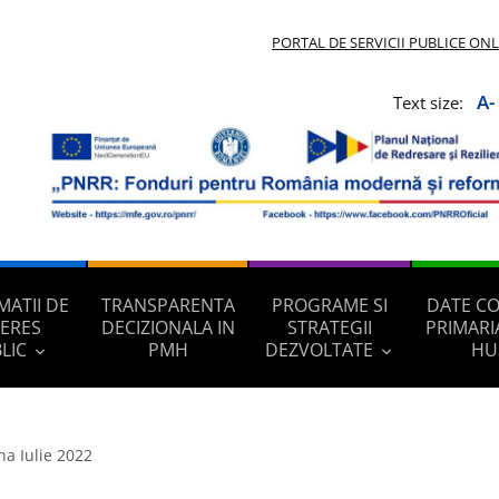
PORTAL DE SERVICII PUBLICE ON
A-
Text size:
MATII DE
TRANSPARENTA
PROGRAME SI
DATE C
TERES
DECIZIONALA IN
STRATEGII
PRIMARI
LIC
PMH
DEZVOLTATE
HU
na Iulie 2022