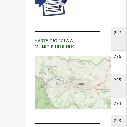
297
HARTA DIGITALA A
MUNICIPIULUI HUSI
296
295
294
293