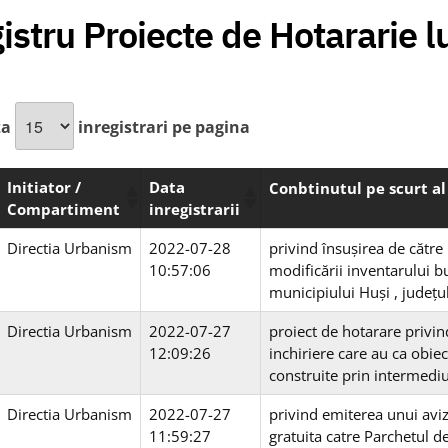
istru Proiecte de Hotararie l
za
inregistrari pe pagina
Initiator /
Data
Conbtinutul pe scurt a
Compartiment
inregistrarii
Directia Urbanism
2022-07-28
privind însuşirea de către 
10:57:06
modificării inventarului b
municipiului Huşi , județul
Directia Urbanism
2022-07-27
proiect de hotarare privin
12:09:26
inchiriere care au ca obiect
construite prin intermedi
Directia Urbanism
2022-07-27
privind emiterea unui aviz
11:59:27
gratuita catre Parchetul d