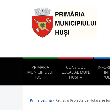
PRIMARIA
CONSILIUL
INFOR
MUNICIPIULUI
LOCAL AL MUN.
IN
HUSI
HUSI
PUB
Prima pagină
»
Registru Proiecte de Hotararie lu