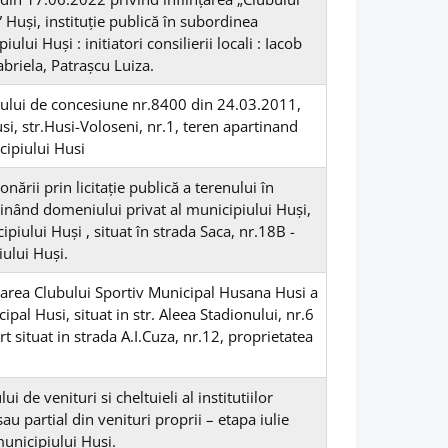
Huși, instituţie publică în subordinea
ului Huși : initiatori consilierii locali : Iacob
abriela, Patrașcu Luiza.
tului de concesiune nr.8400 din 24.03.2011,
si, str.Husi-Voloseni, nr.1, teren apartinand
cipiului Husi
ării prin licitaţie publică a terenului în
inând domeniului privat al municipiului Huşi,
ipiului Huşi , situat în strada Saca, nr.18B -
iului Huși.
rarea Clubului Sportiv Municipal Husana Husi a
pal Husi, situat in str. Aleea Stadionului, nr.6
rt situat in strada A.I.Cuza, nr.12, proprietatea
ui de venituri si cheltuieli al institutiilor
sau partial din venituri proprii – etapa iulie
municipiului Huși.