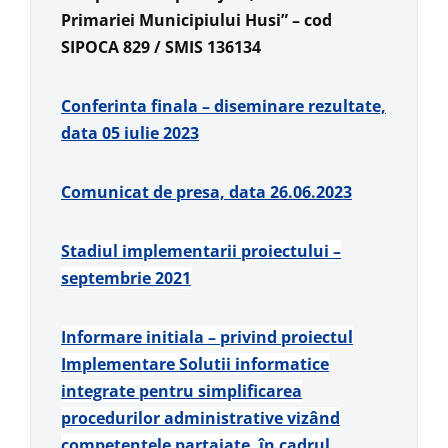
Primariei Municipiului Husi”
–
cod
SIPOCA 829 / SMIS 136134
Conferinta finala – diseminare rezultate,
data 05 iulie 2023
Comunicat de presa, data 26.06.2023
Stadiul implementarii proiectului –
septembrie 2021
Informare initiala – privind proiectul
Implementare Solutii informatice
integrate pentru simplificarea
procedurilor administrative vizând
competentele partajate, în cadrul