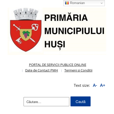
Romanian
PORTAL DE SERVICII PUBLICE ONLINE
Date de Contact PMH
Termeni si Conditii
A-
A+
Text size:
Caută
după: