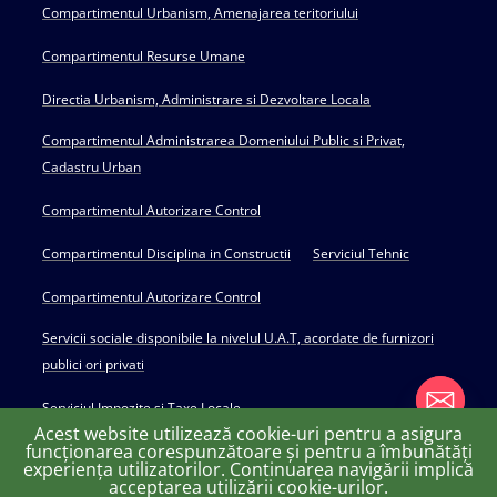
Compartimentul Urbanism, Amenajarea teritoriului
Compartimentul Resurse Umane
Directia Urbanism, Administrare si Dezvoltare Locala
Compartimentul Administrarea Domeniului Public si Privat,
Cadastru Urban
Compartimentul Autorizare Control
Compartimentul Disciplina in Constructii
Serviciul Tehnic
Compartimentul Autorizare Control
Servicii sociale disponibile la nivelul U.A.T, acordate de furnizori
publici ori privati
Serviciul Impozite si Taxe Locale
Acest website utilizează cookie-uri pentru a asigura
funcționarea corespunzătoare și pentru a îmbunătăți
experiența utilizatorilor. Continuarea navigării implică
chaty
acceptarea utilizării cookie-urilor.
Copyright © 2022 Primăria Huși - powered by Creativ MGS
Hide