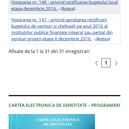
Hotararea nr. 146 - privind rectificarea bugetului local
etapa decembrie 2016.
-
(Anexa)
Hotararea nr. 147 - privind aprobarea rectificarii
bugetului de venituri si cheltuieli pe anul 2016 al
institutiilor publice finantate integral sau partial din
venituri proprii-etapa II decembrie 2016.
-
(Anexa)
Afisate de la 1 la 31 din 31 inregistrari
❮
1
❯
CARTEA ELECTRONICA DE IDENTITATE – PROGRAMARI