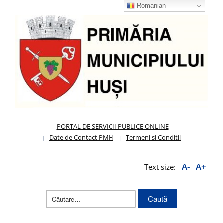
Romanian
PORTAL DE SERVICII PUBLICE ONLINE
Date de Contact PMH
Termeni si Conditii
A-
A+
Text size:
Caută
după: