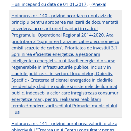
Husi incepand cu data de 01.01.2017
. -
(Anexa)
Hotararea nr. 140 - privind acordarea unui aviz de
principiu pentru aprobarea realizarii de documentatii
in vederea accesarii unei finantari in cadrul
Programului Operational Regional 2014-2020, Axa
priotritara 3 “Sprijinirea tranzitiei catre o economie cu
emisii scazute de carbon”, Prioritatea de investitii 3.1
Sprijinirea eficientei energetice, a gestionarii
inteligente a energiei si a utilizarii energiei din surse
regenerabile in infrastructurile publice, inclusiv in
cladirile publice, si in sectorul locuintelor, Obiectiv
Specific - Cresterea eficientei energetice in cladirile
rezidentiale, cladirile publice si sistemele de iluminat
public, indeosebi a celor care inregistreaza consumuri
energetice mari, pentru realizarea reabilitarii
termice/modernizarii sediului Primariei municipiului
Husi.
Hotararea nr. 141 - privind aprobarea valorii totale a
obiectivului “Crearea unui Centru consultativ pentru