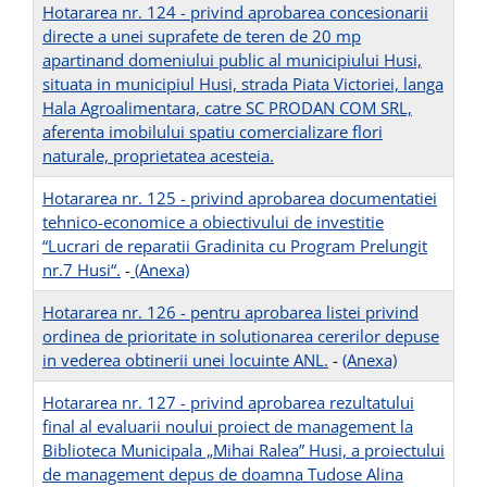
Hotararea nr. 124 - privind aprobarea concesionarii
directe a unei suprafete de teren de 20 mp
apartinand domeniului public al municipiului Husi,
situata in municipiul Husi, strada Piata Victoriei, langa
Hala Agroalimentara, catre SC PRODAN COM SRL,
aferenta imobilului spatiu comercializare flori
naturale, proprietatea acesteia.
Hotararea nr. 125 - privind aprobarea documentatiei
tehnico-economice a obiectivului de investitie
“Lucrari de reparatii Gradinita cu Program Prelungit
nr.7 Husi“.
-
(Anexa)
Hotararea nr. 126 - pentru aprobarea listei privind
ordinea de prioritate in solutionarea cererilor depuse
in vederea obtinerii unei locuinte ANL.
-
(Anexa)
Hotararea nr. 127 - privind aprobarea rezultatului
final al evaluarii noului proiect de management la
Biblioteca Municipala „Mihai Ralea” Husi, a proiectului
de management depus de doamna Tudose Alina