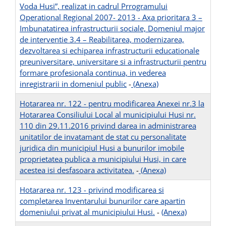
Voda Husi”, realizat in cadrul Prrogramului
Operational Regional 2007- 2013 - Axa prioritara 3 –
Imbunatatirea infrastructurii sociale, Domeniul major
de interventie 3.4 – Reabilitarea, modernizarea,
dezvoltarea si echiparea infrastructurii educationale
preuniversitare, universitare si a infrastructurii pentru
formare profesionala continua, in vederea
inregistrarii in domeniul public
-
(Anexa)
Hotararea nr. 122 - pentru modificarea Anexei nr.3 la
Hotararea Consiliului Local al municipiului Husi nr.
110 din 29.11.2016 privind darea in administrarea
unitatilor de invatamant de stat cu personalitate
juridica din municipiul Husi a bunurilor imobile
proprietatea publica a municipiului Husi, in care
acestea isi desfasoara activitatea.
-
(Anexa)
Hotararea nr. 123 - privind modificarea si
completarea Inventarului bunurilor care apartin
domeniului privat al municipiului Husi.
-
(Anexa)