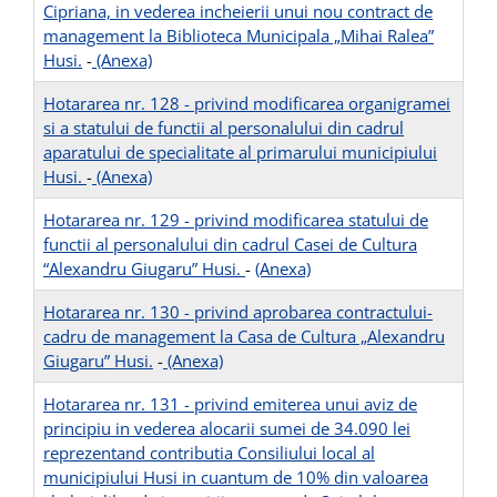
Cipriana, in vederea incheierii unui nou contract de
management la Biblioteca Municipala „Mihai Ralea”
Husi.
-
(Anexa)
Hotararea nr. 128 - privind modificarea organigramei
si a statului de functii al personalului din cadrul
aparatului de specialitate al primarului municipiului
Husi.
-
(Anexa)
Hotararea nr. 129 - privind modificarea statului de
functii al personalului din cadrul Casei de Cultura
“Alexandru Giugaru” Husi.
-
(Anexa)
Hotararea nr. 130 - privind aprobarea contractului-
cadru de management la Casa de Cultura „Alexandru
Giugaru” Husi.
-
(Anexa)
Hotararea nr. 131 - privind emiterea unui aviz de
principiu in vederea alocarii sumei de 34.090 lei
reprezentand contributia Consiliului local al
municipiului Husi in cuantum de 10% din valoarea