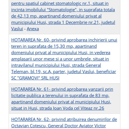
pentru spatiul cabinet stomatologic nr.1, situat in
incinta imobilului "Stomatologie", in suprafata totala
de 42,13 mp, apartinand domeniului privat al
municipiului Husi, strada 1 Decembrie nr.21, judetul
Vaslui
-
Anexa
HOTARAREA Nr. 60- privind aprobarea inchirierii unui
teren in suprafata de 15,30 mp, apartinand
domeniului privat al municipiului Husi, in vederea
amplasarii unor mese si a unor umbrele, situat in
intravilanul municipiului Husi, strada General
Teleman, bl.19, sc.A, parter, judetul Vaslui, beneficiar
SC "GRAMOVI" SRL HUSI
HOTARAREA Nr. 61- privind aprobarea vanzarii prin
licitatie publica a terenului in suprafata de 83 mp,
apartinand domeniului privat al municipiului Husi,
situat in Husi, strada Ioan Voda cel Viteaz nr.26
HOTARAREA Nr. 62- privind atribuirea denumirilor de
Octavian Cotescu, General Doctor Aviator Victor