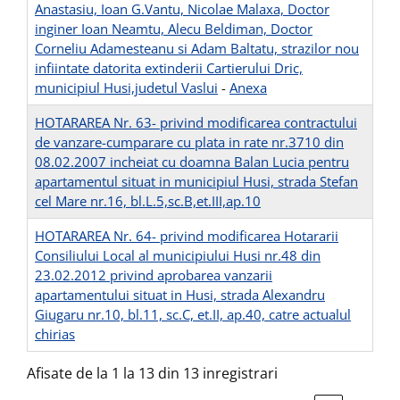
Anastasiu, Ioan G.Vantu, Nicolae Malaxa, Doctor
inginer Ioan Neamtu, Alecu Beldiman, Doctor
Corneliu Adamesteanu si Adam Baltatu, strazilor nou
infiintate datorita extinderii Cartierului Dric,
municipiul Husi,judetul Vaslui
-
Anexa
HOTARAREA Nr. 63- privind modificarea contractului
de vanzare-cumparare cu plata in rate nr.3710 din
08.02.2007 incheiat cu doamna Balan Lucia pentru
apartamentul situat in municipiul Husi, strada Stefan
cel Mare nr.16, bl.L.5,sc.B,et.III,ap.10
HOTARAREA Nr. 64- privind modificarea Hotararii
Consiliului Local al municipiului Husi nr.48 din
23.02.2012 privind aprobarea vanzarii
apartamentului situat in Husi, strada Alexandru
Giugaru nr.10, bl.11, sc.C, et.II, ap.40, catre actualul
chirias
Afisate de la 1 la 13 din 13 inregistrari