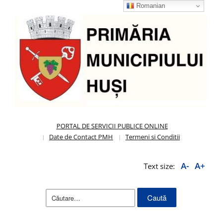
Romanian
PORTAL DE SERVICII PUBLICE ONLINE
Date de Contact PMH
Termeni si Conditii
A-
A+
Text size:
Caută
după: