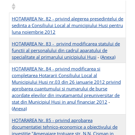
HOTARAREA Nr. 82 - privind alegerea presedintelui de
sedinta a Consiliului Local al municipiului Husi pentru
luna noiembrie 2012
HOTARAREA Nr. 83 - privind modificarea statului de
functii al personalului din cadrul aparatului de
specialitate al primarului unicipiului Husi
-
(Anexa)
HOTARAREA Nr. 84 - privind modificarea si
completarea Hotararii Consiliului Local al
Municipiului Husi nr.03 din 26 ianuarie 2012 privind
aprobarea cuantumului si numarului de burse
acordate elevilor din invatamantul preuniversitar de
stat din Municipiul Husi in anul financiar 2012
-
(Anexa)
HOTARAREA Nr. 85 - privind aprobarea
documentatiei tehnico-economice a obiectivului de
investitie "Amenajare trotuare str. N.N. Cisman in