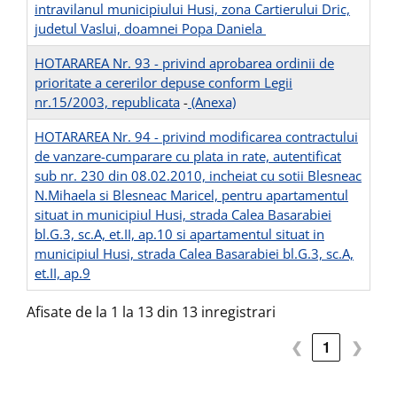
intravilanul municipiului Husi, zona Cartierului Dric,
judetul Vaslui, doamnei Popa Daniela
HOTARAREA Nr. 93 - privind aprobarea ordinii de
prioritate a cererilor depuse conform Legii
nr.15/2003, republicata
-
(Anexa)
HOTARAREA Nr. 94 - privind modificarea contractului
de vanzare-cumparare cu plata in rate, autentificat
sub nr. 230 din 08.02.2010, incheiat cu sotii Blesneac
N.Mihaela si Blesneac Maricel, pentru apartamentul
situat in municipiul Husi, strada Calea Basarabiei
bl.G.3, sc.A, et.II, ap.10 si apartamentul situat in
municipiul Husi, strada Calea Basarabiei bl.G.3, sc.A,
et.II, ap.9
Afisate de la 1 la 13 din 13 inregistrari
❮
1
❯