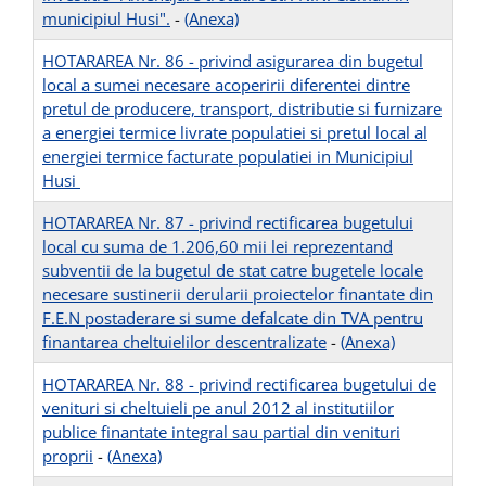
municipiul Husi".
-
(Anexa)
HOTARAREA Nr. 86 - privind asigurarea din bugetul
local a sumei necesare acoperirii diferentei dintre
pretul de producere, transport, distributie si furnizare
a energiei termice livrate populatiei si pretul local al
energiei termice facturate populatiei in Municipiul
Husi
HOTARAREA Nr. 87 - privind rectificarea bugetului
local cu suma de 1.206,60 mii lei reprezentand
subventii de la bugetul de stat catre bugetele locale
necesare sustinerii derularii proiectelor finantate din
F.E.N postaderare si sume defalcate din TVA pentru
finantarea cheltuielilor descentralizate
-
(Anexa)
HOTARAREA Nr. 88 - privind rectificarea bugetului de
venituri si cheltuieli pe anul 2012 al institutiilor
publice finantate integral sau partial din venituri
proprii
-
(Anexa)