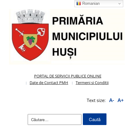
Romanian
PORTAL DE SERVICII PUBLICE ONLINE
Date de Contact PMH
Termeni si Conditii
A-
A+
Text size:
Caută
după: