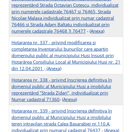
reprezentând Strada Octavian Cotescu, individualizat
prin numerele cadastrale 76467 si 76465, Strada
Nicolae Malaxa individualizat prin numar cadastral
76466 si Strada Adam Baltatu individualizat prin
numerele cadastrale 76468 ?i 76477
-
(Anexa)
Hotararea nr. 337 - privind modificarea si
completarea Inventarului bunurilor care apartin
domeniului public al municipiului Husi însusit prin
Hotarârea Consiliului Local al Municipiului Husi nr. 21
din 12.04.2001
-
(Anexa)
Hotararea nr. 338 - privind înscrierea definitiva în
domeniul public al Municipiului Husi a imobilului
reprezentând "Strada Zidari", individualizat prin
Numar cadastral 71360
-
(Anexa)
Hotararea nr. 339 - privind înscrierea definitiva în
domeniul public al Municipiului Husi a imobilului
teren intravilan strada Calea Basarabiei nr.110.A,
individualizat prin numarul cadastral 76437
-
(Anexa)