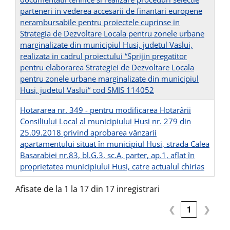
parteneri in vederea accesarii de finantari europene
nerambursabile pentru proiectele cuprinse in
Strategia de Dezvoltare Locala pentru zonele urbane
marginalizate din municipiul Husi, judetul Vaslui,
realizata in cadrul proiectului “Sprijin pregatitor
pentru elaborarea Strategiei de Dezvoltare Locala
pentru zonele urbane marginalizate din municipiul
Husi, judetul Vaslui“ cod SMIS 114052
Hotararea nr. 349 - pentru modificarea Hotarârii
Consiliului Local al municipiului Husi nr. 279 din
25.09.2018 privind aprobarea vânzarii
apartamentului situat în municipiul Husi, strada Calea
Basarabiei nr.83, bl.G.3, sc.A, parter, ap.1, aflat în
proprietatea municipiului Husi, catre actualul chirias
Afisate de la 1 la 17 din 17 inregistrari
❮
1
❯