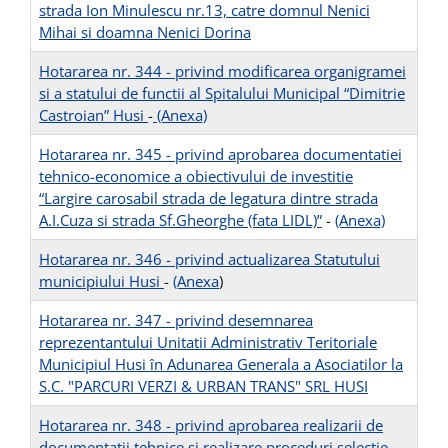
strada Ion Minulescu nr.13, catre domnul Nenici
Mihai si doamna Nenici Dorina
Hotararea nr. 344 - privind modificarea organigramei
si a statului de functii al Spitalului Municipal “Dimitrie
Castroian” Husi
-
(Anexa)
Hotararea nr. 345 - privind aprobarea documentatiei
tehnico-economice a obiectivului de investitie
“Largire carosabil strada de legatura dintre strada
A.I.Cuza si strada Sf.Gheorghe (fata LIDL)”
-
(Anexa)
Hotararea nr. 346 - privind actualizarea Statutului
municipiului Husi
-
(Anexa
)
Hotararea nr. 347 - privind desemnarea
reprezentantului Unitatii Administrativ Teritoriale
Municipiul Husi în Adunarea Generala a Asociatilor la
S.C. "PARCURI VERZI & URBAN TRANS" SRL HUSI
Hotararea nr. 348 - privind aprobarea realizarii de
documentatii tehnice si realizare proceduri selectie