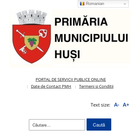
Romanian
PORTAL DE SERVICII PUBLICE ONLINE
Date de Contact PMH
Termeni si Conditii
A-
A+
Text size:
Caută
după: