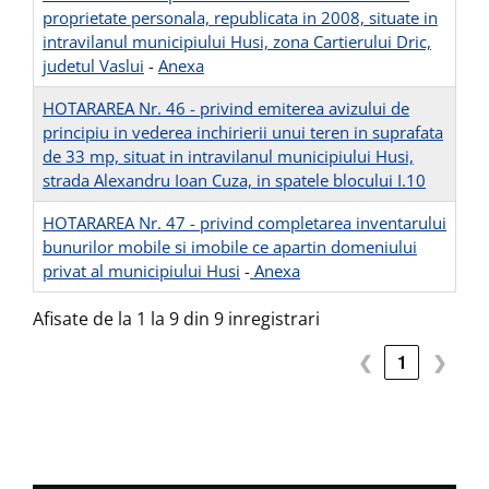
proprietate personala, republicata in 2008, situate in
intravilanul municipiului Husi, zona Cartierului Dric,
judetul Vaslui
-
Anexa
HOTARAREA Nr. 46 - privind emiterea avizului de
principiu in vederea inchirierii unui teren in suprafata
de 33 mp, situat in intravilanul municipiului Husi,
strada Alexandru Ioan Cuza, in spatele blocului I.10
HOTARAREA Nr. 47 - privind completarea inventarului
bunurilor mobile si imobile ce apartin domeniului
privat al municipiului Husi
-
Anexa
Afisate de la 1 la 9 din 9 inregistrari
❮
1
❯