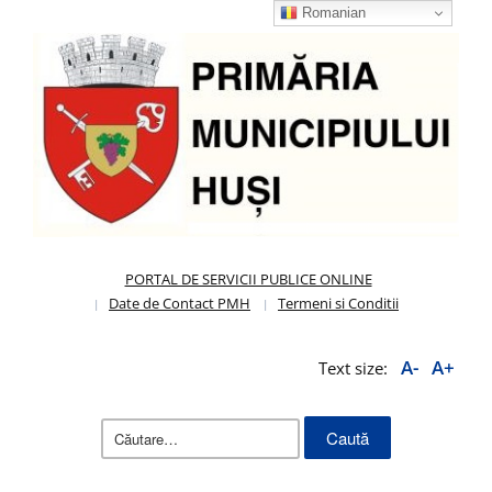
Romanian
PORTAL DE SERVICII PUBLICE ONLINE
Date de Contact PMH
Termeni si Conditii
A-
A+
Text size:
Caută
după: