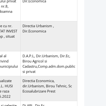
lui privat
Dir.Economica
 nr.8,
, doamna
e cu nr.
Directia Urbanism ,
ITAT INVEST
Dir.Economica
p , situat
al al
D.A.P.L, Dir.Urbanism, Dir.Ec,
rivind
Birou Agricol si
municipiului
Cadastru,Comp.adm.dom.public
si privat
ualizate
Directia Economica,
.L. HUSI
dir.Urbanism, Birou Tehnic, Sc
e raza
Ecosalubrizare Prest
05.2022
si selectie
Di.APL, Dir.Ec.,