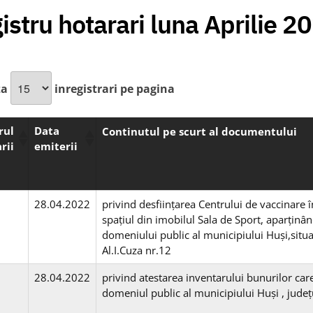
istru hotarari luna Aprilie 2
za
inregistrari pe pagina
rul
Data
Continutul pe scurt al documentului
rii
emiterii
28.04.2022
privind desființarea Centrului de vaccinare în
spațiul din imobilul Sala de Sport, aparținâ
domeniului public al municipiului Huși,situa
Al.I.Cuza nr.12
28.04.2022
privind atestarea inventarului bunurilor car
domeniul public al municipiului Huşi , județ