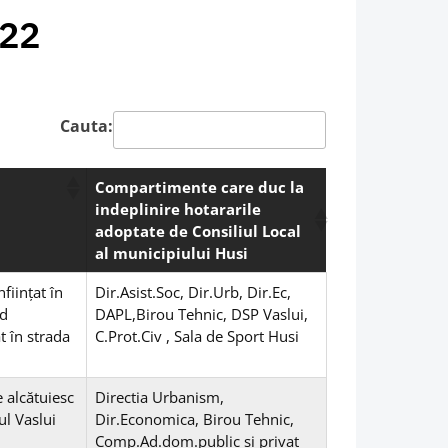
022
Cauta:
Compartimente care duc la
indeplinire hotararile
adoptate de Consiliul Local
al municipiului Husi
ființat în
Dir.Asist.Soc, Dir.Urb, Dir.Ec,
nd
DAPL,Birou Tehnic, DSP Vaslui,
t în strada
C.Prot.Civ , Sala de Sport Husi
e alcătuiesc
Directia Urbanism,
ul Vaslui
Dir.Economica, Birou Tehnic,
Comp.Ad.dom.public si privat