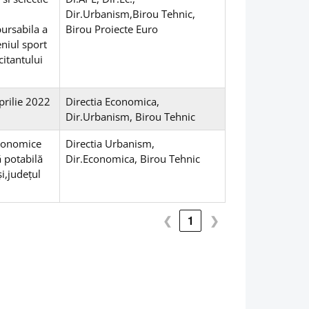
Dir.Urbanism,Birou Tehnic,
ursabila a
Birou Proiecte Euro
eniul sport
citantului
aprilie 2022
Directia Economica,
Dir.Urbanism, Birou Tehnic
economice
Directia Urbanism,
ă potabilă
Dir.Economica, Birou Tehnic
i,județul
❮
1
❯