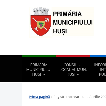
PRIMARIA
CONSILIUL
INFOR
MUNICIPIULUI
LOCAL AL MUN.
IN
HUSI
HUSI
PUB
Prima pagină
»
Registru hotarari luna Aprilie 20