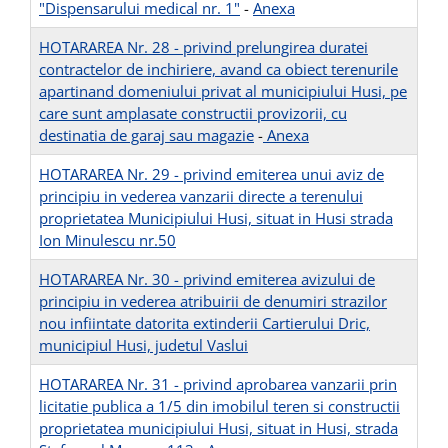
"Dispensarului medical nr. 1"
-
Anexa
HOTARAREA Nr. 28 - privind prelungirea duratei
contractelor de inchiriere, avand ca obiect terenurile
apartinand domeniului privat al municipiului Husi, pe
care sunt amplasate constructii provizorii, cu
destinatia de garaj sau magazie
-
Anexa
HOTARAREA Nr. 29 - privind emiterea unui aviz de
principiu in vederea vanzarii directe a terenului
proprietatea Municipiului Husi, situat in Husi strada
Ion Minulescu nr.50
HOTARAREA Nr. 30 - privind emiterea avizului de
principiu in vederea atribuirii de denumiri strazilor
nou infiintate datorita extinderii Cartierului Dric,
municipiul Husi, judetul Vaslui
HOTARAREA Nr. 31 - privind aprobarea vanzarii prin
licitatie publica a 1/5 din imobilul teren si constructii
proprietatea municipiului Husi, situat in Husi, strada