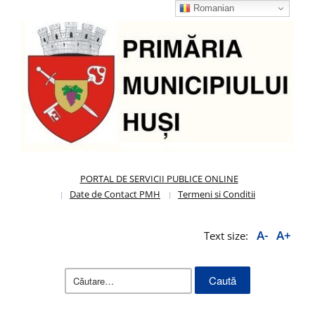
Romanian
PORTAL DE SERVICII PUBLICE ONLINE
Date de Contact PMH
Termeni si Conditii
A-
A+
Text size:
Caută
după: