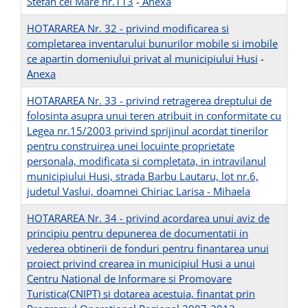
Stefan cel Mare nr.113
-
Anexa
HOTARAREA Nr. 32 - privind modificarea si
completarea inventarului bunurilor mobile si imobile
ce apartin domeniului privat al municipiului Husi
-
Anexa
HOTARAREA Nr. 33 - privind retragerea dreptului de
folosinta asupra unui teren atribuit in conformitate cu
Legea nr.15/2003 privind sprijinul acordat tinerilor
pentru construirea unei locuinte proprietate
personala, modificata si completata, in intravilanul
municipiului Husi, strada Barbu Lautaru, lot nr.6,
judetul Vaslui, doamnei Chiriac Larisa - Mihaela
HOTARAREA Nr. 34 - privind acordarea unui aviz de
principiu pentru depunerea de documentatii in
vederea obtinerii de fonduri pentru finantarea unui
proiect privind crearea in municipiul Husi a unui
Centru National de Informare si Promovare
Turistica(CNIPT) si dotarea acestuia, finantat prin