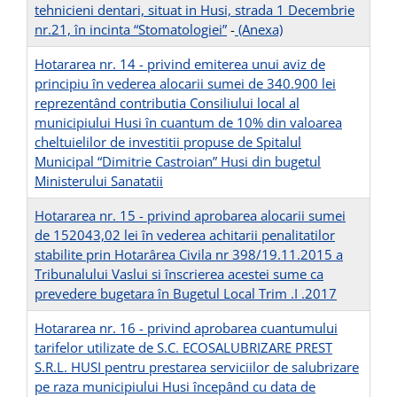
tehnicieni dentari, situat in Husi, strada 1 Decembrie
nr.21, în incinta “Stomatologiei”
-
(Anexa)
Hotararea nr. 14 - privind emiterea unui aviz de
principiu în vederea alocarii sumei de 340.900 lei
reprezentând contributia Consiliului local al
municipiului Husi în cuantum de 10% din valoarea
cheltuielilor de investitii propuse de Spitalul
Municipal “Dimitrie Castroian” Husi din bugetul
Ministerului Sanatatii
Hotararea nr. 15 - privind aprobarea alocarii sumei
de 152043,02 lei în vederea achitarii penalitatilor
stabilite prin Hotarârea Civila nr 398/19.11.2015 a
Tribunalului Vaslui si înscrierea acestei sume ca
prevedere bugetara în Bugetul Local Trim .I .2017
Hotararea nr. 16 - privind aprobarea cuantumului
tarifelor utilizate de S.C. ECOSALUBRIZARE PREST
S.R.L. HUSI pentru prestarea serviciilor de salubrizare
pe raza municipiului Husi începând cu data de