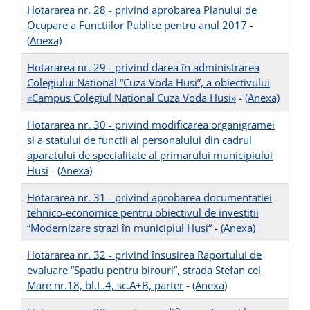
Hotararea nr. 28 - privind aprobarea Planului de
Ocupare a Functiilor Publice pentru anul 2017
-
(Anexa)
Hotararea nr. 29 - privind darea în administrarea
Colegiului National “Cuza Voda Husi”, a obiectivului
«Campus Colegiul National Cuza Voda Husi»
-
(Anexa)
Hotararea nr. 30 - privind modificarea organigramei
si a statului de functii al personalului din cadrul
aparatului de specialitate al primarului municipiului
Husi
-
(Anexa)
Hotararea nr. 31 - privind aprobarea documentatiei
tehnico-economice pentru obiectivul de investitii
“Modernizare strazi în municipiul Husi“
-
(Anexa)
Hotararea nr. 32 - privind însusirea Raportului de
evaluare “Spatiu pentru birouri”, strada Stefan cel
Mare nr.18, bl.L.4, sc.A+B, parter
-
(Anexa)