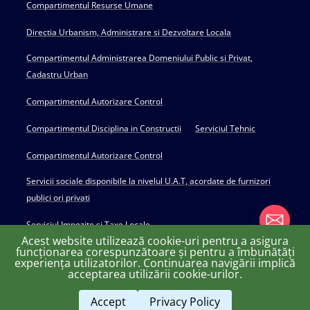
Compartimentul Resurse Umane
Directia Urbanism, Administrare si Dezvoltare Locala
Compartimentul Administrarea Domeniului Public si Privat,
Cadastru Urban
Compartimentul Autorizare Control
Compartimentul Disciplina in Constructii
Serviciul Tehnic
Compartimentul Autorizare Control
Servicii sociale disponibile la nivelul U.A.T, acordate de furnizori
publici ori privati
Serviciul Impozite si Taxe Locale
Acest website utilizează cookie-uri pentru a asigura
funcționarea corespunzătoare și pentru a îmbunătăți
experiența utilizatorilor. Continuarea navigării implică
chaty
acceptarea utilizării cookie-urilor.
Copyright © 2022 Primăria Huși - powered by Creativ MGS
Hide
Accept
Privacy Policy