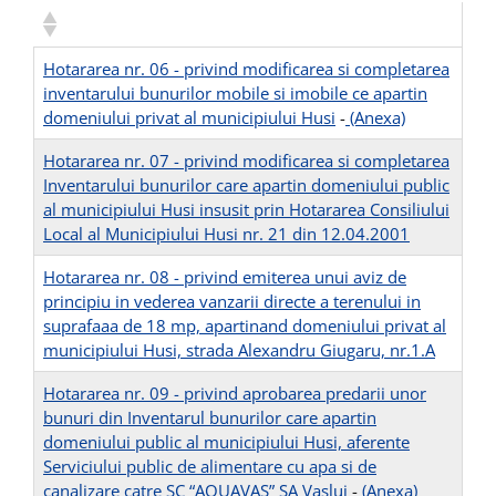
Hotararea nr. 06 - privind modificarea si completarea
inventarului bunurilor mobile si imobile ce apartin
domeniului privat al municipiului Husi
-
(Anexa)
Hotararea nr. 07 - privind modificarea si completarea
Inventarului bunurilor care apartin domeniului public
al municipiului Husi insusit prin Hotararea Consiliului
Local al Municipiului Husi nr. 21 din 12.04.2001
Hotararea nr. 08 - privind emiterea unui aviz de
principiu in vederea vanzarii directe a terenului in
suprafaaa de 18 mp, apartinand domeniului privat al
municipiului Husi, strada Alexandru Giugaru, nr.1.A
Hotararea nr. 09 - privind aprobarea predarii unor
bunuri din Inventarul bunurilor care apartin
domeniului public al municipiului Husi, aferente
Serviciului public de alimentare cu apa si de
canalizare catre SC “AQUAVAS” SA Vaslui
-
(Anexa)