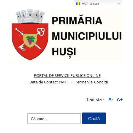
Romanian
PORTAL DE SERVICII PUBLICE ONLINE
Date de Contact PMH
Termeni si Conditii
A-
A+
Text size:
Caută
după: