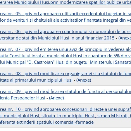
erarea Municipiului Husi,prin modernizarea spatiilor publice ur
rea nr. 05 - privind aprobarea utilizarii excedentului bugetar in s
or de venituri si cheltuieli ale activitatilor finantate integral din v
rea nr. 06 - privind aprobarea cuantumului si numarului de burse
versitar de stat din Municipiul Husi in anul financiar 2015
-
(Anexe
rea nr. 07 - privind emiterea unui aviz de principiu in vederea a
utia Consiliului local al municipiului Husi in cuantum de 5% din va
lui Municipal “D. Castroian” Husi din bugetul Ministerului Sanatati
rea nr. 08 - privind modificarea organigramei si a statului de func
itate al primarului municipiului Husi
-
(Anexe)
rea nr. 09 - privind modificarea statului de functii al personalulu
denta Persoanelor Husi
-
(Anexe)
rea nr. 10 - privind aprobarea concesionarii directe a unei supr
al municipiului Husi, situata in municipiul Husi , strada M.Istrati
aferenta extinderii spatiului comercial-farmacie