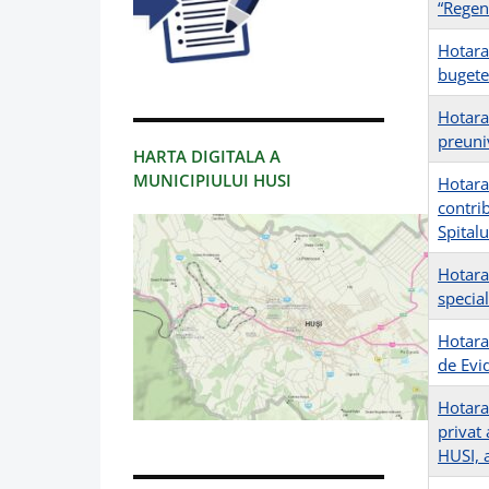
“Regen
Hotara
bugetel
Hotara
preuni
HARTA DIGITALA A
MUNICIPIULUI HUSI
Hotara
contrib
Spitalu
Hotara
special
Hotara
de Evi
Hotara
privat 
HUSI, 