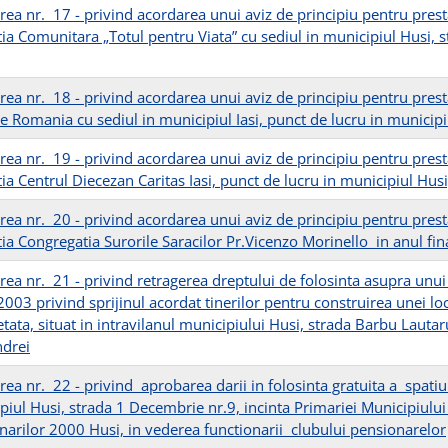
rea nr. 17 - privind acordarea unui aviz de principiu pentru prest
tia Comunitara „Totul pentru Viata” cu sediul in municipiul Husi, 
rea nr. 18 - privind acordarea unui aviz de principiu pentru prest
e Romania cu sediul in municipiul Iasi, punct de lucru in municipi
rea nr. 19 - privind acordarea unui aviz de principiu pentru prest
ia Centrul Diecezan Caritas Iasi, punct de lucru in municipiul Husi
rea nr. 20 - privind acordarea unui aviz de principiu pentru prest
tia Congregatia Surorile Saracilor Pr.Vicenzo Morinello in anul fi
rea nr. 21 - privind retragerea dreptului de folosinta asupra unui
2003 privind sprijinul acordat tinerilor pentru construirea unei lo
ata, situat in intravilanul municipiului Husi, strada Barbu Lautaru
drei
ea nr. 22 - privind aprobarea darii in folosinta gratuita a spatiu
iul Husi, strada 1 Decembrie nr.9, incinta Primariei Municipiului 
narilor 2000 Husi, in vederea functionarii clubului pensionarelor