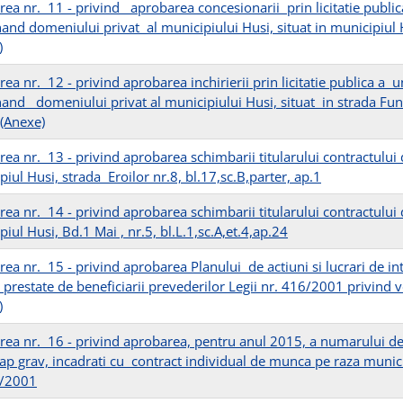
rea nr. 11 - privind aprobarea concesionarii prin licitatie publi
and domeniului privat al municipiului Husi, situat in municipiul H
)
rea nr. 12 - privind aprobarea inchirierii prin licitatie publica a
nand domeniului privat al municipiului Husi, situat in strada Fund
(Anexe)
rea nr. 13 - privind aprobarea schimbarii titularului contractului 
iul Husi, strada Eroilor nr.8, bl.17,sc.B,parter, ap.1
rea nr. 14 - privind aprobarea schimbarii titularului contractului 
iul Husi, Bd.1 Mai , nr.5, bl.L.1,sc.A,et.4,ap.24
rea nr. 15 - privind aprobarea Planului de actiuni si lucrari de in
prestate de beneficiarii prevederilor Legii nr. 416/2001 privind
)
rea nr. 16 - privind aprobarea, pentru anul 2015, a numarului de 
ap grav, incadrati cu contract individual de munca pe raza munic
7/2001