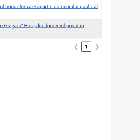
l bunurilor care apartin domeniului public al
ru Giugaru” Husi, din domeniul privat in
❮
1
❯