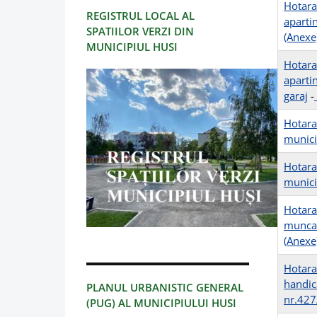
Hotara
REGISTRUL LOCAL AL
apartin
SPATIILOR VERZI DIN
(Anexe
MUNICIPIUL HUSI
Hotara
aparti
garaj
-
Hotara
municip
Hotara
municip
Hotara
munca 
(Anexe
Hotara
handic
PLANUL URBANISTIC GENERAL
nr.42
(PUG) AL MUNICIPIULUI HUSI