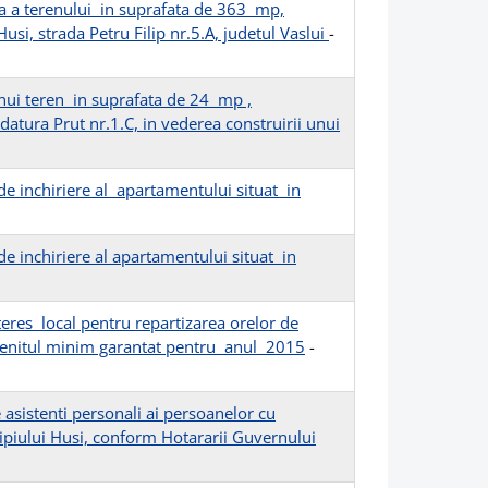
ca a terenului in suprafata de 363 mp,
usi, strada Petru Filip nr.5.A, judetul Vaslui
-
 unui teren in suprafata de 24 mp ,
atura Prut nr.1.C, in vederea construirii unui
de inchiriere al apartamentului situat in
de inchiriere al apartamentului situat in
teres local pentru repartizarea orelor de
 venitul minim garantat pentru anul 2015
-
asistenti personali ai persoanelor cu
ipiului Husi, conform Hotararii Guvernului