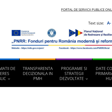
PORTAL DE SERVICII PUBLICE ON
A-
Text size:
MATII DE
TRANSPARENTA
PROGRAME SI
DATE C
TERES
DECIZIONALA IN
STRATEGII
PRIMARI
LIC
PMH
DEZVOLTATE
HU