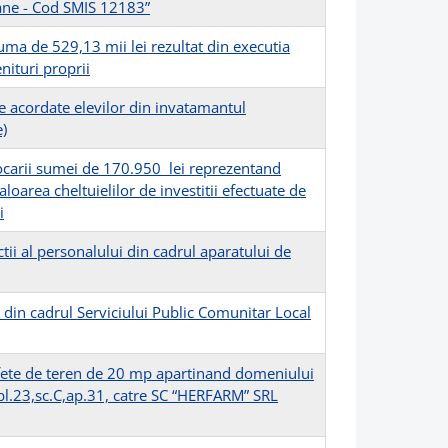
bane - Cod SMIS 12183”
uma de 529,13 mii lei rezultat din executia
enituri proprii
 acordate elevilor din invatamantul
)
locarii sumei de 170.950 lei reprezentand
loarea cheltuielilor de investitii efectuate de
i
tii al personalului din cadrul aparatului de
i din cadrul Serviciului Public Comunitar Local
afete de teren de 20 mp apartinand domeniului
, bl.23,sc.C,ap.31, catre SC “HERFARM” SRL