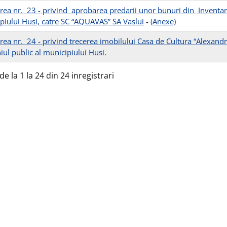
rea nr. 23 - privind aprobarea predarii unor bunuri din Inventaru
piului Husi, catre SC “AQUAVAS” SA Vaslui
-
(Anexe)
rea nr. 24 - privind trecerea imobilului Casa de Cultura “Alexand
ul public al municipiului Husi.
de la 1 la 24 din 24 inregistrari