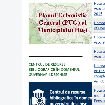
Hotara
Asocia
2015
Hotara
of Hop
Hotara
Asociat
Hotara
Asocia
CENTRUL DE RESURSE
Hotara
BIBLIOGRAFICE ÎN DOMENIUL
nr.15/
GUVERNĂRII DESCHISE
complet
Ami-An
Hotarar
municip
Pensio