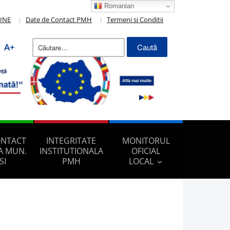
Romanian
LINE
Date de Contact PMH
Termeni si Conditii
Caută
A+
după:
ONTACT
INTEGRITATE
MONITORUL
A MUN.
INSTITUTIONALA
OFICIAL
SI
PMH
LOCAL