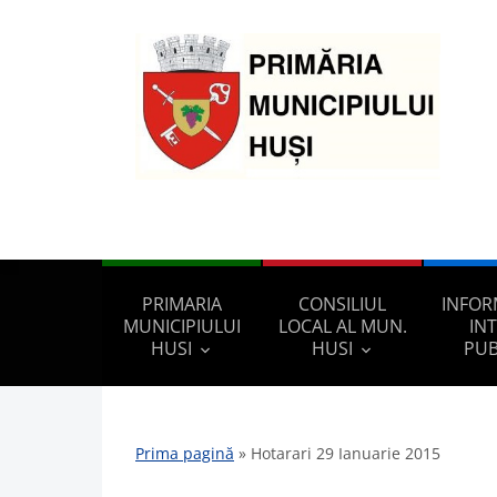
PRIMARIA
CONSILIUL
INFOR
MUNICIPIULUI
LOCAL AL MUN.
IN
HUSI
HUSI
PUB
Prima pagină
»
Hotarari 29 Ianuarie 2015