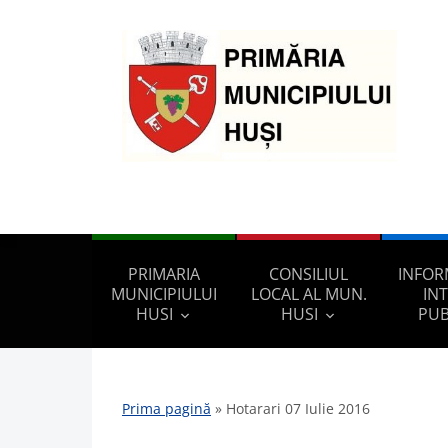
PRIMARIA
CONSILIUL
INFOR
MUNICIPIULUI
LOCAL AL MUN.
IN
HUSI
HUSI
PUB
Prima pagină
»
Hotarari 07 Iulie 2016