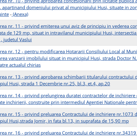
ea nr. 10 - privind aprobarea concesionarii prin licitatie publica
, apartinand domeniului privat al municipiului Husi, situate in zon
uinte
-
(Anexa)
ea nr. 11 - privind emiterea unui aviz de principiu in vederea conce
ata de 129 mp, situat in intravilanul municipiului Husi, intersecti
, judetul Vaslui
rea nr. 12 - pentru modificarea Hotararii Consiliului Local al Mun
rea vanzarii imobilului situat in municipiul Husi, strada Doctor N.
atre actualul chirias
ea nr. 13 - privind aprobarea schimbarii titularului contractului d
piul Husi, strada 1 Decembrie nr.25, bl.3, et.4, ap.20
ea nr. 14 - privind prelungirea duratei contractelor de inchiriere 
te inchirierii, construite prin intermediul Agentiei Nationale pent
rea nr. 15 - privind preluarea Contractului de inchiriere nr.1073 
piul Husi,strada Jomir, in fata bl.13, in suprafata de 15,90 mp
rea nr. 16 - privind preluarea Contractului de inchiriere nr.34319