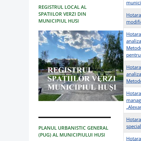
municip
REGISTRUL LOCAL AL
SPATIILOR VERZI DIN
Hotara
MUNICIPIUL HUSI
modifi
Hotara
analiz
Metodo
pentru
Hotara
analiz
Metodo
Hotara
manage
„Alexa
Hotarar
special
PLANUL URBANISTIC GENERAL
(PUG) AL MUNICIPIULUI HUSI
Hotarar