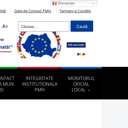
Romanian
LINE
Date de Contact PMH
Termeni si Conditii
Caută
A+
după:
ONTACT
INTEGRITATE
MONITORUL
A MUN.
INSTITUTIONALA
OFICIAL
SI
PMH
LOCAL