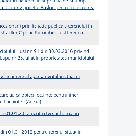
 a 4 loturi de teren in suprafata de 300 mp
a Dric nr.2, judetul Vaslui, pentru construirea
sionarii prin licitatie publica a terenului in
a strazilor Ciprian Porumbescu si Ieremia
icipiului Husi nr. 91 din 30.03.2016 privind
Lupu nr.25, aflat in proprietatea municipiului
e inchiriere al apartamentului situat in
care au ca obiect locuinte pentru tineri
ru Locuinte
-
(Anexa)
din 01.01.2012 pentru terenul situat in
 din 01.01.2012 pentru terenul situat in