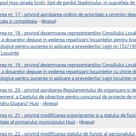
iul Husi,strada Scolii, lipit de gardul Stadionului, in suprafata 
rea nr. 17 - privind aprobarea ordinii de prioritate a cererilor d
cata si completata
-
(Anexa)
rea nr. 18 - privind desemnarea reprezentantilor Consiliului Local
a a dosarelor depuse in vederea repartizarii locuintelor pentru tin
logice pentru punerea in aplicare a prevederilor Legii nr.152/199
 Locuinte
rea nr. 19 - privind desemnarea reprezentantilor Consiliului Local
a a dosarelor depuse in vederea repartizarii locuintelor cu chirie 
logice pentru punerea in aplicare a prevederilor Legii locuintei 
rea nr. 20 - privind aprobarea Regulamentului de organizare si de
ment, a Caietului de obiective pentru concursul de proiecte de 
ndru Giugaru” Husi
-
(Anexa)
ea nr. 21 - privind modificarea organigramei si a statului de funct
itate al primarului municipiului Husi
-
(Anexa)
ea nr. 22 - privind modificarea statului de functii al personalului