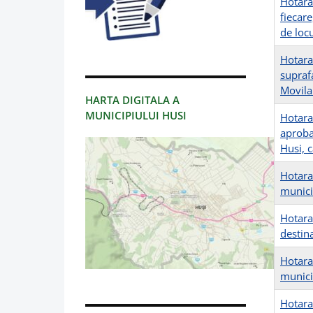
Hotarar
fiecare
de loc
Hotarar
supraf
Movila 
HARTA DIGITALA A
MUNICIPIULUI HUSI
Hotara
aproba
Husi, c
Hotarar
munici
Hotarar
destina
Hotara
munici
Hotara