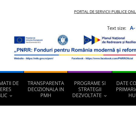
PORTAL DE SERVICII PUBLICE ON
A-
Text size:
MATII DE
TRANSPARENTA
PROGRAME SI
DATE C
TERES
DECIZIONALA IN
STRATEGII
PRIMARI
LIC
PMH
DEZVOLTATE
HU