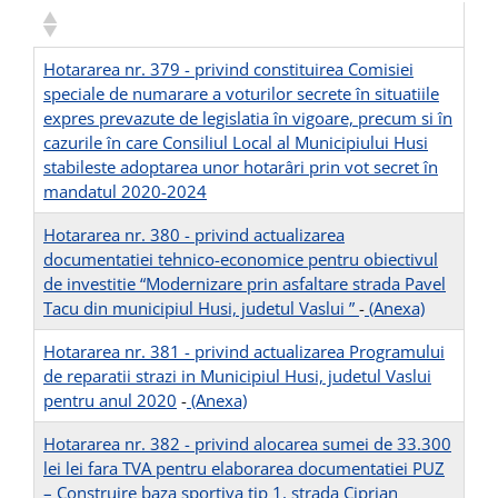
Hotararea nr. 379 - privind constituirea Comisiei
speciale de numarare a voturilor secrete în situatiile
expres prevazute de legislatia în vigoare, precum si în
cazurile în care Consiliul Local al Municipiului Husi
stabileste adoptarea unor hotarâri prin vot secret în
mandatul 2020-2024
Hotararea nr. 380 - privind actualizarea
documentatiei tehnico-economice pentru obiectivul
de investitie “Modernizare prin asfaltare strada Pavel
Tacu din municipiul Husi, judetul Vaslui ”
-
(Anexa)
Hotararea nr. 381 - privind actualizarea Programului
de reparatii strazi in Municipiul Husi, judetul Vaslui
pentru anul 2020
-
(Anexa)
Hotararea nr. 382 - privind alocarea sumei de 33.300
lei lei fara TVA pentru elaborarea documentatiei PUZ
– Construire baza sportiva tip 1, strada Ciprian