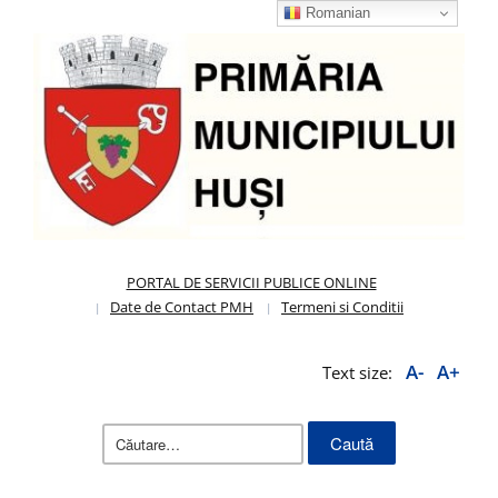
Romanian
PORTAL DE SERVICII PUBLICE ONLINE
Date de Contact PMH
Termeni si Conditii
A-
A+
Text size:
Caută
după: