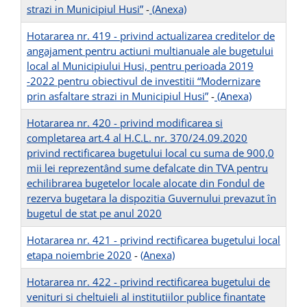
strazi in Municipiul Husi”
-
(Anexa)
Hotararea nr. 419 - privind actualizarea creditelor de
angajament pentru actiuni multianuale ale bugetului
local al Municipiului Husi, pentru perioada 2019
-2022 pentru obiectivul de investitii “Modernizare
prin asfaltare strazi in Municipiul Husi”
-
(Anexa)
Hotararea nr. 420 - privind modificarea si
completarea art.4 al H.C.L. nr. 370/24.09.2020
privind rectificarea bugetului local cu suma de 900,0
mii lei reprezentând sume defalcate din TVA pentru
echilibrarea bugetelor locale alocate din Fondul de
rezerva bugetara la dispozitia Guvernului prevazut în
bugetul de stat pe anul 2020
Hotararea nr. 421 - privind rectificarea bugetului local
etapa noiembrie 2020
-
(Anexa)
Hotararea nr. 422 - privind rectificarea bugetului de
venituri si cheltuieli al institutiilor publice finantate