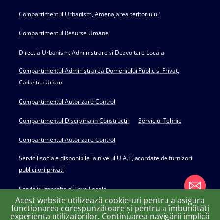
Compartimentul Urbanism, Amenajarea teritoriului
Compartimentul Resurse Umane
Directia Urbanism, Administrare si Dezvoltare Locala
Compartimentul Administrarea Domeniului Public si Privat,
Cadastru Urban
Compartimentul Autorizare Control
Compartimentul Disciplina in Constructii
Serviciul Tehnic
Compartimentul Autorizare Control
Servicii sociale disponibile la nivelul U.A.T, acordate de furnizori
publici ori privati
Serviciul Impozite si Taxe Locale
Acest website utilizează cookie-uri pentru a asigura
funcționarea corespunzătoare și pentru a îmbunătăți
experiența utilizatorilor. Continuarea navigării implică