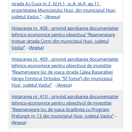
strada A.I.Cuza nr.2, bl.H.1, sc.A, et.4, ap.11,
proprietatea Municipiului Husi, din municipiul Husi,
judetul Vaslui ”
-
(Anexa)
Hotararea nr. 408 - privind aprobarea documentatiei
tehnico-economice pentru obiectivul “Reamenajare
trotuar strada Corni din municipiul Husi, judetul
Vaslui”
-
(Anexa)
Hotararea nr. 409 - privind aprobarea documentatiei
tehnico-economice pentru obiectivul de investitie
“Reamenajare loc de joaca strada Calea Basarabiei
(lânga Cimitirul Ortodox “Sf.Toma”) din municipiul
Husi, judetul Vaslui”
-
(Anexa)
Hotararea nr. 410 - privind aprobarea documentatiei
tehnico-economice pentru obiectivul de investitie
“Reamenajare loc de joaca Gradinita cu Program
Prelungit nr.13 din municipiul Husi, judetul Vaslui”
-
(Anexa)