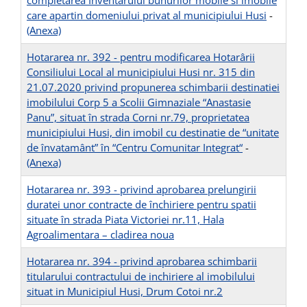
completarea Inventarului bunurilor mobile si imobile
care apartin domeniului privat al municipiului Husi
-
(Anexa)
Hotararea nr. 392 - pentru modificarea Hotarârii
Consiliului Local al municipiului Husi nr. 315 din
21.07.2020 privind propunerea schimbarii destinatiei
imobilului Corp 5 a Scolii Gimnaziale “Anastasie
Panu”, situat în strada Corni nr.79, proprietatea
municipiului Husi, din imobil cu destinatie de “unitate
de învatamânt” în “Centru Comunitar Integrat“
-
(Anexa)
Hotararea nr. 393 - privind aprobarea prelungirii
duratei unor contracte de închiriere pentru spatii
situate în strada Piata Victoriei nr.11, Hala
Agroalimentara – cladirea noua
Hotararea nr. 394 - privind aprobarea schimbarii
titularului contractului de inchiriere al imobilului
situat in Municipiul Husi, Drum Cotoi nr.2