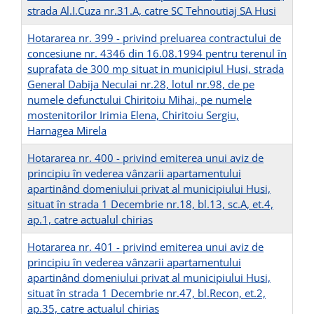
strada Al.I.Cuza nr.31.A, catre SC Tehnoutiaj SA Husi
Hotararea nr. 399 - privind preluarea contractului de
concesiune nr. 4346 din 16.08.1994 pentru terenul în
suprafata de 300 mp situat in municipiul Husi, strada
General Dabija Neculai nr.28, lotul nr.98, de pe
numele defunctului Chiritoiu Mihai, pe numele
mostenitorilor Irimia Elena, Chiritoiu Sergiu,
Harnagea Mirela
Hotararea nr. 400 - privind emiterea unui aviz de
principiu în vederea vânzarii apartamentului
apartinând domeniului privat al municipiului Husi,
situat în strada 1 Decembrie nr.18, bl.13, sc.A, et.4,
ap.1, catre actualul chirias
Hotararea nr. 401 - privind emiterea unui aviz de
principiu în vederea vânzarii apartamentului
apartinând domeniului privat al municipiului Husi,
situat în strada 1 Decembrie nr.47, bl.Recon, et.2,
ap.35, catre actualul chirias