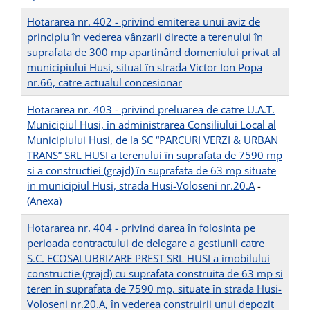
Hotararea nr. 402 - privind emiterea unui aviz de
principiu în vederea vânzarii directe a terenului în
suprafata de 300 mp apartinând domeniului privat al
municipiului Husi, situat în strada Victor Ion Popa
nr.66, catre actualul concesionar
Hotararea nr. 403 - privind preluarea de catre U.A.T.
Municipiul Husi, în administrarea Consiliului Local al
Municipiului Husi, de la SC “PARCURI VERZI & URBAN
TRANS” SRL HUSI a terenului în suprafata de 7590 mp
si a constructiei (grajd) în suprafata de 63 mp situate
in municipiul Husi, strada Husi-Voloseni nr.20.A
-
(Anexa)
Hotararea nr. 404 - privind darea în folosinta pe
perioada contractului de delegare a gestiunii catre
S.C. ECOSALUBRIZARE PREST SRL HUSI a imobilului
constructie (grajd) cu suprafata construita de 63 mp si
teren în suprafata de 7590 mp, situate în strada Husi-
Voloseni nr.20.A, în vederea construirii unui depozit