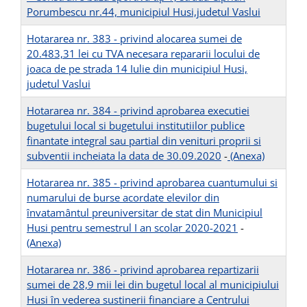
Porumbescu nr.44, municipiul Husi,judetul Vaslui
Hotararea nr. 383 - privind alocarea sumei de
20.483,31 lei cu TVA necesara repararii locului de
joaca de pe strada 14 Iulie din municipiul Husi,
judetul Vaslui
Hotararea nr. 384 - privind aprobarea executiei
bugetului local si bugetului institutiilor publice
finantate integral sau partial din venituri proprii si
subventii incheiata la data de 30.09.2020
-
(Anexa)
Hotararea nr. 385 - privind aprobarea cuantumului si
numarului de burse acordate elevilor din
învatamântul preuniversitar de stat din Municipiul
Husi pentru semestrul I an scolar 2020-2021
-
(Anexa)
Hotararea nr. 386 - privind aprobarea repartizarii
sumei de 28,9 mii lei din bugetul local al municipiului
Husi în vederea sustinerii financiare a Centrului