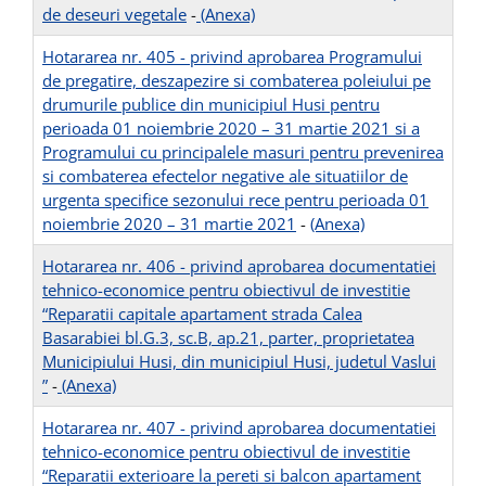
de deseuri vegetale
-
(Anexa)
Hotararea nr. 405 - privind aprobarea Programului
de pregatire, deszapezire si combaterea poleiului pe
drumurile publice din municipiul Husi pentru
perioada 01 noiembrie 2020 – 31 martie 2021 si a
Programului cu principalele masuri pentru prevenirea
si combaterea efectelor negative ale situatiilor de
urgenta specifice sezonului rece pentru perioada 01
noiembrie 2020 – 31 martie 2021
-
(Anexa)
Hotararea nr. 406 - privind aprobarea documentatiei
tehnico-economice pentru obiectivul de investitie
“Reparatii capitale apartament strada Calea
Basarabiei bl.G.3, sc.B, ap.21, parter, proprietatea
Municipiului Husi, din municipiul Husi, judetul Vaslui
”
-
(Anexa)
Hotararea nr. 407 - privind aprobarea documentatiei
tehnico-economice pentru obiectivul de investitie
“Reparatii exterioare la pereti si balcon apartament