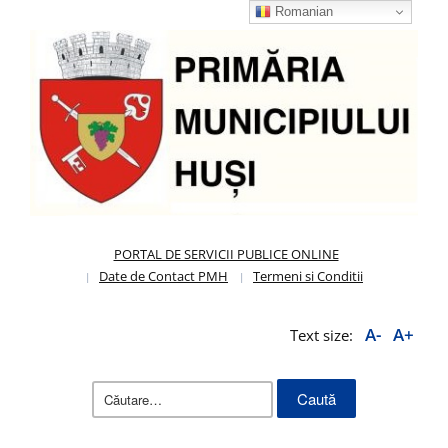
Romanian
PORTAL DE SERVICII PUBLICE ONLINE
Date de Contact PMH
Termeni si Conditii
A-
A+
Text size:
Caută
după: