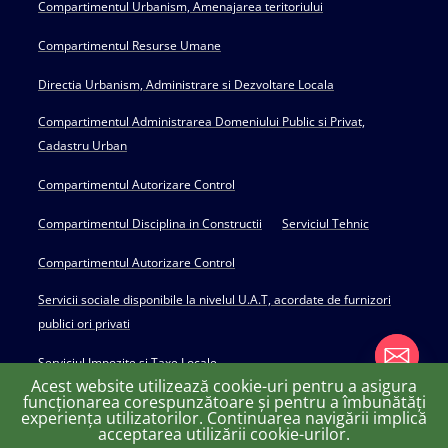
Compartimentul Urbanism, Amenajarea teritoriului
Compartimentul Resurse Umane
Directia Urbanism, Administrare si Dezvoltare Locala
Compartimentul Administrarea Domeniului Public si Privat,
Cadastru Urban
Compartimentul Autorizare Control
Compartimentul Disciplina in Constructii
Serviciul Tehnic
Compartimentul Autorizare Control
Servicii sociale disponibile la nivelul U.A.T, acordate de furnizori
publici ori privati
Serviciul Impozite si Taxe Locale
Acest website utilizează cookie-uri pentru a asigura
funcționarea corespunzătoare și pentru a îmbunătăți
experiența utilizatorilor. Continuarea navigării implică
chaty
acceptarea utilizării cookie-urilor.
Copyright © 2022 Primăria Huși - powered by Creativ MGS
Hide