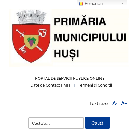
Romanian
PORTAL DE SERVICII PUBLICE ONLINE
Date de Contact PMH
Termeni si Conditii
A-
A+
Text size:
Caută
după: