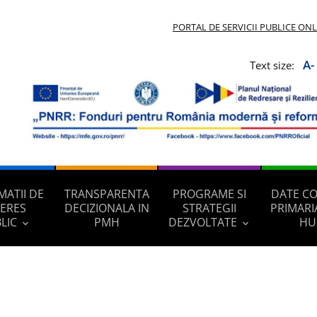
PORTAL DE SERVICII PUBLICE ON
A-
Text size:
MATII DE
TRANSPARENTA
PROGRAME SI
DATE C
TERES
DECIZIONALA IN
STRATEGII
PRIMARI
LIC
PMH
DEZVOLTATE
HU