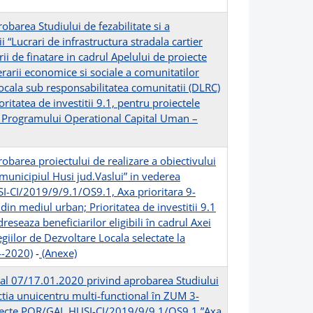
barea Studiului de fezabilitate si a
i “Lucrari de infrastructura stradala cartier
ii de finatare in cadrul Apelului de proiecte
arii economice si sociale a comunitatilor
 locala sub responsabilitatea comunitatii (DLRC)
ioritatea de investitii 9.1, pentru proiectele
rul Programului Operational Capital Uman –
barea proiectului de realizare a obiectivului
n municipiul Husi jud.Vaslui” in vederea
SI-CI/2019/9/9.1/OS9.1, Axa prioritara 9-
din mediul urban; Prioritatea de investitii 9.1
eseaza beneficiarilor eligibili în cadrul Axei
tegiilor de Dezvoltare Locala selectate la
4-2020)
-
(Anexe)
ocal 07/17.01.2020 privind aprobarea Studiului
ructia unuicentru multi-functional în ZUM 3-
proiecte POR/GAL HUSI-CI/2019/9/9.1/OS9.1 ”Axa