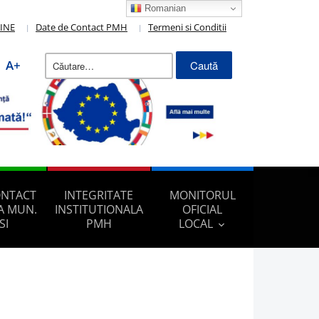
Romanian
LINE
Date de Contact PMH
Termeni si Conditii
Caută
A+
după:
ONTACT
INTEGRITATE
MONITORUL
A MUN.
INSTITUTIONALA
OFICIAL
SI
PMH
LOCAL