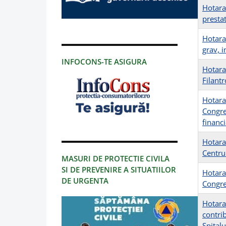
Hotara
presta
Hotara
grav, 
INFOCONS-TE ASIGURA
Hotarar
Filant
Hotarar
Congre
financ
Hotarar
Centrul
MASURI DE PROTECTIE CIVILA
SI DE PREVENIRE A SITUATIILOR
Hotarar
DE URGENTA
Congre
Hotara
contrib
Spitalu