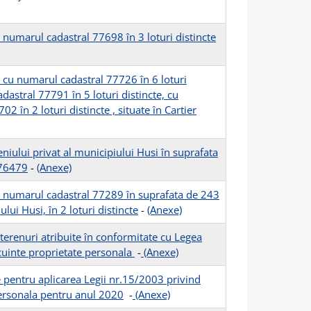
 numarul cadastral 77698 în 3 loturi distincte
 cu numarul cadastral 77726 în 6 loturi
dastral 77791 în 5 loturi distincte, cu
 în 2 loturi distincte , situate în Cartier
niului privat al municipiului Husi în suprafata
 76479
-
(Anexe)
u numarul cadastral 77289 în suprafata de 243
lui Husi, în 2 loturi distincte
-
(Anexe)
terenuri atribuite în conformitate cu Legea
ocuinte proprietate personala
-
(Anexe)
e pentru aplicarea Legii nr.15/2003 privind
 personala pentru anul 2020
-
(Anexe)