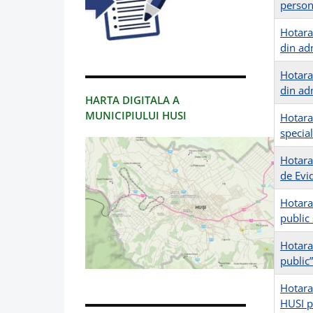
person
Hotarar
din adm
Hotarar
din adm
HARTA DIGITALA A
MUNICIPIULUI HUSI
Hotarar
special
Hotarar
de Evi
Hotarar
public 
Hotara
public”
Hotara
HUSI p