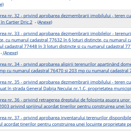
e)
rea nr. 32 - privind aprobarea dezmembrarii imobilului - teren cu
 în Cartier Dric.2
-
(Anexe)
rea nr. 33 - privind aprobarea dezmembrarii imobilelor - terenuri
te, cu numarul cadastral 77632 în 6 loturi distincte, cu numarul ca
 cadastral 77448 în 3 loturi distincte si cu numarul cadastral 77702
-
(Anexe)
rea nr. 34 - privind aprobarea alipirii terenurilor apartinând dome
mp cu numarul cadastral 76470 si 203 mp cu numarul cadastral
rea nr. 35 - privind aprobarea dezmembrarii imobilului - teren c
uat în strada General Dabija Neculai nr.1.C, proprietatea municipiu
rea nr. 36 - privind retragerea dreptului de folosinta asupra unor 
2003 privind sprijinul acordat tinerilor pentru construirea unei l
rea nr. 37 - privind aprobarea inventarului terenurilor disponibil
nul acordat tinerilor pentru construirea unei locuinte proprietate