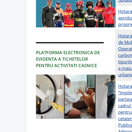
Hotara
aprobar
proprie
Hotara
de Mob
Operat
PLATFORMA ELECTRONICA DE
carbon
EVIDENTA A TICHETELOR
tipuri
PENTRU ACTIVITATI CASNICE
a masu
urbane
Hotarar
“Imple
partaj
cadrul
pentru
cetaten
Public
Admini