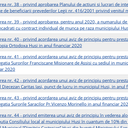
rea nr. 38 - privind aprobarea Planului de actiuni si lucrari de in
te de beneficiarii prevederilor Legii nr. 416/2001 privind venitu
rea nr. 39 - privind aprobarea, pentru anul 2020, a numarului de 
incadrati cu contract individual de munca pe raza municipiului H
ea nr. 40 - privind acordarea unui aviz de principiu pentru prestar
ropia Ortodoxa Husi in anul financiar 2020
ea nr. 41 - privind acordarea unui aviz de principiu pentru prestar
gatia Surorilor Franciscane Misionare de Assisi cu sediul in munici
iar 2020
ea nr. 42 - privind acordarea unui aviz de principiu pentru prestar
 Diecezan Caritas Iasi, punct de lucru in municipiul Husi, in anul
ea nr. 43 - privind acordarea unui aviz de principiu pentru prestar
gatia Surorile Saracilor Pr.Vicenzo Morinello in anul financiar 20
rea nr. 44 - privind emiterea unui aviz de principiu în vederea al
utia Consiliului local al municipiului Husi în cuantum de 10% din 
l Municipal “Dimitrie Castroian” Husi din bugetul Ministerului Sana