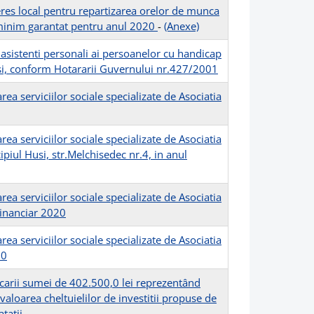
teres local pentru repartizarea orelor de munca
l minim garantat pentru anul 2020
-
(Anexe)
asistenti personali ai persoanelor cu handicap
usi, conform Hotararii Guvernului nr.427/2001
ea serviciilor sociale specializate de Asociatia
ea serviciilor sociale specializate de Asociatia
piul Husi, str.Melchisedec nr.4, in anul
ea serviciilor sociale specializate de Asociatia
 financiar 2020
ea serviciilor sociale specializate de Asociatia
20
ocarii sumei de 402.500,0 lei reprezentând
valoarea cheltuielilor de investitii propuse de
tatii