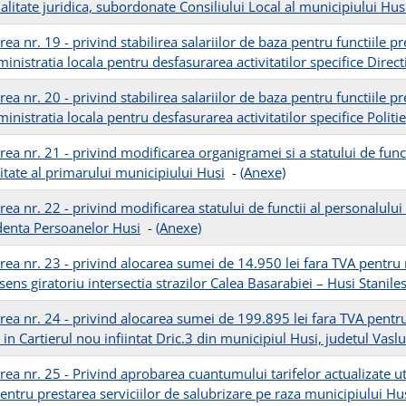
alitate juridica, subordonate Consiliului Local al municipiului Hus
ea nr. 19 - privind stabilirea salariilor de baza pentru functiile p
inistratia locala pentru desfasurarea activitatilor specifice Direct
ea nr. 20 - privind stabilirea salariilor de baza pentru functiile p
inistratia locala pentru desfasurarea activitatilor specifice Politi
ea nr. 21 - privind modificarea organigramei si a statului de funct
itate al primarului municipiului Husi
-
(Anexe)
ea nr. 22 - privind modificarea statului de functii al personalului
denta Persoanelor Husi
-
(Anexe)
ea nr. 23 - privind alocarea sumei de 14.950 lei fara TVA pentru r
sens giratoriu intersectia strazilor Calea Basarabiei – Husi Stanile
rea nr. 24 - privind alocarea sumei de 199.895 lei fara TVA pentru 
 in Cartierul nou infiintat Dric.3 din municipiul Husi, judetul Vaslu
rea nr. 25 - Privind aprobarea cuantumului tarifelor actualizate 
entru prestarea serviciilor de salubrizare pe raza municipiului H