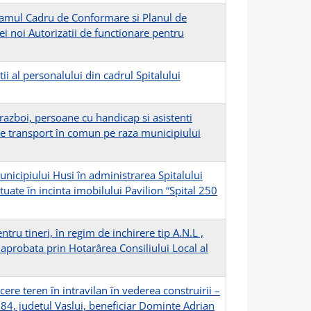
gramul Cadru de Conformare si Planul de
i noi Autorizatii de functionare pentru
ii al personalului din cadrul Spitalului
razboi, persoane cu handicap si asistenti
 de transport în comun pe raza municipiului
unicipiului Husi în administrarea Spitalului
uate în incinta imobilului Pavilion “Spital 250
tru tineri, în regim de inchirere tip A.N.L ,
, aprobata prin Hotarârea Consiliului Local al
ere teren în intravilan în vederea construirii –
84, judetul Vaslui, beneficiar Dominte Adrian