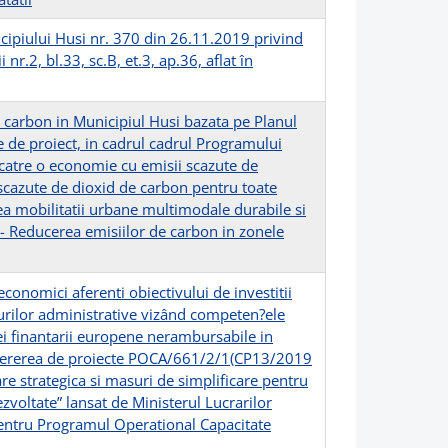
icipiului Husi nr. 370 din 26.11.2019 privind
r.2, bl.33, sc.B, et.3, ap.36, aflat în
e carbon in Municipiul Husi bazata pe Planul
e de proiect, in cadrul cadrul Programului
i catre o economie cu emisii scazute de
 scazute de dioxid de carbon pentru toate
rea mobilitatii urbane multimodale durabile si
 - Reducerea emisiilor de carbon in zonele
economici aferenti obiectivului de investitii
urilor administrative vizând competen?ele
nei finantarii europene nerambursabile in
 cererea de proiecte POCA/661/2/1(CP13/2019
re strategica si masuri de simplificare pentru
ezvoltate” lansat de Ministerul Lucrarilor
pentru Programul Operational Capacitate