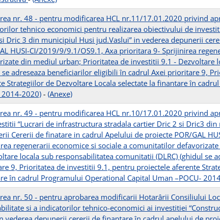
rea nr. 48 - pentru modificarea HCL nr.11/17.01.2020 privind apro
orilor tehnico economici pentru realizarea obiectivului de investiti
si Dric 3 din municipiul Husi jud.Vaslui” in vederea depunerii cerer
L HUSI-CI/2019/9/9.1/OS9.1, Axa prioritara 9- Sprijinirea regener
izate din mediul urban; Prioritatea de investitii 9.1 - Dezvoltare
 se adreseaza beneficiarilor eligibili în cadrul Axei prioritare 9, Pr
te Strategiilor de Dezvoltare Locala selectate la finantare în cad
 2014-2020)
-
(Anexe)
rea nr. 49 - pentru modificarea HCL nr.10/17.01.2020 privind apro
stitii “Lucrari de infrastructura stradala cartier Dric 2 si Dric3 di
rii Cererii de finatare in cadrul Apelului de proiecte POR/GAL HU
irea regenerarii economice si sociale a comunitatilor defavorizate 
ltare locala sub responsabilitatea comunitatii (DLRC) (ghidul se adr
are 9, Prioritatea de investitii 9.1, pentru proiectele aferente Stra
are în cadrul Programului Operational Capital Uman –POCU- 201
rea nr. 50 - pentru aprobarea modificarii Hotarârii Consiliului L
bilitate si a indicatorilor tehnico-economici ai investitiei “Const
 în vederea depunerii cererii de finantare în cadrul apelului de 