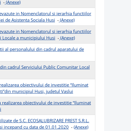
i
-
(Anexe)
revazute in Nomenclatorul si ierarhia functiilor
iei de Asistenta Sociala Husi
-
(Anexe)
revazute in Nomenclatorul si ierarhia functiilor
ei Locale a municipiului Husi
-
(Anexe)
ii al personalului din cadrul aparatului de
 din cadrul Serviciului Public Comunitar Local
ealizarea obiectivului de investitie “Iluminat
sti”din municipiul Husi, judetul Vaslui
realizarea obiectivului de investitie “Iluminat
i
utilizate de S.C. ECOSALUBRIZARE PREST S.R.L.
usi incepand cu data de 01.01.2020
-
(Anexe)