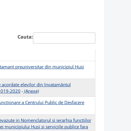
Cauta:
vatamant preuniversitar din municipiul Husi
 acordate elevilor din învatamântul
r 2019-2020
-
(Anexe)
unctionare a Centrului Public de Desfacere
revazute in Nomenclatorul si ierarhia functiilor
ei municipiului Husi si serviciile publice fara