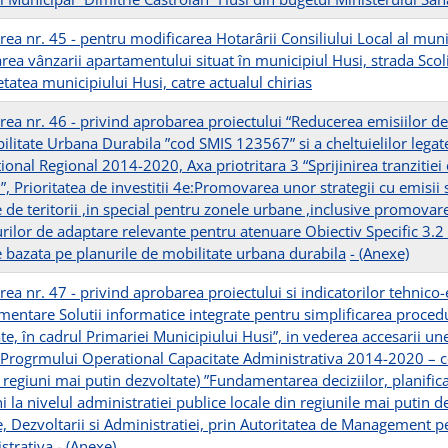
rea nr. 45 - pentru modificarea Hotarârii Consiliului Local al mun
ea vânzarii apartamentului situat în municipiul Husi, strada Scolii n
tatea municipiului Husi, catre actualul chirias
rea nr. 46 - privind aprobarea proiectului “Reducerea emisiilor d
ilitate Urbana Durabila ”cod SMIS 123567” si a cheltuielilor legat
ional Regional 2014-2020, Axa priotritara 3 “Sprijinirea tranzitie
”, Prioritatea de investitii 4e:Promovarea unor strategii cu emisii
le de teritorii ,in special pentru zonele urbane ,inclusive promova
rilor de adaptare relevante pentru atenuare Obiectiv Specific 3.2
 bazata pe planurile de mobilitate urbana durabila
- (Anexe)
ea nr. 47 - privind aprobarea proiectului si indicatorilor tehnico-
mentare Solutii informatice integrate pentru simplificarea proced
ate, în cadrul Primariei Municipiului Husi”, in vederea accesarii u
 Progrmului Operational Capacitate Administrativa 2014-2020 –
 regiuni mai putin dezvoltate) ”Fundamentarea deciziilor, planifica
i la nivelul administratiei publice locale din regiunile mai putin d
e, Dezvoltarii si Administratiei, prin Autoritatea de Management 
strativa
-
(Anexe)