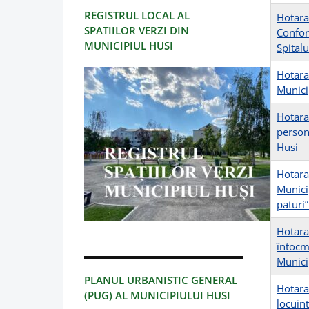
REGISTRUL LOCAL AL
Hotara
SPATIILOR VERZI DIN
Confor
MUNICIPIUL HUSI
Spital
Hotarar
Munici
Hotara
person
Husi
Hotara
Munici
paturi
Hotarar
întocmi
Munici
PLANUL URBANISTIC GENERAL
Hotarar
(PUG) AL MUNICIPIULUI HUSI
locuin