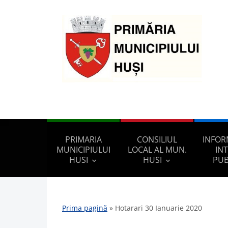
PRIMARIA
CONSILIUL
INFOR
MUNICIPIULUI
LOCAL AL MUN.
IN
HUSI
HUSI
PUB
Prima pagină
»
Hotarari 30 Ianuarie 2020