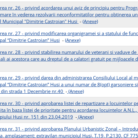
rea nr. 26 - privind acordarea unui aviz de principiu pentru Pro
mare în vederea rezolvarii neconformitatilor pentru obtinerea une
ul Municipal "Dimitrie Castroian" Husi
-
(Anexe)
ea nr. 27 - privind modificarea organigramei si a statului de funct
pal “Dimitrie Castroian” Husi
-
(Anexe)
rea nr. 28 - privind stabilirea numarului de veterani si vaduve de 
ali ai acestora care au dreptul de a calatori gratuit pe mijloacele
rea nr. 29 - privind darea din administrarea Consiliului Local al m
pal “Dimitrie Castroian” Husi a unui numar de 8(opt) garsoniere sit
” din strada 1 Decembrie nr.40
-
(Anexe)
ea nr. 30 - privind aprobarea listei de repartizare a locuintelor pen
ta în baza listei de prioritate pentru acordarea locuintelor A.N.L.
piului Husi nr. 151 din 23.04.2019
-
(Anexe)
ea nr. 31 - privind aprobarea Planului Urbanistic Zonal – Introduc
ta, amplasament: extravilan municipiul Husi, T.19, P.2130, CF 775