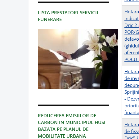
Hotara
LISTA PRESTATORI SERVICII
indicat
FUNERARE
Dric 2 
POR/GA
defavor
(ghidul
aferen
POCU-
Hotara
de inve
depune
Sprijin
- Dezvo
priorit
finant
REDUCEREA EMISIILOR DE
CARBON IN MUNICIPIUL HUSI
Hotara
BAZATA PE PLANUL DE
de feza
MOBILITATE URBANA
Dric”,